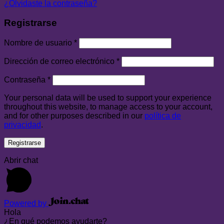
¿Olvidaste la contraseña?
Registrarse
Nombre de usuario
*
Dirección de correo electrónico
*
Contraseña
*
Your personal data will be used to support your experience
throughout this website, to manage access to your account,
and for other purposes described in our
política de
privacidad
.
Registrarse
Abrir chat
Powered by
Hola
¿En qué podemos ayudarte?