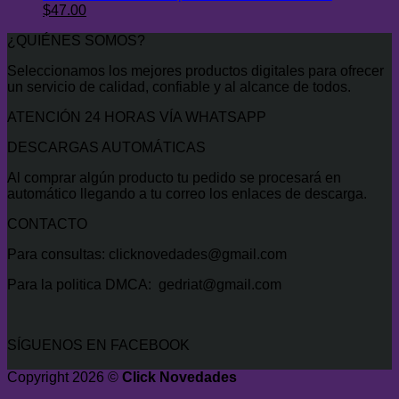
$400.00.
original
El
$34.99.
actual
El
$
47.00
era:
precio
es:
precio
¿QUIÉNES SOMOS?
$300.00.
original
$29.99.
actual
era:
es:
Seleccionamos los mejores productos digitales para ofrecer
$500.00.
$47.00.
un servicio de calidad, confiable y al alcance de todos.
ATENCIÓN 24 HORAS VÍA WHATSAPP
DESCARGAS AUTOMÁTICAS
Al comprar algún producto tu pedido se procesará en
automático llegando a tu correo los enlaces de descarga.
CONTACTO
Para consultas: clicknovedades@gmail.com
Para la politica DMCA: gedriat@gmail.com
SÍGUENOS EN FACEBOOK
Copyright 2026 ©
Click Novedades