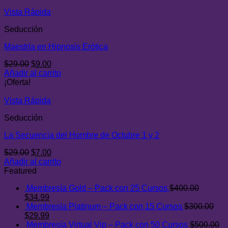
era:
es:
$29.00.
$9.99.
Vista Rápida
Seducción
Maestría en Hipnosis Erótica
El
El
$
29.00
$
9.00
precio
precio
Añadir al carrito
original
actual
¡Oferta!
era:
es:
$29.00.
$9.00.
Vista Rápida
Seducción
La Secuencia del Hombre de Octubre 1 y 2
El
El
$
29.00
$
7.00
precio
precio
Añadir al carrito
original
actual
Featured
era:
es:
Membresía Gold – Pack con 25 Cursos
$
400.00
$29.00.
$7.00.
El
El
$
34.99
precio
precio
Membresía Platinum – Pack con 15 Cursos
$
300.00
original
El
actual
El
$
29.99
era:
precio
es:
precio
Membresía Virtual Vip – Pack con 50 Cursos
$
500.00