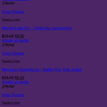
original
actual
¡Oferta!
era:
es:
$29.00.
$8.00.
Vista Rápida
Seducción
Mentoría del 1% – (Segunda Generación)
El
El
$
29.00
$
9.00
precio
precio
Añadir al carrito
original
actual
¡Oferta!
era:
es:
$29.00.
$9.00.
Vista Rápida
Seducción
Mensajes Magnéticos – Bobby Rio, Rob Judge
El
El
$
29.00
$
8.00
precio
precio
Añadir al carrito
original
actual
¡Oferta!
era:
es:
$29.00.
$8.00.
Vista Rápida
Seducción