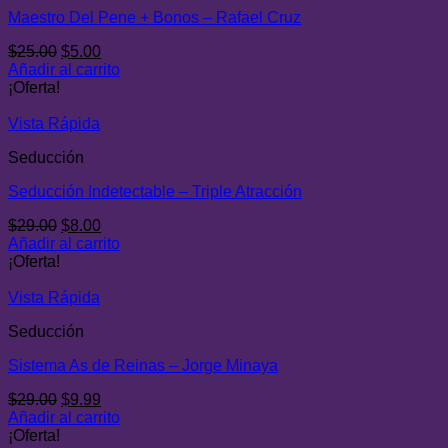
Maestro Del Pene + Bonos – Rafael Cruz
El
El
$
25.00
$
5.00
precio
precio
Añadir al carrito
original
actual
¡Oferta!
era:
es:
$25.00.
$5.00.
Vista Rápida
Seducción
Seducción Indetectable – Triple Atracción
El
El
$
29.00
$
8.00
precio
precio
Añadir al carrito
original
actual
¡Oferta!
era:
es:
$29.00.
$8.00.
Vista Rápida
Seducción
Sistema As de Reinas – Jorge Minaya
El
El
$
29.00
$
9.99
precio
precio
Añadir al carrito
original
actual
¡Oferta!