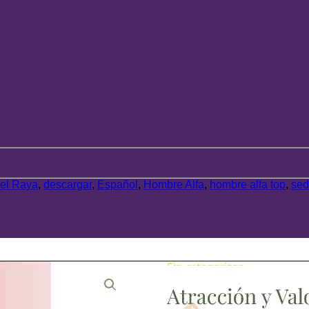
el Raya
,
descargar
,
Español
,
Hombre Alfa
,
hombre alfa top
,
sed