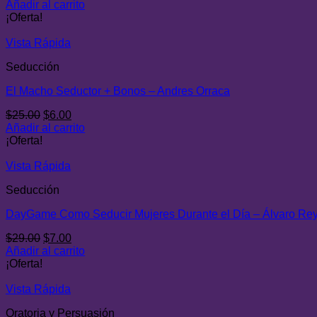
precio
precio
Añadir al carrito
original
actual
¡Oferta!
era:
es:
$27.00.
$7.00.
Vista Rápida
Seducción
El Macho Seductor + Bonos – Andres Orraca
El
El
$
25.00
$
6.00
precio
precio
Añadir al carrito
original
actual
¡Oferta!
era:
es:
$25.00.
$6.00.
Vista Rápida
Seducción
DayGame Como Seducir Mujeres Durante el Día – Álvaro Re
El
El
$
29.00
$
7.00
precio
precio
Añadir al carrito
original
actual
¡Oferta!
era:
es:
$29.00.
$7.00.
Vista Rápida
Oratoria y Persuasión