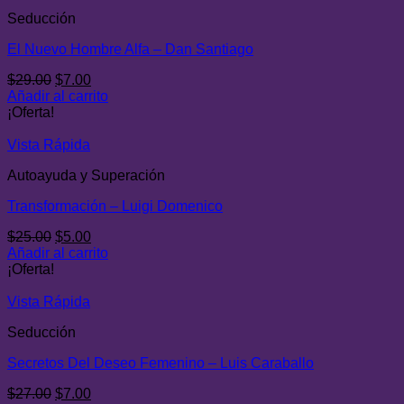
Seducción
El Nuevo Hombre Alfa – Dan Santiago
El
El
$
29.00
$
7.00
precio
precio
Añadir al carrito
original
actual
¡Oferta!
era:
es:
$29.00.
$7.00.
Vista Rápida
Autoayuda y Superación
Transformación – Luigi Domenico
El
El
$
25.00
$
5.00
precio
precio
Añadir al carrito
original
actual
¡Oferta!
era:
es:
$25.00.
$5.00.
Vista Rápida
Seducción
Secretos Del Deseo Femenino – Luis Caraballo
El
El
$
27.00
$
7.00