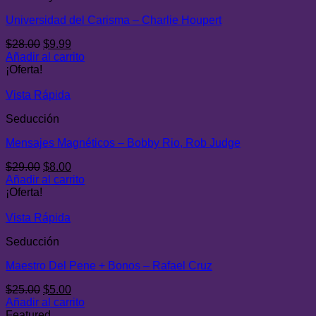
Universidad del Carisma – Charlie Houpert
El
El
$
28.00
$
9.99
precio
precio
Añadir al carrito
original
actual
¡Oferta!
era:
es:
$28.00.
$9.99.
Vista Rápida
Seducción
Mensajes Magnéticos – Bobby Rio, Rob Judge
El
El
$
29.00
$
8.00
precio
precio
Añadir al carrito
original
actual
¡Oferta!
era:
es:
$29.00.
$8.00.
Vista Rápida
Seducción
Maestro Del Pene + Bonos – Rafael Cruz
El
El
$
25.00
$
5.00
precio
precio
Añadir al carrito
original
actual
Featured