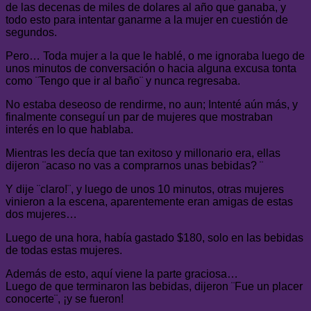
de las decenas de miles de dolares al año que ganaba, y
todo esto para intentar ganarme a la mujer en cuestión de
segundos.
Pero… Toda mujer a la que le hablé, o me ignoraba luego de
unos minutos de conversación o hacia alguna excusa tonta
como ¨Tengo que ir al baño¨ y nunca regresaba.
No estaba deseoso de rendirme, no aun; Intenté aún más, y
finalmente conseguí un par de mujeres que mostraban
interés en lo que hablaba.
Mientras les decía que tan exitoso y millonario era, ellas
dijeron ¨acaso no vas a comprarnos unas bebidas? ¨
Y dije ¨claro!¨, y luego de unos 10 minutos, otras mujeres
vinieron a la escena, aparentemente eran amigas de estas
dos mujeres…
Luego de una hora, había gastado $180, solo en las bebidas
de todas estas mujeres.
Además de esto, aquí viene la parte graciosa…
Luego de que terminaron las bebidas, dijeron ¨Fue un placer
conocerte¨, ¡y se fueron!