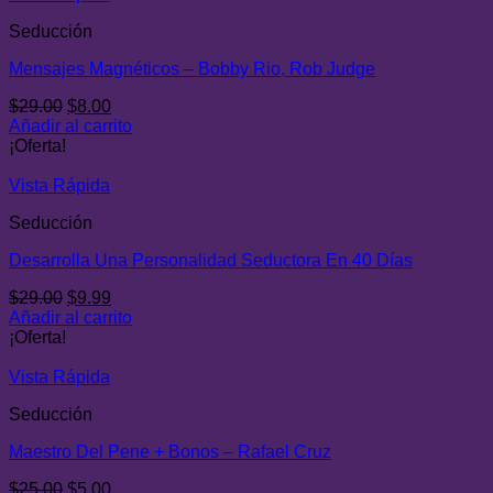
Seducción
Mensajes Magnéticos – Bobby Rio, Rob Judge
El
El
$
29.00
$
8.00
precio
precio
Añadir al carrito
original
actual
¡Oferta!
era:
es:
$29.00.
$8.00.
Vista Rápida
Seducción
Desarrolla Una Personalidad Seductora En 40 Días
El
El
$
29.00
$
9.99
precio
precio
Añadir al carrito
original
actual
¡Oferta!
era:
es:
$29.00.
$9.99.
Vista Rápida
Seducción
Maestro Del Pene + Bonos – Rafael Cruz
El
El
$
25.00
$
5.00