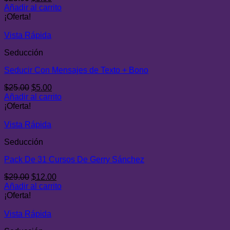
precio
precio
Añadir al carrito
original
actual
¡Oferta!
era:
es:
$25.00.
$5.00.
Vista Rápida
Seducción
Seducir Con Mensajes de Texto + Bono
El
El
$
25.00
$
5.00
precio
precio
Añadir al carrito
original
actual
¡Oferta!
era:
es:
$25.00.
$5.00.
Vista Rápida
Seducción
Pack De 31 Cursos De Gerry Sánchez
El
El
$
29.00
$
12.00
precio
precio
Añadir al carrito
original
actual
¡Oferta!
era:
es:
$29.00.
$12.00.
Vista Rápida