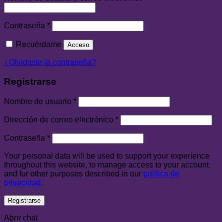
Contraseña
*
Recuérdame
Acceso
¿Olvidaste la contraseña?
Registrarse
Nombre de usuario
*
Dirección de correo electrónico
*
Contraseña
*
Your personal data will be used to support your experience
throughout this website, to manage access to your account,
and for other purposes described in our
política de
privacidad
.
Registrarse
Abrir chat