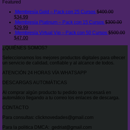
original
actual
Featured
era:
es:
Membresía Gold – Pack con 25 Cursos
$
400.00
$27.00.
$7.00.
El
El
$
34.99
precio
precio
Membresía Platinum – Pack con 15 Cursos
$
300.00
original
El
actual
El
$
29.99
era:
precio
es:
precio
Membresía Virtual Vip – Pack con 50 Cursos
$
500.00
$400.00.
original
El
$34.99.
actual
El
$
47.00
era:
precio
es:
precio
¿QUIÉNES SOMOS?
$300.00.
original
$29.99.
actual
era:
es:
Seleccionamos los mejores productos digitales para ofrecer
$500.00.
$47.00.
un servicio de calidad, confiable y al alcance de todos.
ATENCIÓN 24 HORAS VÍA WHATSAPP
DESCARGAS AUTOMÁTICAS
Al comprar algún producto tu pedido se procesará en
automático llegando a tu correo los enlaces de descarga.
CONTACTO
Para consultas: clicknovedades@gmail.com
Para la politica DMCA: gedriat@gmail.com