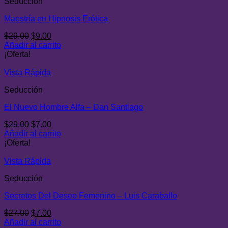
Seducción
Maestría en Hipnosis Erótica
El
El
$
29.00
$
9.00
precio
precio
Añadir al carrito
original
actual
¡Oferta!
era:
es:
$29.00.
$9.00.
Vista Rápida
Seducción
El Nuevo Hombre Alfa – Dan Santiago
El
El
$
29.00
$
7.00
precio
precio
Añadir al carrito
original
actual
¡Oferta!
era:
es:
$29.00.
$7.00.
Vista Rápida
Seducción
Secretos Del Deseo Femenino – Luis Caraballo
El
El
$
27.00
$
7.00
precio
precio
Añadir al carrito