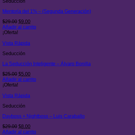
Seducción
Mentoría del 1% – (Segunda Generación)
El
El
$
29.00
$
9.00
precio
precio
Añadir al carrito
original
actual
¡Oferta!
era:
es:
$29.00.
$9.00.
Vista Rápida
Seducción
La Seducción Inteligente – Álvaro Bonilla
El
El
$
25.00
$
5.00
precio
precio
Añadir al carrito
original
actual
¡Oferta!
era:
es:
$25.00.
$5.00.
Vista Rápida
Seducción
Dayboss + Nightboss – Luis Caraballo
El
El
$
29.00
$
8.00
precio
precio
Añadir al carrito