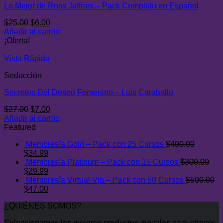
Lo Mejor de Ross Jeffries – Pack Completo en Español
El
El
$
25.00
$
6.00
precio
precio
Añadir al carrito
original
actual
¡Oferta!
era:
es:
$25.00.
$6.00.
Vista Rápida
Seducción
Secretos Del Deseo Femenino – Luis Caraballo
El
El
$
27.00
$
7.00
precio
precio
Añadir al carrito
original
actual
Featured
era:
es:
Membresía Gold – Pack con 25 Cursos
$
400.00
$27.00.
$7.00.
El
El
$
34.99
precio
precio
Membresía Platinum – Pack con 15 Cursos
$
300.00
original
El
actual
El
$
29.99
era:
precio
es:
precio
Membresía Virtual Vip – Pack con 50 Cursos
$
500.00
$400.00.
original
El
$34.99.
actual
El
$
47.00
era:
precio
es:
precio
¿QUIÉNES SOMOS?
$300.00.
original
$29.99.
actual
era:
es:
Seleccionamos los mejores productos digitales para ofrecer