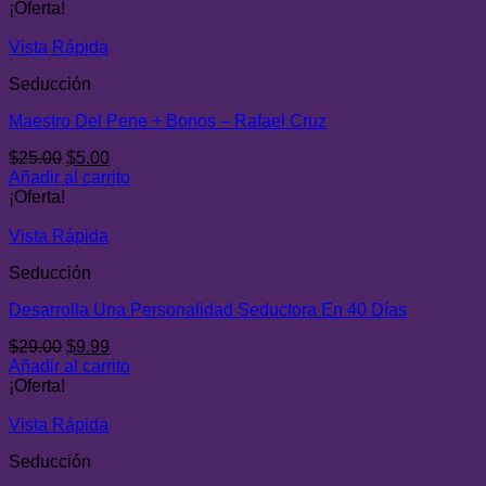
original
actual
¡Oferta!
era:
es:
$29.00.
$8.00.
Vista Rápida
Seducción
Maestro Del Pene + Bonos – Rafael Cruz
El
El
$
25.00
$
5.00
precio
precio
Añadir al carrito
original
actual
¡Oferta!
era:
es:
$25.00.
$5.00.
Vista Rápida
Seducción
Desarrolla Una Personalidad Seductora En 40 Días
El
El
$
29.00
$
9.99
precio
precio
Añadir al carrito
original
actual
¡Oferta!
era:
es:
$29.00.
$9.99.
Vista Rápida
Seducción