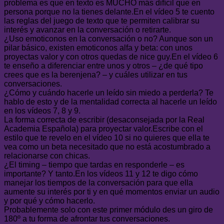
problema es que en texto es MUCHO más difícil que en
persona porque no la tienes delante.En el vídeo 5 te cuento
las reglas del juego de texto que te permiten calibrar su
interés y avanzar en la conversación o retirarte.
¿Uso emoticonos en la conversación o no? Aunque son un
pilar básico, existen emoticonos alfa y beta: con unos
proyectas valor y con otros quedas de nice guy.En el vídeo 6
te enseño a diferenciar entre unos y otros – ¿de qué tipo
crees que es la berenjena? – y cuáles utilizar en tus
conversaciones.
¿Cómo y cuándo hacerle un leído sin miedo a perderla? Te
hablo de esto y de la mentalidad correcta al hacerle un leído
en los vídeos 7, 8 y 9.
La forma correcta de escribir (desaconsejada por la Real
Academia Española) para proyectar valor.Escribe con el
estilo que te revelo en el vídeo 10 si no quieres que ella te
vea como un beta necesitado que no está acostumbrado a
relacionarse con chicas.
¿El timing – tiempo que tardas en responderle – es
importante? Y tanto.En los vídeos 11 y 12 te digo cómo
manejar los tiempos de la conversación para que ella
aumente su interés por ti y en qué momentos enviar un audio
y por qué y cómo hacerlo.
Probablemente solo con este primer módulo des un giro de
180º a tu forma de afrontar tus conversaciones.