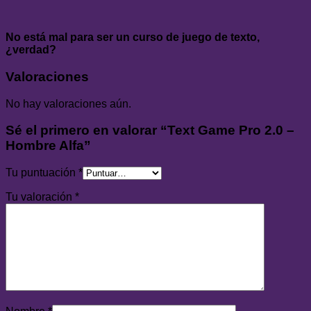
No está mal para ser un curso de juego de texto,
¿verdad?
Valoraciones
No hay valoraciones aún.
Sé el primero en valorar “Text Game Pro 2.0 –
Hombre Alfa”
Tu puntuación
*
Tu valoración
*