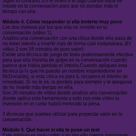
digan lo contrario. En el vídeo 6 te digo cuándo dejar de
insistir en tu conversación para que no pierdas más el
tiempo con ella.
Módulo 4. Cómo responder si ella invierte muy poco
Los dos motivos por los que ella no invierte en tu
conversación (vídeo 1).
Analizo una conversación con una chica donde ella pasa de
no tener interés a invertir más de forma casi instantánea. (El
vídeo 2 son 18 minutos de puro valor).
Existe una técnica de juego de texto poderosamente efectiva
para que ella invierta de golpe en la conversación cuando
parece que había perdido el interés.Cuando apliques esta
técnica (a la que he puesto un nombre inspirándome en
McDonalds), si esta chica es para ti, recupera el interés de
inmediato. Si no lo es, la pierdes para siempre y te aseguras
de no invertir más tiempo en ella.
Son 26 minutos de vídeo donde analizo una conversación
donde aplico esta herramienta y solo con este vídeo tu
inversión en el curso habrá merecido la pena.
3 técnicas que puedes utilizar para proyectar valor en la
conversación.
Módulo 5. Qué hacer si ella te pone un test
Este módulo es muy cortito y no por ello menos importante: