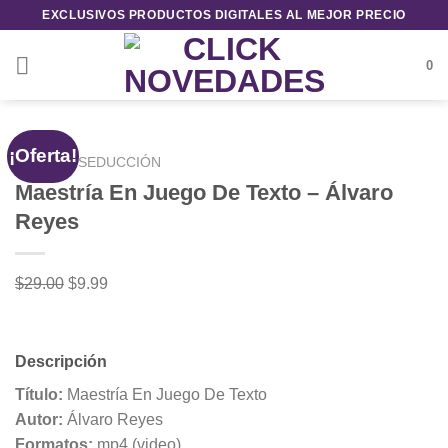
Saltar
EXCLUSIVOS PRODUCTOS DIGITALES AL MEJOR PRECIO
al
contenido
0
¡Oferta!
INICIO
/
SEDUCCIÓN
Maestría En Juego De Texto – Álvaro
Reyes
El
El
$
29.00
$
9.99
precio
precio
original
actual
era:
es:
Descripción
$29.00.
$9.99.
Título:
Maestría En Juego De Texto
Autor:
Álvaro Reyes
Formatos:
mp4 (video)