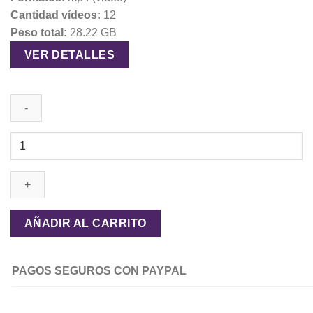
Cantidad vídeos:
12
Peso total:
28.22 GB
VER DETALLES
Maestría
En
Juego
De
Texto
-
AÑADIR AL CARRITO
Álvaro
Reyes
cantidad
PAGOS SEGUROS CON PAYPAL