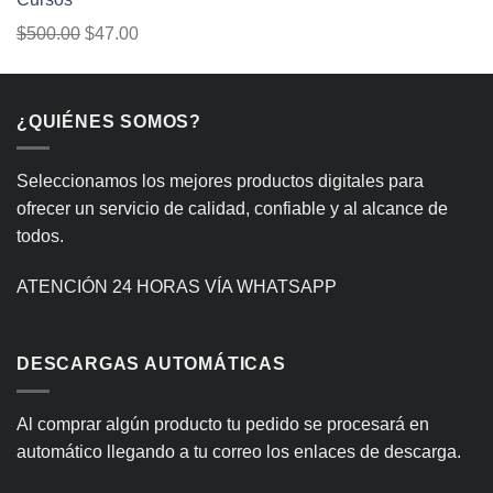
era:
es:
El
El
$
500.00
$
47.00
$300.00.
$29.99.
precio
precio
original
actual
era:
es:
¿QUIÉNES SOMOS?
$500.00.
$47.00.
Seleccionamos los mejores productos digitales para
ofrecer un servicio de calidad, confiable y al alcance de
todos.
ATENCIÓN 24 HORAS VÍA WHATSAPP
DESCARGAS AUTOMÁTICAS
Al comprar algún producto tu pedido se procesará en
automático llegando a tu correo los enlaces de descarga.