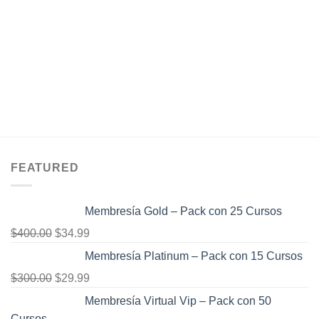
FEATURED
Membresía Gold – Pack con 25 Cursos
El
El
$
400.00
$
34.99
precio
precio
Membresía Platinum – Pack con 15 Cursos
original
actual
El
El
$
300.00
$
29.99
era:
es:
precio
precio
Membresía Virtual Vip – Pack con 50
$400.00.
$34.99.
original
actual
Cursos