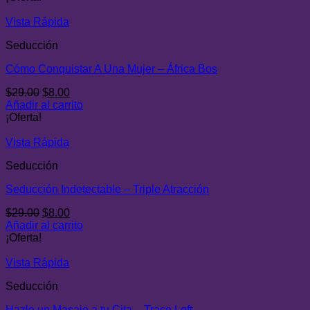
era:
es:
$29.00.
$9.00.
Vista Rápida
Seducción
Cómo Conquistar A Una Mujer – África Bos
El
El
$
29.00
$
8.00
precio
precio
Añadir al carrito
original
actual
¡Oferta!
era:
es:
$29.00.
$8.00.
Vista Rápida
Seducción
Seducción Indetectable – Triple Atracción
El
El
$
29.00
$
8.00
precio
precio
Añadir al carrito
original
actual
¡Oferta!
era:
es:
$29.00.
$8.00.
Vista Rápida
Seducción
Hazle un Masaje a tu Cita – Trace Loft