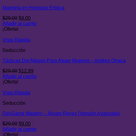
Maestría en Hipnosis Erótica
El
El
$
29.00
$
9.00
precio
precio
Añadir al carrito
original
actual
¡Oferta!
era:
es:
$29.00.
$9.00.
Vista Rápida
Seducción
Tácticas Del Mágoo Para Atraer Mujeres – Andres Orraca
El
El
$
29.00
$
12.99
precio
precio
Añadir al carrito
original
actual
¡Oferta!
era:
es:
$29.00.
$12.99.
Vista Rápida
Seducción
DayGame Mastery – Álvaro Reyes (Versión Avanzada)
El
El
$
29.00
$
9.00
precio
precio
Añadir al carrito
original
actual
¡Oferta!