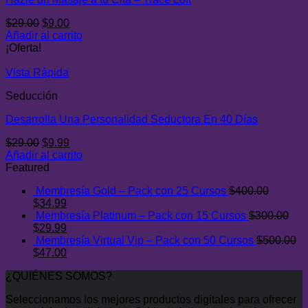
El
El
$
29.00
$
9.00
precio
precio
Añadir al carrito
original
actual
¡Oferta!
era:
es:
$29.00.
$9.00.
Vista Rápida
Seducción
Desarrolla Una Personalidad Seductora En 40 Días
El
El
$
29.00
$
9.99
precio
precio
Añadir al carrito
original
actual
Featured
era:
es:
Membresía Gold – Pack con 25 Cursos
$
400.00
$29.00.
$9.99.
El
El
$
34.99
precio
precio
Membresía Platinum – Pack con 15 Cursos
$
300.00
original
El
actual
El
$
29.99
era:
precio
es:
precio
Membresía Virtual Vip – Pack con 50 Cursos
$
500.00
$400.00.
original
El
$34.99.
actual
El
$
47.00
era:
precio
es:
precio
¿QUIÉNES SOMOS?
$300.00.
original
$29.99.
actual
era:
es:
Seleccionamos los mejores productos digitales para ofrecer
$500.00.
$47.00.