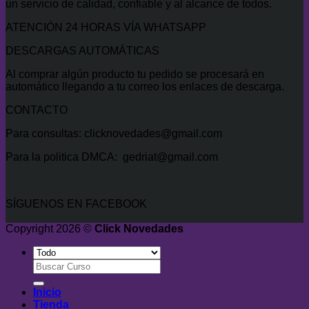
un servicio de calidad, confiable y al alcance de todos.
ATENCIÓN 24 HORAS VÍA WHATSAPP
DESCARGAS AUTOMÁTICAS
Al comprar algún producto tu pedido se procesará en
automático llegando a tu correo los enlaces de descarga.
CONTACTO
Para consultas: clicknovedades@gmail.com
Para la politica DMCA: gedriat@gmail.com
SÍGUENOS EN FACEBOOK
Copyright 2026 ©
Click Novedades
Buscar
por:
Inicio
Tienda