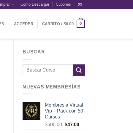
mprar
Como Descargar
Cupones
0
ES
ACCEDER
CARRITO /
$
0.00
BUSCAR
NUEVAS MEMBRESÍAS
Membresía Virtual
Vip – Pack con 50
Cursos
El
El
$
500.00
$
47.00
precio
precio