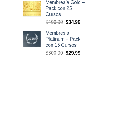
Membresía Gold –
original
actual
Pack con 25
era:
es:
Cursos
$500.00.
$47.00.
El
El
$
400.00
$
34.99
precio
precio
Membresía
original
actual
Platinum – Pack
era:
es:
con 15 Cursos
$400.00.
$34.99.
El
El
$
300.00
$
29.99
precio
precio
original
actual
era:
es:
$300.00.
$29.99.