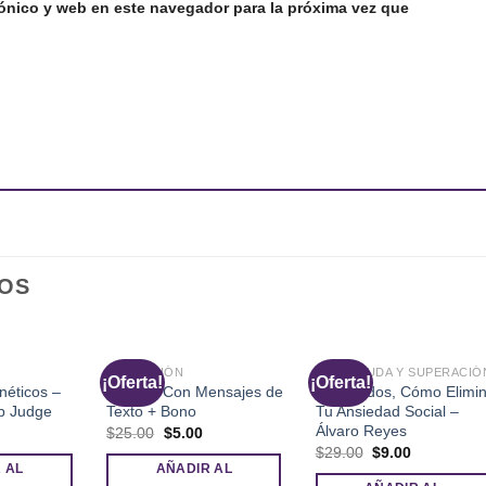
ónico y web en este navegador para la próxima vez que
OS
SEDUCCIÓN
AUTOAYUDA Y SUPERACIÓ
¡Oferta!
¡Oferta!
éticos –
Seducir Con Mensajes de
Sin Miedos, Cómo Elimin
b Judge
Texto + Bono
Tu Ansiedad Social –
Álvaro Reyes
l
El
El
$
25.00
$
5.00
recio
precio
precio
El
El
$
29.00
$
9.00
l
ctual
original
actual
precio
precio
 AL
AÑADIR AL
s:
era:
es:
original
actual