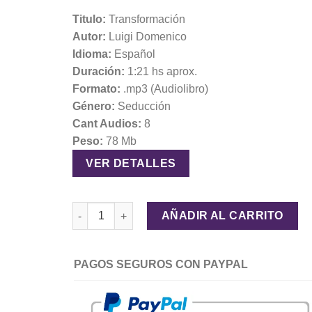
Titulo:
Transformación
Autor:
Luigi Domenico
Idioma:
Español
Duración:
1:21 hs aprox.
Formato:
.mp3 (Audiolibro)
Género:
Seducción
Cant Audios:
8
Peso:
78 Mb
VER DETALLES
Transformación – Luigi Domenico cantidad
AÑADIR AL CARRITO
PAGOS SEGUROS CON PAYPAL