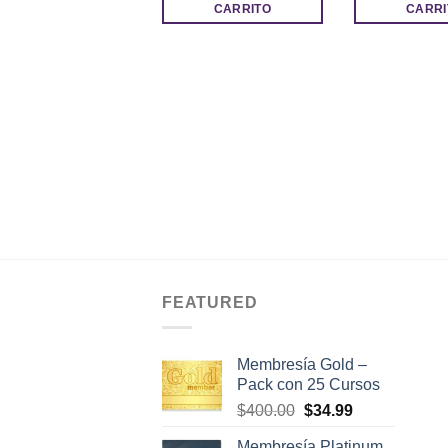
$27.00.
$7.00.
$29.00
CARRITO
CARRI
FEATURED
Membresía Gold –
Pack con 25 Cursos
El
El
$
400.00
$
34.99
precio
precio
Membresía Platinum