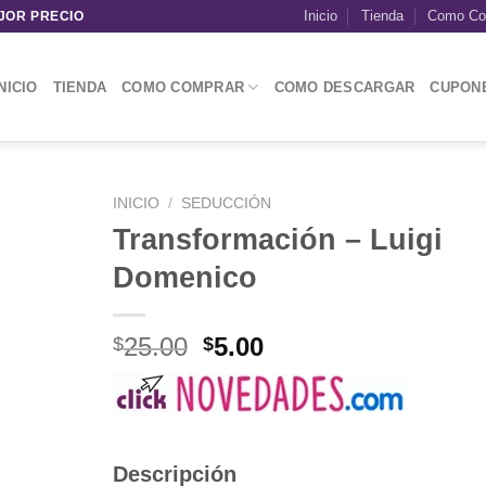
Inicio
Tienda
Como Co
JOR PRECIO
NICIO
TIENDA
COMO COMPRAR
COMO DESCARGAR
CUPON
INICIO
/
SEDUCCIÓN
Transformación – Luigi
Domenico
El
El
25.00
5.00
$
$
precio
precio
original
actual
era:
es:
$25.00.
$5.00.
Descripción