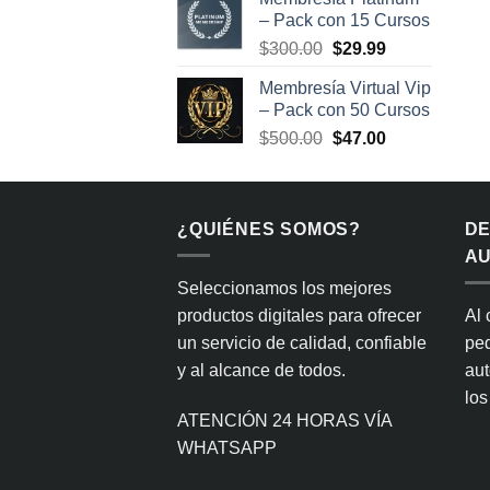
original
actual
– Pack con 15 Cursos
era:
es:
El
El
$
300.00
$
29.99
$400.00.
$34.99.
precio
precio
Membresía Virtual Vip
original
actual
– Pack con 50 Cursos
era:
es:
El
El
$
500.00
$
47.00
$300.00.
$29.99.
precio
precio
original
actual
era:
es:
¿QUIÉNES SOMOS?
$500.00.
$47.00.
D
AU
Seleccionamos los mejores
productos digitales para ofrecer
Al 
un servicio de calidad, confiable
ped
y al alcance de todos.
aut
los
ATENCIÓN 24 HORAS VÍA
WHATSAPP