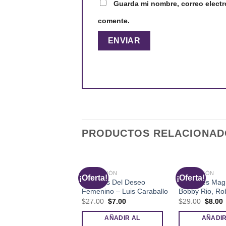
Guarda mi nombre, correo electr
comente.
PRODUCTOS RELACIONAD
SEDUCCIÓN
SEDUCCIÓN
¡Oferta!
¡Oferta!
Secretos Del Deseo
Mensajes Magn
Femenino – Luis Caraballo
Bobby Rio, Ro
El
El
El
E
$
27.00
$
7.00
$
29.00
$
8.00
precio
precio
precio
p
original
actual
origina
a
AÑADIR AL
AÑADIR
era:
es:
era:
e