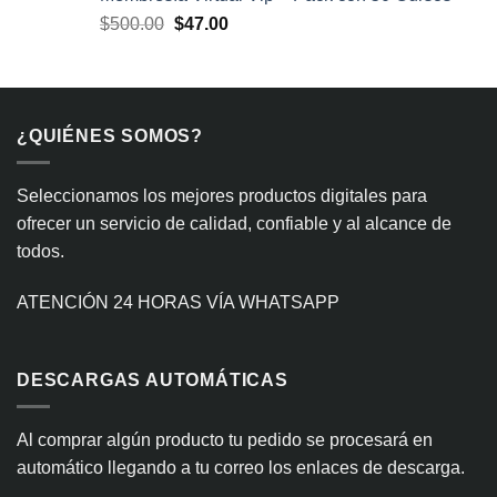
era:
es:
El
El
$
500.00
$
47.00
$300.00.
$29.99.
precio
precio
original
actual
era:
es:
$500.00.
$47.00.
¿QUIÉNES SOMOS?
Seleccionamos los mejores productos digitales para
ofrecer un servicio de calidad, confiable y al alcance de
todos.
ATENCIÓN 24 HORAS VÍA WHATSAPP
DESCARGAS AUTOMÁTICAS
Al comprar algún producto tu pedido se procesará en
automático llegando a tu correo los enlaces de descarga.