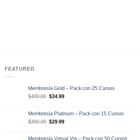
FEATURED
Membresía Gold – Pack con 25 Cursos
El
El
$
400.00
$
34.99
precio
precio
original
actual
Membresía Platinum – Pack con 15 Cursos
era:
es:
El
El
$
300.00
$
29.99
$400.00.
$34.99.
precio
precio
original
actual
Membresía Virtual Vip – Pack con 50 Cursos