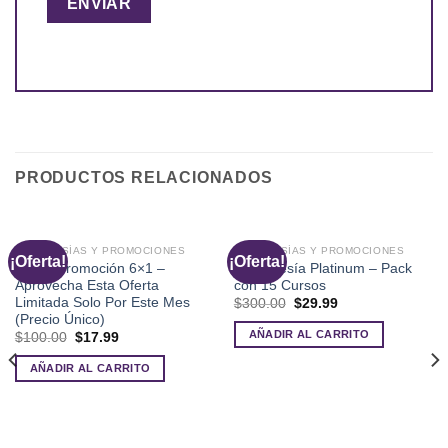
PRODUCTOS RELACIONADOS
MEMBRESÍAS Y PROMOCIONES
MEMBRESÍAS Y PROMOCIONES
¡Oferta!
¡Oferta!
Súper Promoción 6×1 –
Membresía Platinum – Pack
Aprovecha Esta Oferta
con 15 Cursos
Limitada Solo Por Este Mes
El
El
$
300.00
$
29.99
precio
precio
(Precio Único)
original
actual
AÑADIR AL CARRITO
El
El
$
100.00
$
17.99
era:
es:
precio
precio
$300.00.
$29.99.
original
actual
AÑADIR AL CARRITO
era:
es:
$100.00.
$17.99.