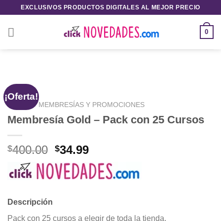
Saltar
EXCLUSIVOS PRODUCTOS DIGITALES AL MEJOR PRECIO
al
contenido
0
¡Oferta!
INICIO
/
MEMBRESÍAS Y PROMOCIONES
Membresía Gold – Pack con 25 Cursos
El
El
400.00
34.99
$
$
precio
precio
original
actual
era:
es:
$400.00.
$34.99.
Descripción
Pack con 25 cursos a elegir de toda la tienda.