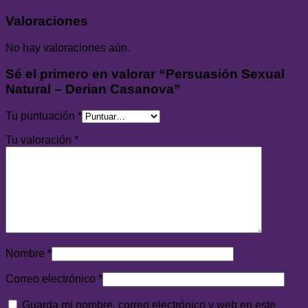
Valoraciones
No hay valoraciones aún.
Sé el primero en valorar “Persuasión Sexual
Natural – Derian Casanova”
Tu puntuación
*
Tu valoración
*
Nombre
*
Correo electrónico
*
Guarda mi nombre, correo electrónico y web en este