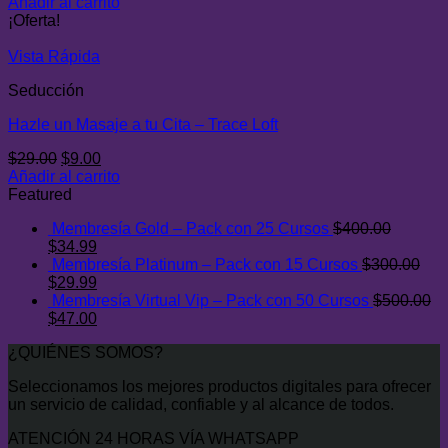
precio
precio
Añadir al carrito
original
actual
¡Oferta!
era:
es:
$28.00.
$9.99.
Vista Rápida
Seducción
Hazle un Masaje a tu Cita – Trace Loft
El
El
$
29.00
$
9.00
precio
precio
Añadir al carrito
original
actual
Featured
era:
es:
Membresía Gold – Pack con 25 Cursos
$
400.00
$29.00.
$9.00.
El
El
$
34.99
precio
precio
Membresía Platinum – Pack con 15 Cursos
$
300.00
original
El
actual
El
$
29.99
era:
precio
es:
precio
Membresía Virtual Vip – Pack con 50 Cursos
$
500.00
$400.00.
original
El
$34.99.
actual
El
$
47.00
era:
precio
es:
precio
¿QUIÉNES SOMOS?
$300.00.
original
$29.99.
actual
era:
es:
Seleccionamos los mejores productos digitales para ofrecer
$500.00.
$47.00.
un servicio de calidad, confiable y al alcance de todos.
ATENCIÓN 24 HORAS VÍA WHATSAPP