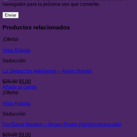
navegador para la próxima vez que comente.
Productos relacionados
¡Oferta!
Vista Rápida
Seducción
La Seducción Inteligente – Álvaro Bonilla
El
El
$
25.00
$
5.00
precio
precio
Añadir al carrito
original
actual
¡Oferta!
era:
es:
$25.00.
$5.00.
Vista Rápida
Seducción
DayGame Mastery – Álvaro Reyes (Versión Avanzada)
El
El
$
29.00
$
9.00