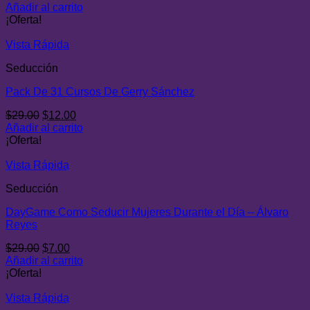
precio
precio
Añadir al carrito
original
actual
¡Oferta!
era:
es:
$29.00.
$9.00.
Vista Rápida
Seducción
Pack De 31 Cursos De Gerry Sánchez
El
El
$
29.00
$
12.00
precio
precio
Añadir al carrito
original
actual
¡Oferta!
era:
es:
$29.00.
$12.00.
Vista Rápida
Seducción
DayGame Como Seducir Mujeres Durante el Día – Álvaro
Reyes
El
El
$
29.00
$
7.00
precio
precio
Añadir al carrito
original
actual
¡Oferta!
era:
es:
$29.00.
$7.00.
Vista Rápida