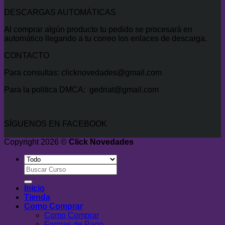
DESCARGAS AUTOMÁTICAS
Al comprar algún producto tu pedido se procesará en
automático llegando a tu correo los enlaces de descarga.
CONTACTO
Para consultas: clicknovedades@gmail.com
Para la politica DMCA: gedriat@gmail.com
SÍGUENOS EN FACEBOOK
Copyright 2026 ©
Click Novedades
Buscar
por:
Inicio
Tienda
Como Comprar
Como Comprar
Formas de Pago