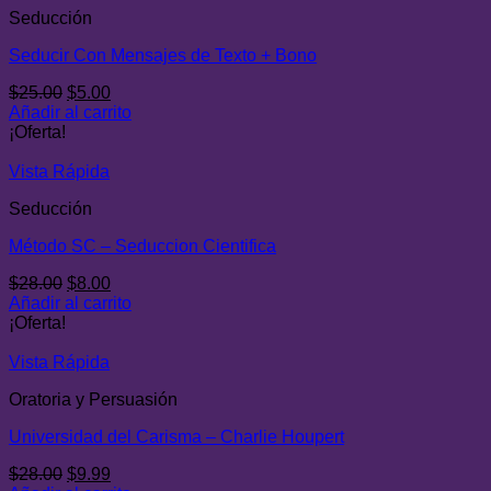
Seducción
Seducir Con Mensajes de Texto + Bono
El
El
$
25.00
$
5.00
precio
precio
Añadir al carrito
original
actual
¡Oferta!
era:
es:
$25.00.
$5.00.
Vista Rápida
Seducción
Método SC – Seduccion Cientifica
El
El
$
28.00
$
8.00
precio
precio
Añadir al carrito
original
actual
¡Oferta!
era:
es:
$28.00.
$8.00.
Vista Rápida
Oratoria y Persuasión
Universidad del Carisma – Charlie Houpert
El
El
$
28.00
$
9.99