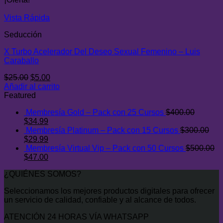
era:
es:
$29.00.
$7.00.
Vista Rápida
Seducción
X Turbo Acelerador Del Deseo Sexual Femenino – Luis
Caraballo
El
El
$
25.00
$
5.00
precio
precio
Añadir al carrito
original
actual
Featured
era:
es:
Membresía Gold – Pack con 25 Cursos
$
400.00
$25.00.
$5.00.
El
El
$
34.99
precio
precio
Membresía Platinum – Pack con 15 Cursos
$
300.00
original
El
actual
El
$
29.99
era:
precio
es:
precio
Membresía Virtual Vip – Pack con 50 Cursos
$
500.00
$400.00.
original
El
$34.99.
actual
El
$
47.00
era:
precio
es:
precio
¿QUIÉNES SOMOS?
$300.00.
original
$29.99.
actual
era:
es:
Seleccionamos los mejores productos digitales para ofrecer
$500.00.
$47.00.
un servicio de calidad, confiable y al alcance de todos.
ATENCIÓN 24 HORAS VÍA WHATSAPP