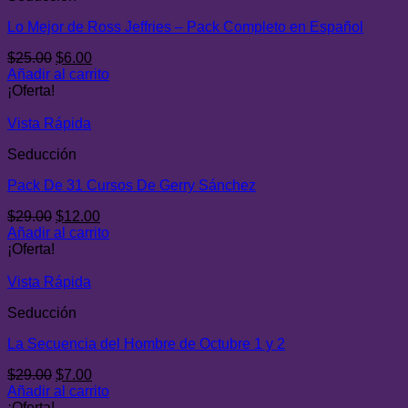
Lo Mejor de Ross Jeffries – Pack Completo en Español
El
El
$
25.00
$
6.00
precio
precio
Añadir al carrito
original
actual
¡Oferta!
era:
es:
$25.00.
$6.00.
Vista Rápida
Seducción
Pack De 31 Cursos De Gerry Sánchez
El
El
$
29.00
$
12.00
precio
precio
Añadir al carrito
original
actual
¡Oferta!
era:
es:
$29.00.
$12.00.
Vista Rápida
Seducción
La Secuencia del Hombre de Octubre 1 y 2
El
El
$
29.00
$
7.00
precio
precio
Añadir al carrito
original
actual
¡Oferta!