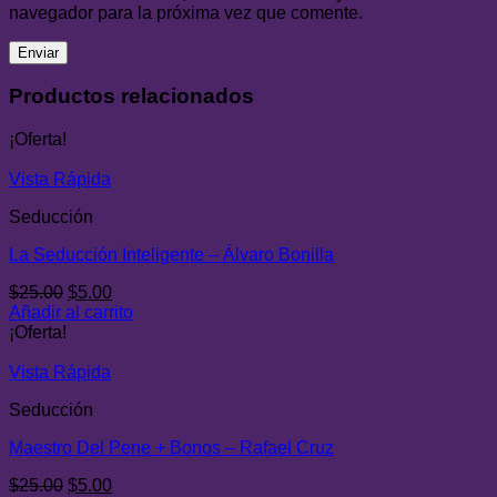
navegador para la próxima vez que comente.
Productos relacionados
¡Oferta!
Vista Rápida
Seducción
La Seducción Inteligente – Álvaro Bonilla
El
El
$
25.00
$
5.00
precio
precio
Añadir al carrito
original
actual
¡Oferta!
era:
es:
$25.00.
$5.00.
Vista Rápida
Seducción
Maestro Del Pene + Bonos – Rafael Cruz
El
El
$
25.00
$
5.00