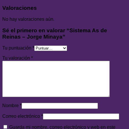
Valoraciones
No hay valoraciones aún.
Sé el primero en valorar “Sistema As de
Reinas – Jorge Minaya”
Tu puntuación
*
Tu valoración
*
Nombre
*
Correo electrónico
*
Guarda mi nombre, correo electrónico y web en este