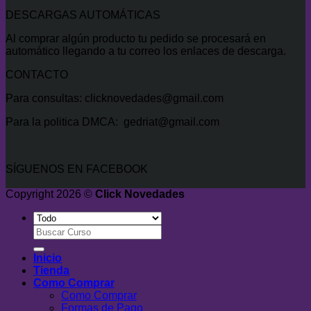
DESCARGAS AUTOMÁTICAS
Al comprar algún producto tu pedido se procesará en
automático llegando a tu correo los enlaces de descarga.
CONTACTO
Para consultas: clicknovedades@gmail.com
Para la politica DMCA: gedriat@gmail.com
SÍGUENOS EN FACEBOOK
Copyright 2026 ©
Click Novedades
Buscar
por:
Inicio
Tienda
Como Comprar
Como Comprar
Formas de Pago