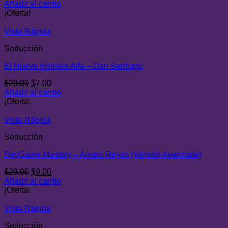
precio
precio
Añadir al carrito
original
actual
¡Oferta!
era:
es:
$25.00.
$5.00.
Vista Rápida
Seducción
El Nuevo Hombre Alfa – Dan Santiago
El
El
$
29.00
$
7.00
precio
precio
Añadir al carrito
original
actual
¡Oferta!
era:
es:
$29.00.
$7.00.
Vista Rápida
Seducción
DayGame Mastery – Álvaro Reyes (Versión Avanzada)
El
El
$
29.00
$
9.00
precio
precio
Añadir al carrito
original
actual
¡Oferta!
era:
es:
$29.00.
$9.00.
Vista Rápida
Seducción