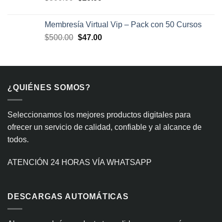
precio
precio
original
actual
Membresía Virtual Vip – Pack con 50 Cursos
era:
es:
El
El
$
500.00
$
47.00
$300.00.
$29.99.
precio
precio
original
actual
era:
es:
$500.00.
$47.00.
¿QUIÉNES SOMOS?
Seleccionamos los mejores productos digitales para
ofrecer un servicio de calidad, confiable y al alcance de
todos.
ATENCIÓN 24 HORAS VÍA WHATSAPP
DESCARGAS AUTOMÁTICAS