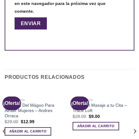
en este navegador para la próxima vez que
comente.
PRODUCTOS RELACIONADOS
SEDUCCIÓN
SEDUCCIÓN
¡Oferta!
¡Oferta!
Tácticas Del Mágoo Para
Hazle un Masaje a tu Cita –
Atraer Mujeres – Andres
Trace Loft
Orraca
El
El
$
29.00
$
9.00
precio
precio
El
El
$
29.00
$
12.99
original
actual
precio
precio
AÑADIR AL CARRITO
era:
es:
original
actual
AÑADIR AL CARRITO
$29.00.
$9.00.
era:
es:
$29.00.
$12.99.