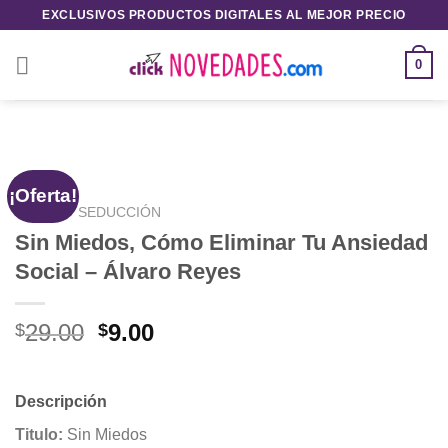
Saltar
EXCLUSIVOS PRODUCTOS DIGITALES AL MEJOR PRECIO
al
contenido
0
¡Oferta!
INICIO
/
SEDUCCIÓN
Sin Miedos, Cómo Eliminar Tu Ansiedad
Social – Álvaro Reyes
El
El
29.00
9.00
$
$
precio
precio
original
actual
era:
es:
Descripción
$29.00.
$9.00.
Titulo:
Sin Miedos