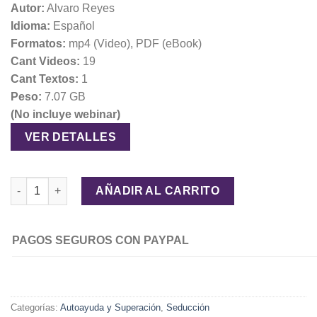
Autor:
Alvaro Reyes
Idioma:
Español
Formatos:
mp4 (Video), PDF (eBook)
Cant Videos:
19
Cant Textos:
1
Peso:
7.07 GB
(No incluye webinar)
VER DETALLES
Sin Miedos, Cómo Eliminar Tu Ansiedad Social – Álvaro Reyes 
AÑADIR AL CARRITO
PAGOS SEGUROS CON PAYPAL
Categorías:
Autoayuda y Superación
,
Seducción