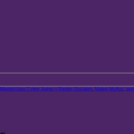
Masterclass Cyber Juego y Redes Sociales
,
Mateo Muñoz
,
sed
es.