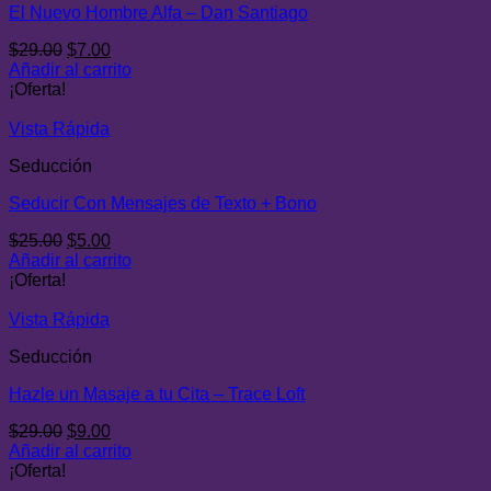
El Nuevo Hombre Alfa – Dan Santiago
El
El
$
29.00
$
7.00
precio
precio
Añadir al carrito
original
actual
¡Oferta!
era:
es:
$29.00.
$7.00.
Vista Rápida
Seducción
Seducir Con Mensajes de Texto + Bono
El
El
$
25.00
$
5.00
precio
precio
Añadir al carrito
original
actual
¡Oferta!
era:
es:
$25.00.
$5.00.
Vista Rápida
Seducción
Hazle un Masaje a tu Cita – Trace Loft
El
El
$
29.00
$
9.00
precio
precio
Añadir al carrito
original
actual
¡Oferta!
era:
es: