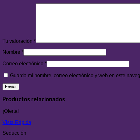
Tu valoración
*
Nombre
*
Correo electrónico
*
Guarda mi nombre, correo electrónico y web en este nave
Productos relacionados
¡Oferta!
Vista Rápida
Seducción