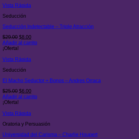
$29.00.
$9.00.
Vista Rápida
Seducción
Seducción Indetectable – Triple Atracción
El
El
$
29.00
$
8.00
precio
precio
Añadir al carrito
original
actual
¡Oferta!
era:
es:
$29.00.
$8.00.
Vista Rápida
Seducción
El Macho Seductor + Bonos – Andres Orraca
El
El
$
25.00
$
6.00
precio
precio
Añadir al carrito
original
actual
¡Oferta!
era:
es:
$25.00.
$6.00.
Vista Rápida
Oratoria y Persuasión
Universidad del Carisma – Charlie Houpert