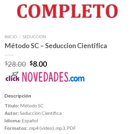
INICIO
/
SEDUCCIÓN
Método SC – Seduccion Cientifica
El
El
28.00
8.00
$
$
precio
precio
original
actual
era:
es:
$28.00.
$8.00.
Descripción
Titulo:
Método SC
Autor:
Seducción Científica
Idioma:
Español
Formatos:
.mp4 (video), mp3, PDF