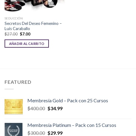
SEDUCCIÓN
Secretos Del Deseo Femenino –
Luis Caraballo
El
El
$
27.00
$
7.00
precio
precio
original
actual
AÑADIR AL CARRITO
era:
es:
$27.00.
$7.00.
FEATURED
Membresía Gold – Pack con 25 Cursos
El
El
$
400.00
$
34.99
precio
precio
original
actual
Membresía Platinum – Pack con 15 Cursos
era:
es:
El
El
$
300.00
$
29.99
$400.00.
$34.99.