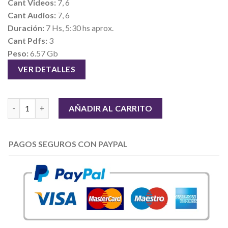
Cant Videos:
7, 6
Cant Audios:
7, 6
Duración:
7 Hs, 5:30 hs aprox.
Cant Pdfs:
3
Peso:
6.57 Gb
VER DETALLES
Método SC - Seduccion Cientifica cantidad
AÑADIR AL CARRITO
PAGOS SEGUROS CON PAYPAL