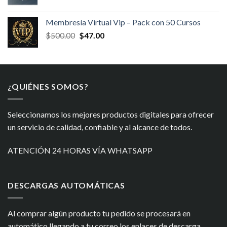
precio
precio
original
actual
Membresía Virtual Vip – Pack con 50 Cursos
era:
es:
El
El
$
500.00
$
47.00
$300.00.
$29.99.
precio
precio
original
actual
era:
es:
$500.00.
$47.00.
¿QUIÉNES SOMOS?
Seleccionamos los mejores productos digitales para ofrecer
un servicio de calidad, confiable y al alcance de todos.
ATENCIÓN 24 HORAS VÍA WHATSAPP
DESCARGAS AUTOMÁTICAS
Al comprar algún producto tu pedido se procesará en
automático llegando a tu correo los enlaces de descarga.