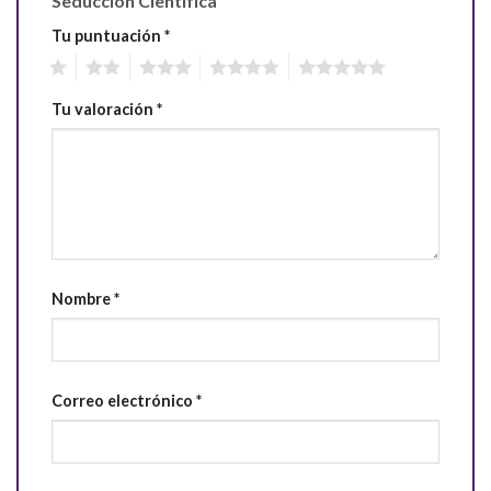
Seduccion Cientifica”
Tu puntuación
*
1
2
3
4
5
Tu valoración
*
Nombre
*
Correo electrónico
*