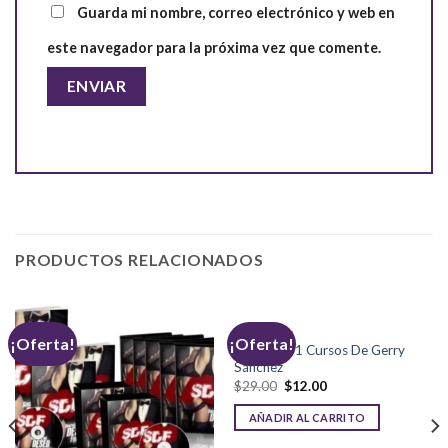
Guarda mi nombre, correo electrónico y web en
este navegador para la próxima vez que comente.
PRODUCTOS RELACIONADOS
SEDUCCIÓN
¡Oferta!
¡Oferta!
Pack De 31 Cursos De Gerry
Sánchez
El
El
$
29.00
$
12.00
precio
precio
original
actual
AÑADIR AL CARRITO
era:
es:
$29.00.
$12.00.