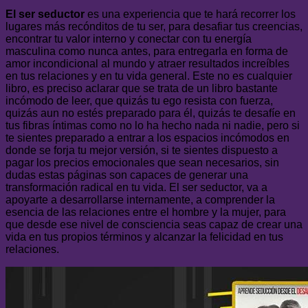
El ser seductor
es una experiencia que te hará recorrer los
lugares más recónditos de tu ser, para desafiar tus creencias,
encontrar tu valor interno y conectar con tu energía
masculina como nunca antes, para entregarla en forma de
amor incondicional al mundo y atraer resultados increíbles
en tus relaciones y en tu vida general. Este no es cualquier
libro, es preciso aclarar que se trata de un libro bastante
incómodo de leer, que quizás tu ego resista con fuerza,
quizás aun no estés preparado para él, quizás te desafíe en
tus fibras íntimas como no lo ha hecho nada ni nadie, pero si
te sientes preparado a entrar a los espacios incómodos en
donde se forja tu mejor versión, si te sientes dispuesto a
pagar los precios emocionales que sean necesarios, sin
dudas estas páginas son capaces de generar una
transformación radical en tu vida. El ser seductor, va a
apoyarte a desarrollarse internamente, a comprender la
esencia de las relaciones entre el hombre y la mujer, para
que desde ese nivel de consciencia seas capaz de crear una
vida en tus propios términos y alcanzar la felicidad en tus
relaciones.