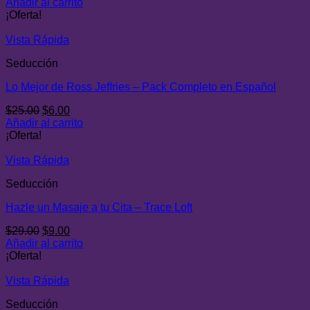
precio
precio
Añadir al carrito
original
actual
¡Oferta!
era:
es:
$29.00.
$9.00.
Vista Rápida
Seducción
Lo Mejor de Ross Jeffries – Pack Completo en Español
El
El
$
25.00
$
6.00
precio
precio
Añadir al carrito
original
actual
¡Oferta!
era:
es:
$25.00.
$6.00.
Vista Rápida
Seducción
Hazle un Masaje a tu Cita – Trace Loft
El
El
$
29.00
$
9.00
precio
precio
Añadir al carrito
original
actual
¡Oferta!
era:
es:
$29.00.
$9.00.
Vista Rápida
Seducción