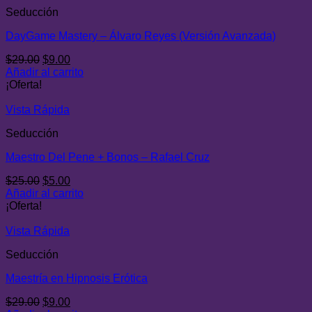
Seducción
DayGame Mastery – Álvaro Reyes (Versión Avanzada)
El
El
$
29.00
$
9.00
precio
precio
Añadir al carrito
original
actual
¡Oferta!
era:
es:
$29.00.
$9.00.
Vista Rápida
Seducción
Maestro Del Pene + Bonos – Rafael Cruz
El
El
$
25.00
$
5.00
precio
precio
Añadir al carrito
original
actual
¡Oferta!
era:
es:
$25.00.
$5.00.
Vista Rápida
Seducción
Maestría en Hipnosis Erótica
El
El
$
29.00
$
9.00