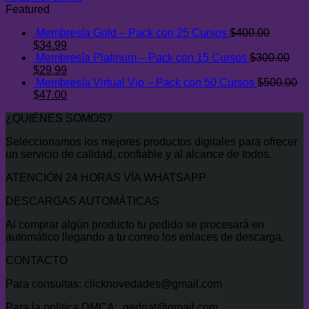
original
actual
Featured
era:
es:
Membresía Gold – Pack con 25 Cursos
$
400.00
$28.00.
$9.00.
El
El
$
34.99
precio
precio
Membresía Platinum – Pack con 15 Cursos
$
300.00
original
El
actual
El
$
29.99
era:
precio
es:
precio
Membresía Virtual Vip – Pack con 50 Cursos
$
500.00
$400.00.
original
El
$34.99.
actual
El
$
47.00
era:
precio
es:
precio
¿QUIÉNES SOMOS?
$300.00.
original
$29.99.
actual
era:
es:
Seleccionamos los mejores productos digitales para ofrecer
$500.00.
$47.00.
un servicio de calidad, confiable y al alcance de todos.
ATENCIÓN 24 HORAS VÍA WHATSAPP
DESCARGAS AUTOMÁTICAS
Al comprar algún producto tu pedido se procesará en
automático llegando a tu correo los enlaces de descarga.
CONTACTO
Para consultas: clicknovedades@gmail.com
Para la politica DMCA: gedriat@gmail.com