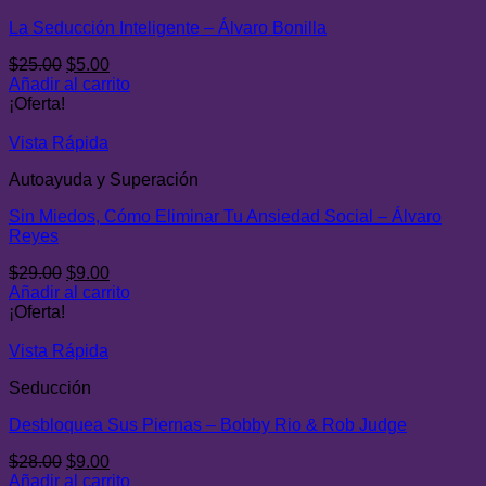
La Seducción Inteligente – Álvaro Bonilla
El
El
$
25.00
$
5.00
precio
precio
Añadir al carrito
original
actual
¡Oferta!
era:
es:
$25.00.
$5.00.
Vista Rápida
Autoayuda y Superación
Sin Miedos, Cómo Eliminar Tu Ansiedad Social – Álvaro
Reyes
El
El
$
29.00
$
9.00
precio
precio
Añadir al carrito
original
actual
¡Oferta!
era:
es:
$29.00.
$9.00.
Vista Rápida
Seducción
Desbloquea Sus Piernas – Bobby Rio & Rob Judge
El
El
$
28.00
$
9.00
precio
precio
Añadir al carrito