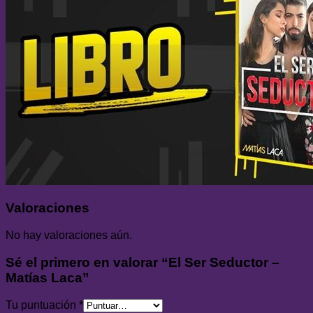
Valoraciones
No hay valoraciones aún.
Sé el primero en valorar “El Ser Seductor –
Matías Laca”
Tu puntuación
*