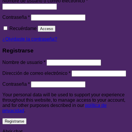
Nombre de usuario o correo electrónico
*
Contraseña
*
Recuérdame
Acceso
¿Olvidaste la contraseña?
Registrarse
Nombre de usuario
*
Dirección de correo electrónico
*
Contraseña
*
Your personal data will be used to support your experience
throughout this website, to manage access to your account,
and for other purposes described in our
política de
privacidad
.
Registrarse
Abrir chat