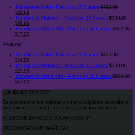
Membresía Gold – Pack con 25 Cursos
$
400.00
El
El
$
34.99
precio
precio
Membresía Platinum – Pack con 15 Cursos
$
300.00
original
El
actual
El
$
29.99
era:
precio
es:
precio
Membresía Virtual Vip – Pack con 50 Cursos
$
500.00
$400.00.
original
El
$34.99.
actual
El
$
47.00
era:
precio
es:
precio
Featured
$300.00.
original
$29.99.
actual
era:
es:
Membresía Gold – Pack con 25 Cursos
$
400.00
$500.00.
$47.00.
El
El
$
34.99
precio
precio
Membresía Platinum – Pack con 15 Cursos
$
300.00
original
El
actual
El
$
29.99
era:
precio
es:
precio
Membresía Virtual Vip – Pack con 50 Cursos
$
500.00
$400.00.
original
El
$34.99.
actual
El
$
47.00
era:
precio
es:
precio
¿QUIÉNES SOMOS?
$300.00.
original
$29.99.
actual
era:
es:
Seleccionamos los mejores productos digitales para ofrecer
$500.00.
$47.00.
un servicio de calidad, confiable y al alcance de todos.
ATENCIÓN 24 HORAS VÍA WHATSAPP
DESCARGAS AUTOMÁTICAS