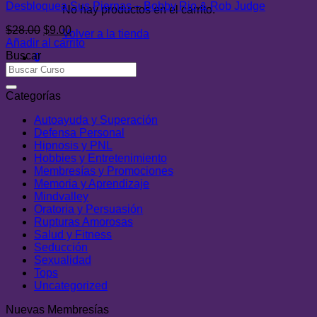
Desbloquea Sus Piernas – Bobby Rio & Rob Judge
No hay productos en el carrito.
El
El
$
28.00
$
9.00
Volver a la tienda
precio
precio
Añadir al carrito
original
actual
Buscar
0
era:
es:
Carrito
$28.00.
$9.00.
Categorías
Autoayuda y Superación
Defensa Personal
Hipnosis y PNL
Hobbies y Entretenimiento
Membresías y Promociones
Memoria y Aprendizaje
Mindvalley
Oratoria y Persuasión
Rupturas Amorosas
Salud y Fitness
Seducción
Sexualidad
Tops
Uncategorized
Nuevas Membresías