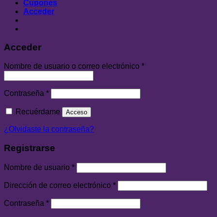
Cupones
Acceder
Acceder
Nombre de usuario o correo electrónico
*
Contraseña
*
Recuérdame
Acceso
¿Olvidaste la contraseña?
Registrarse
Nombre de usuario
*
Dirección de correo electrónico
*
Contraseña
*