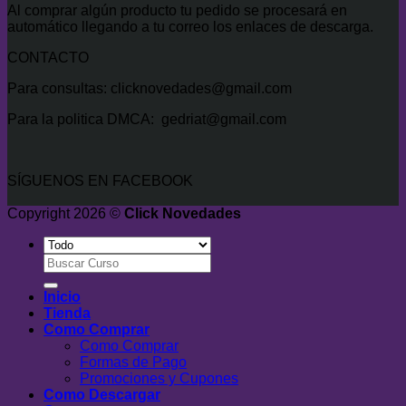
Al comprar algún producto tu pedido se procesará en
automático llegando a tu correo los enlaces de descarga.
CONTACTO
Para consultas: clicknovedades@gmail.com
Para la politica DMCA: gedriat@gmail.com
SÍGUENOS EN FACEBOOK
Copyright 2026 ©
Click Novedades
Buscar
por:
Inicio
Tienda
Como Comprar
Como Comprar
Formas de Pago
Promociones y Cupones
Como Descargar