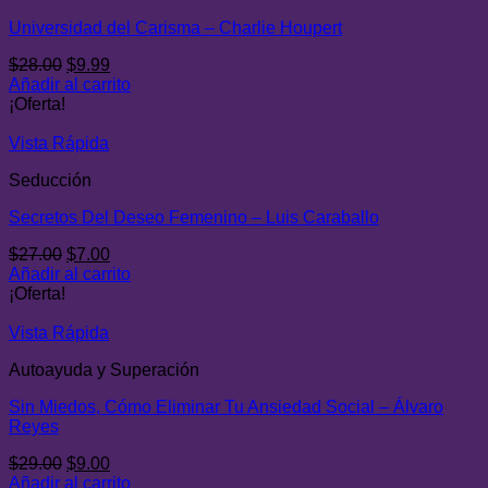
Universidad del Carisma – Charlie Houpert
El
El
$
28.00
$
9.99
precio
precio
Añadir al carrito
original
actual
¡Oferta!
era:
es:
$28.00.
$9.99.
Vista Rápida
Seducción
Secretos Del Deseo Femenino – Luis Caraballo
El
El
$
27.00
$
7.00
precio
precio
Añadir al carrito
original
actual
¡Oferta!
era:
es:
$27.00.
$7.00.
Vista Rápida
Autoayuda y Superación
Sin Miedos, Cómo Eliminar Tu Ansiedad Social – Álvaro
Reyes
El
El
$
29.00
$
9.00
precio
precio
Añadir al carrito