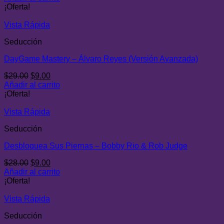
original
actual
¡Oferta!
era:
es:
$29.00.
$9.00.
Vista Rápida
Seducción
DayGame Mastery – Álvaro Reyes (Versión Avanzada)
El
El
$
29.00
$
9.00
precio
precio
Añadir al carrito
original
actual
¡Oferta!
era:
es:
$29.00.
$9.00.
Vista Rápida
Seducción
Desbloquea Sus Piernas – Bobby Rio & Rob Judge
El
El
$
28.00
$
9.00
precio
precio
Añadir al carrito
original
actual
¡Oferta!
era:
es:
$28.00.
$9.00.
Vista Rápida
Seducción