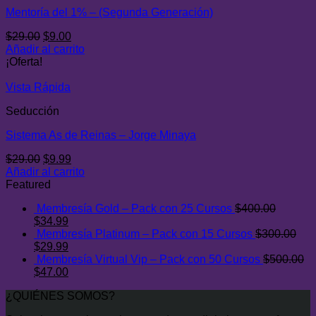
Mentoría del 1% – (Segunda Generación)
El
El
$
29.00
$
9.00
precio
precio
Añadir al carrito
original
actual
¡Oferta!
era:
es:
$29.00.
$9.00.
Vista Rápida
Seducción
Sistema As de Reinas – Jorge Minaya
El
El
$
29.00
$
9.99
precio
precio
Añadir al carrito
original
actual
Featured
era:
es:
Membresía Gold – Pack con 25 Cursos
$
400.00
$29.00.
$9.99.
El
El
$
34.99
precio
precio
Membresía Platinum – Pack con 15 Cursos
$
300.00
original
El
actual
El
$
29.99
era:
precio
es:
precio
Membresía Virtual Vip – Pack con 50 Cursos
$
500.00
$400.00.
original
El
$34.99.
actual
El
$
47.00
era:
precio
es:
precio
¿QUIÉNES SOMOS?
$300.00.
original
$29.99.
actual
era:
es: