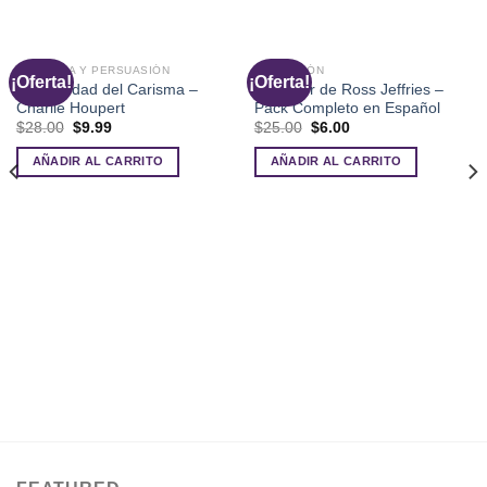
ORATORIA Y PERSUASIÓN
SEDUCCIÓN
¡Oferta!
¡Oferta!
Universidad del Carisma –
Lo Mejor de Ross Jeffries –
Charlie Houpert
Pack Completo en Español
El
El
El
El
$
28.00
$
9.99
$
25.00
$
6.00
precio
precio
precio
precio
original
actual
original
actual
AÑADIR AL CARRITO
AÑADIR AL CARRITO
era:
es:
era:
es:
$28.00.
$9.99.
$25.00.
$6.00.