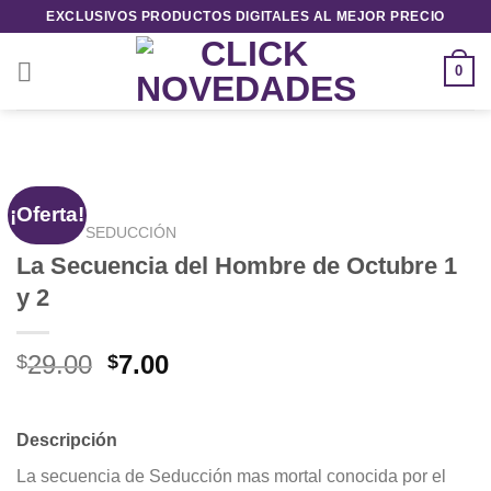
Saltar
EXCLUSIVOS PRODUCTOS DIGITALES AL MEJOR PRECIO
al
contenido
0
¡Oferta!
INICIO
/
SEDUCCIÓN
La Secuencia del Hombre de Octubre 1
y 2
El
El
29.00
7.00
$
$
precio
precio
original
actual
era:
es:
Descripción
$29.00.
$7.00.
La secuencia de Seducción mas mortal conocida por el