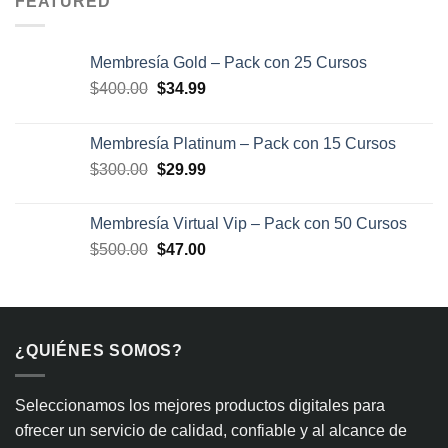
FEATURED
Membresía Gold – Pack con 25 Cursos
El
El
$
400.00
$
34.99
precio
precio
original
actual
Membresía Platinum – Pack con 15 Cursos
era:
es:
El
El
$
300.00
$
29.99
$400.00.
$34.99.
precio
precio
original
actual
Membresía Virtual Vip – Pack con 50 Cursos
era:
es:
El
El
$
500.00
$
47.00
$300.00.
$29.99.
precio
precio
original
actual
era:
es:
$500.00.
$47.00.
¿QUIÉNES SOMOS?
Seleccionamos los mejores productos digitales para
ofrecer un servicio de calidad, confiable y al alcance de