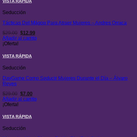
VISTA RÁPIDA
Seducción
Tácticas Del Mágoo Para Atraer Mujeres – Andres Orraca
El
El
$
29.00
$
12.99
precio
precio
Añadir al carrito
original
actual
¡Oferta!
era:
es:
$29.00.
$12.99.
VISTA RÁPIDA
Seducción
DayGame Como Seducir Mujeres Durante el Día – Álvaro
Reyes
El
El
$
29.00
$
7.00
precio
precio
Añadir al carrito
original
actual
¡Oferta!
era:
es:
$29.00.
$7.00.
VISTA RÁPIDA
Seducción