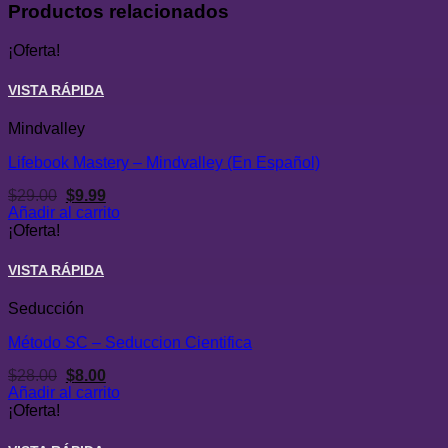
Productos relacionados
¡Oferta!
VISTA RÁPIDA
Mindvalley
Lifebook Mastery – Mindvalley (En Español)
El
El
$
29.00
$
9.99
precio
precio
Añadir al carrito
original
actual
¡Oferta!
era:
es:
$29.00.
$9.99.
VISTA RÁPIDA
Seducción
Método SC – Seduccion Cientifica
El
El
$
28.00
$
8.00
precio
precio
Añadir al carrito
original
actual
¡Oferta!
era:
es:
$28.00.
$8.00.