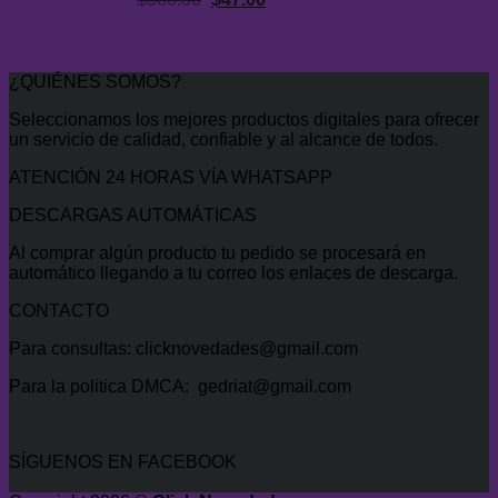
precio
precio
original
actual
era:
es:
¿QUIÉNES SOMOS?
$500.00.
$47.00.
Seleccionamos los mejores productos digitales para ofrecer
un servicio de calidad, confiable y al alcance de todos.
ATENCIÓN 24 HORAS VÍA WHATSAPP
DESCARGAS AUTOMÁTICAS
Al comprar algún producto tu pedido se procesará en
automático llegando a tu correo los enlaces de descarga.
CONTACTO
Para consultas: clicknovedades@gmail.com
Para la politica DMCA: gedriat@gmail.com
SÍGUENOS EN FACEBOOK