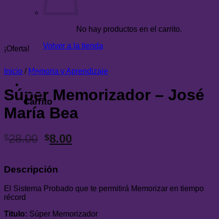
precio
precio
original
actual
era:
es:
No hay productos en el carrito.
$300.00.
$29.99.
Volver a la tienda
¡Oferta!
Inicio
/
Memoria y Aprendizaje
0
Súper Memorizador – José
Carrito
María Bea
El
El
28.00
8.00
$
$
precio
precio
original
actual
Descripción
era:
es:
$28.00.
$8.00.
El Sistema Probado que te permitirá Memorizar en tiempo
récord
Titulo:
Súper Memorizador