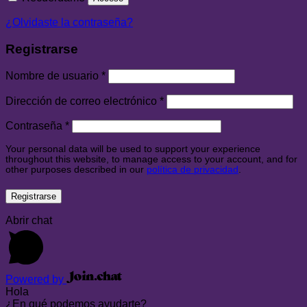
¿Olvidaste la contraseña?
Registrarse
Nombre de usuario
*
Dirección de correo electrónico
*
Contraseña
*
Your personal data will be used to support your experience
throughout this website, to manage access to your account, and for
other purposes described in our
política de privacidad
.
Registrarse
Abrir chat
Powered by
Hola
¿En qué podemos ayudarte?