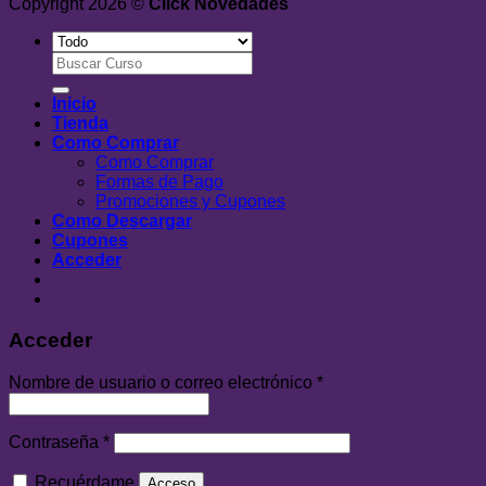
Copyright 2026 ©
Click Novedades
Buscar
por:
Inicio
Tienda
Como Comprar
Como Comprar
Formas de Pago
Promociones y Cupones
Como Descargar
Cupones
Acceder
Acceder
Nombre de usuario o correo electrónico
*
Contraseña
*
Recuérdame
Acceso