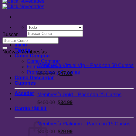
Buscar
Buscar
por:
Inicio
Tienda
Nuevas Membresías
Como Comprar
Como Comprar
Membresía Virtual Vip – Pack con 50 Cursos
Formas de Pago
Promociones y Cupones
El
El
$
500.00
$
47.00
Como Descargar
precio
precio
Cupones
original
actual
era:
es:
Acceder
Membresía Gold – Pack con 25 Cursos
$500.00.
$47.00.
El
El
$
400.00
$
34.99
0
precio
precio
Carrito /
$
0.00
original
actual
era:
es:
Membresía Platinum – Pack con 15 Cursos
$400.00.
$34.99.
El
El
$
300.00
$
29.99