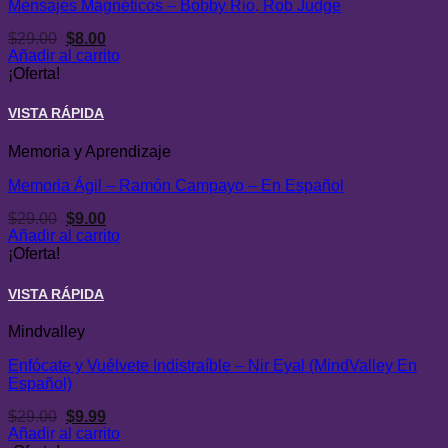
Mensajes Magnéticos – Bobby Rio, Rob Judge
El
El
$
29.00
$
8.00
precio
precio
Añadir al carrito
original
actual
¡Oferta!
era:
es:
$29.00.
$8.00.
VISTA RÁPIDA
Memoria y Aprendizaje
Memoria Ágil – Ramón Campayo – En Español
El
El
$
29.00
$
9.00
precio
precio
Añadir al carrito
original
actual
¡Oferta!
era:
es:
$29.00.
$9.00.
VISTA RÁPIDA
Mindvalley
Enfócate y Vuélvete Indistraíble – Nir Eyal (MindValley En
Español)
El
El
$
29.00
$
9.99
precio
precio
Añadir al carrito
original
actual