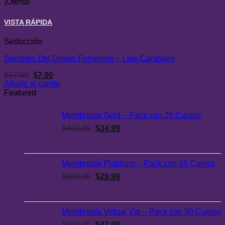
¡Oferta!
era:
es:
$29.00.
$9.99.
VISTA RÁPIDA
Seducción
Secretos Del Deseo Femenino – Luis Caraballo
El
El
$
27.00
$
7.00
precio
precio
Añadir al carrito
original
actual
Featured
era:
es:
$27.00.
$7.00.
Membresía Gold – Pack con 25 Cursos
El
El
$
400.00
$
34.99
precio
precio
original
actual
era:
es:
Membresía Platinum – Pack con 15 Cursos
$400.00.
$34.99.
El
El
$
300.00
$
29.99
precio
precio
original
actual
era:
es:
Membresía Virtual Vip – Pack con 50 Cursos
$300.00.
$29.99.
El
El
$
500.00
$
47.00