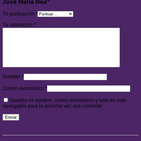
José María Bea”
Tu puntuación
*
Tu valoración
*
Nombre
*
Correo electrónico
*
Guarda mi nombre, correo electrónico y web en este
navegador para la próxima vez que comente.