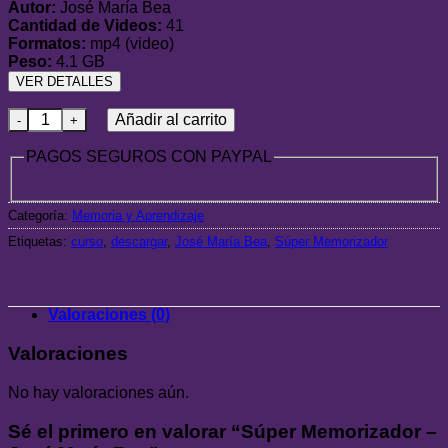
Autor:
José María Bea
Cantidad de Videos:
41
Formatos:
mp4 (video)
Peso:
4.1 GB
VER DETALLES
Súper Memorizador - José María Bea cantidad
Añadir al carrito
PAGOS SEGUROS CON PAYPAL
Categoría:
Memoria y Aprendizaje
Etiquetas:
curso
,
descargar
,
José María Bea
,
Súper Memorizador
Valoraciones (0)
Valoraciones
No hay valoraciones aún.
Sé el primero en valorar “Súper Memorizador –