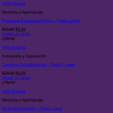
$29.00.
$7.99.
Vista Rápida
Memoria y Aprendizaje
Programa Estudiantes Ninja – Pablo Lomeli
El
El
$
29.00
$
9.99
precio
precio
Añadir al carrito
original
actual
¡Oferta!
era:
es:
$29.00.
$9.99.
Vista Rápida
Autoayuda y Superación
Cerebros Extraordinarios – Pablo Lomeli
El
El
$
29.00
$
9.99
precio
precio
Añadir al carrito
original
actual
¡Oferta!
era:
es:
$29.00.
$9.99.
Vista Rápida
Memoria y Aprendizaje
My English Mentor – Oliver Luque