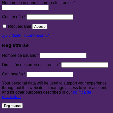
Nombre de usuario o correo electrónico
*
Contraseña
*
Recuérdame
Acceso
¿Olvidaste la contraseña?
Registrarse
Nombre de usuario
*
Dirección de correo electrónico
*
Contraseña
*
Your personal data will be used to support your experience
throughout this website, to manage access to your account,
and for other purposes described in our
política de
privacidad
.
Registrarse