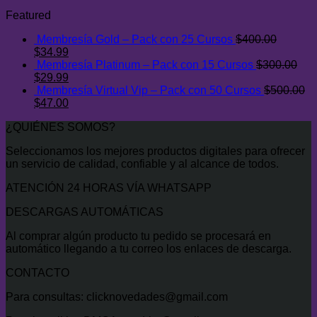
era:
precio
es:
precio
Featured
$300.00.
original
$29.99.
actual
era:
es:
Membresía Gold – Pack con 25 Cursos
$
400.00
$500.00.
$47.00.
El
El
$
34.99
precio
precio
Membresía Platinum – Pack con 15 Cursos
$
300.00
original
El
actual
El
$
29.99
era:
precio
es:
precio
Membresía Virtual Vip – Pack con 50 Cursos
$
500.00
$400.00.
original
El
$34.99.
actual
El
$
47.00
era:
precio
es:
precio
¿QUIÉNES SOMOS?
$300.00.
original
$29.99.
actual
era:
es:
Seleccionamos los mejores productos digitales para ofrecer
$500.00.
$47.00.
un servicio de calidad, confiable y al alcance de todos.
ATENCIÓN 24 HORAS VÍA WHATSAPP
DESCARGAS AUTOMÁTICAS
Al comprar algún producto tu pedido se procesará en
automático llegando a tu correo los enlaces de descarga.
CONTACTO
Para consultas: clicknovedades@gmail.com