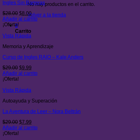
Ingles Sin Barreras
No hay productos en el carrito.
El
El
$
28.00
$
8.00
Volver a la tienda
precio
precio
Añadir al carrito
original
actual
¡Oferta!
0
era:
es:
Carrito
$28.00.
$8.00.
Vista Rápida
Memoria y Aprendizaje
Curso de Ingles RAIO – Kale Anders
El
El
$
29.00
$
9.99
precio
precio
Añadir al carrito
original
actual
¡Oferta!
era:
es:
$29.00.
$9.99.
Vista Rápida
Autoayuda y Superación
La Aventura de Leer – Nora Beltrán
El
El
$
29.00
$
7.99
precio
precio
Añadir al carrito
original
actual
¡Oferta!
era:
es: