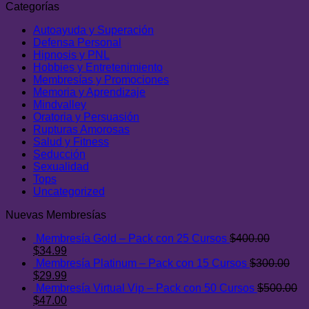
Categorías
Autoayuda y Superación
Defensa Personal
Hipnosis y PNL
Hobbies y Entretenimiento
Membresías y Promociones
Memoria y Aprendizaje
Mindvalley
Oratoria y Persuasión
Rupturas Amorosas
Salud y Fitness
Seducción
Sexualidad
Tops
Uncategorized
Nuevas Membresías
Membresía Gold – Pack con 25 Cursos
$
400.00
El
El
$
34.99
precio
precio
Membresía Platinum – Pack con 15 Cursos
$
300.00
original
El
actual
El
$
29.99
era:
precio
es:
precio
Membresía Virtual Vip – Pack con 50 Cursos
$
500.00
$400.00.
original
El
$34.99.
actual
El
$
47.00