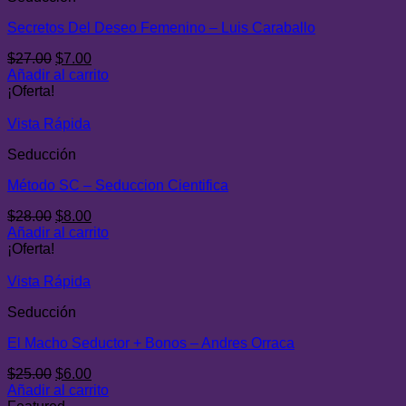
Secretos Del Deseo Femenino – Luis Caraballo
El
El
$
27.00
$
7.00
precio
precio
Añadir al carrito
original
actual
¡Oferta!
era:
es:
$27.00.
$7.00.
Vista Rápida
Seducción
Método SC – Seduccion Cientifica
El
El
$
28.00
$
8.00
precio
precio
Añadir al carrito
original
actual
¡Oferta!
era:
es:
$28.00.
$8.00.
Vista Rápida
Seducción
El Macho Seductor + Bonos – Andres Orraca
El
El
$
25.00
$
6.00
precio
precio
Añadir al carrito
original
actual