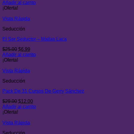
precio
precio
Añadir al carrito
original
actual
¡Oferta!
era:
es:
$29.00.
$9.00.
Vista Rápida
Seducción
El Ser Seductor – Matías Laca
El
El
$
25.00
$
6.99
precio
precio
Añadir al carrito
original
actual
¡Oferta!
era:
es:
$25.00.
$6.99.
Vista Rápida
Seducción
Pack De 31 Cursos De Gerry Sánchez
El
El
$
29.00
$
12.00
precio
precio
Añadir al carrito
original
actual
¡Oferta!
era:
es:
$29.00.
$12.00.
Vista Rápida
Seducción