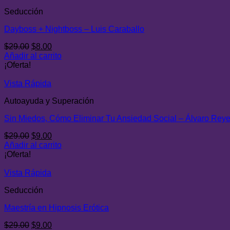
Seducción
Dayboss + Nightboss – Luis Caraballo
El
El
$
29.00
$
8.00
precio
precio
Añadir al carrito
original
actual
¡Oferta!
era:
es:
$29.00.
$8.00.
Vista Rápida
Autoayuda y Superación
Sin Miedos, Cómo Eliminar Tu Ansiedad Social – Álvaro Rey
El
El
$
29.00
$
9.00
precio
precio
Añadir al carrito
original
actual
¡Oferta!
era:
es:
$29.00.
$9.00.
Vista Rápida
Seducción
Maestría en Hipnosis Erótica
El
El
$
29.00
$
9.00