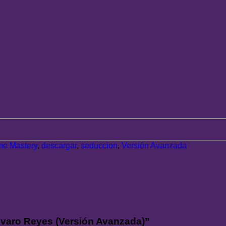
e Mastery
,
descargar
,
seduccion
,
Versión Avanzada
lvaro Reyes (Versión Avanzada)”