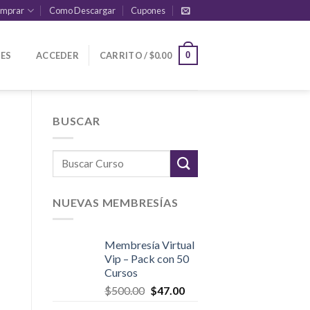
mprar
Como Descargar
Cupones
ES
ACCEDER
CARRITO /
$
0.00
0
BUSCAR
NUEVAS MEMBRESÍAS
Membresía Virtual
Vip – Pack con 50
Cursos
El
El
$
500.00
$
47.00
precio
precio