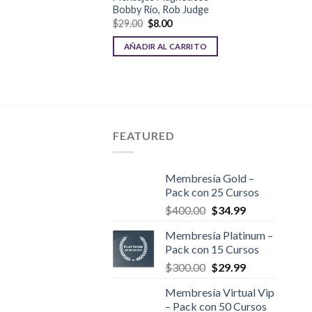
Bobby Rio, Rob Judge
El
El
$
29.00
$
8.00
precio
precio
original
actual
AÑADIR AL CARRITO
era:
es:
$29.00.
$8.00.
FEATURED
Membresía Gold –
Pack con 25 Cursos
El
El
$
400.00
$
34.99
precio
precio
Membresía Platinum –
original
actual
Pack con 15 Cursos
era:
es:
El
El
$
300.00
$
29.99
$400.00.
$34.99.
precio
precio
Membresía Virtual Vip
original
actual
– Pack con 50 Cursos
era:
es: