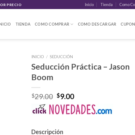
Inicio
Tienda
Como Co
JOR PRECIO
INICIO
TIENDA
COMO COMPRAR
COMO DESCARGAR
CUPON
INICIO
/
SEDUCCIÓN
Seducción Práctica – Jason
Boom
El
El
29.00
9.00
$
$
precio
precio
original
actual
era:
es:
$29.00.
$9.00.
Descripción