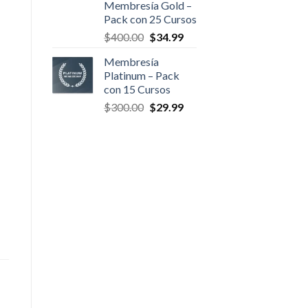
Membresía Gold –
original
actual
Pack con 25 Cursos
era:
es:
El
El
$
400.00
$
34.99
$500.00.
$47.00.
precio
precio
Membresía
original
actual
Platinum – Pack
era:
es:
con 15 Cursos
$400.00.
$34.99.
El
El
$
300.00
$
29.99
precio
precio
original
actual
era:
es:
$300.00.
$29.99.