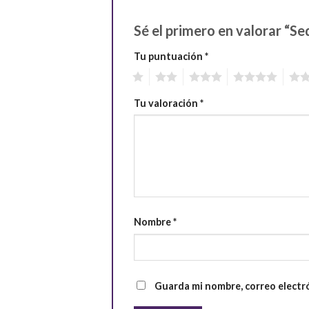
Sé el primero en valorar “S
Tu puntuación
*
1
2
3
4
5
Tu valoración
*
Nombre
*
Guarda mi nombre, correo electr