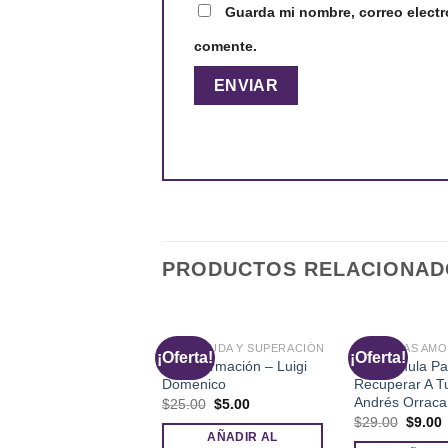
Guarda mi nombre, correo electr
comente.
PRODUCTOS RELACIONAD
AUTOAYUDA Y SUPERACIÓN
RUPTURAS AM
rta!
¡Oferta!
¡Oferta!
Transformación – Luigi
La Fórmula Pa
Domenico
Recuperar A T
Andrés Orraca
El
El
$
25.00
$
5.00
precio
precio
El
E
$
29.00
$
9.00
original
actual
precio
p
AÑADIR AL
era:
es: