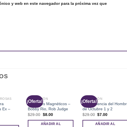
ónico y web en este navegador para la próxima vez que
OS
OROSAS
SEDUCCIÓN
SEDUCCIÓN
¡Oferta!
¡Oferta!
ra
Mensajes Magnéticos –
La Secuencia del Hombr
u Ex –
Bobby Rio, Rob Judge
de Octubre 1 y 2
El
El
El
El
$
29.00
$
8.00
$
29.00
$
7.00
precio
precio
precio
precio
l
original
actual
original
actual
recio
AÑADIR AL
AÑADIR AL
era:
es:
era:
es: