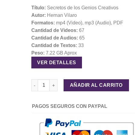
$29.00.
$12.00.
Título:
Secretos de los Genios Creativos
Autor:
Hernan Vilaro
Formatos:
mp4 (Video), mp3 (Audio), PDF
Cantidad de Videos:
67
Cantidad de Audios:
65
Cantidad de Textos:
33
Peso:
7.22 GB Aprox
VER DETALLES
Secretos de los Genios Creativos PNL 2.0 – Hernan
AÑADIR AL CARRITO
PAGOS SEGUROS CON PAYPAL