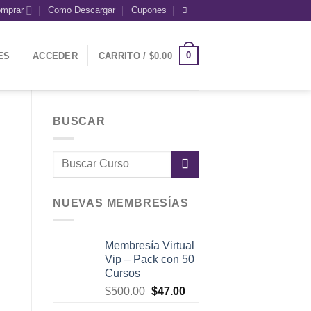
mprar
Como Descargar
Cupones
0
ES
ACCEDER
CARRITO /
$
0.00
BUSCAR
NUEVAS MEMBRESÍAS
Membresía Virtual
Vip – Pack con 50
Cursos
El
El
$
500.00
$
47.00
precio
precio