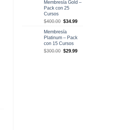
Membresía Gold –
original
actual
Pack con 25
era:
es:
Cursos
$500.00.
$47.00.
El
El
$
400.00
$
34.99
precio
precio
Membresía
original
actual
Platinum – Pack
era:
es:
con 15 Cursos
$400.00.
$34.99.
El
El
$
300.00
$
29.99
precio
precio
original
actual
era:
es:
$300.00.
$29.99.
 Vilaro cantidad