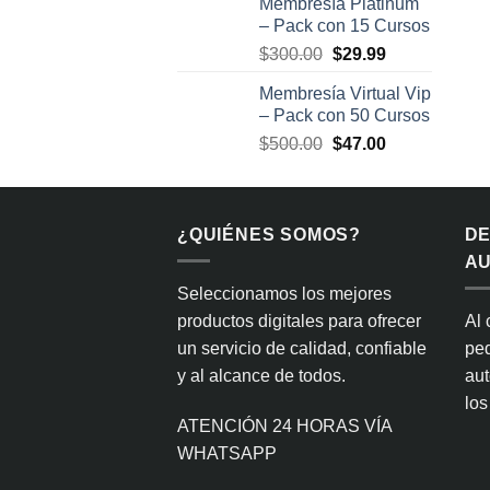
Membresía Platinum
original
actual
– Pack con 15 Cursos
era:
es:
El
El
$
300.00
$
29.99
$400.00.
$34.99.
precio
precio
Membresía Virtual Vip
original
actual
– Pack con 50 Cursos
era:
es:
El
El
$
500.00
$
47.00
$300.00.
$29.99.
precio
precio
original
actual
era:
es:
¿QUIÉNES SOMOS?
$500.00.
$47.00.
D
AU
Seleccionamos los mejores
productos digitales para ofrecer
Al 
un servicio de calidad, confiable
ped
y al alcance de todos.
aut
los
ATENCIÓN 24 HORAS VÍA
WHATSAPP