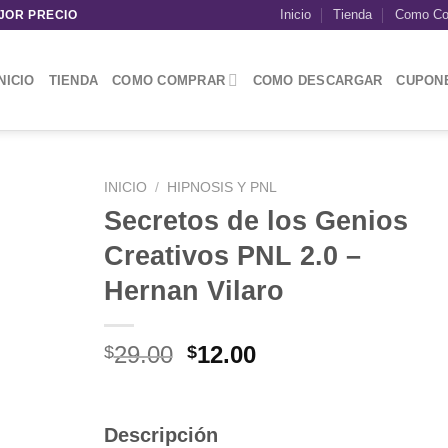
Inicio
Tienda
Como Co
JOR PRECIO
NICIO
TIENDA
COMO COMPRAR
COMO DESCARGAR
CUPON
INICIO
/
HIPNOSIS Y PNL
Secretos de los Genios
Creativos PNL 2.0 –
Hernan Vilaro
El
El
29.00
12.00
$
$
precio
precio
original
actual
era:
es:
Descripción