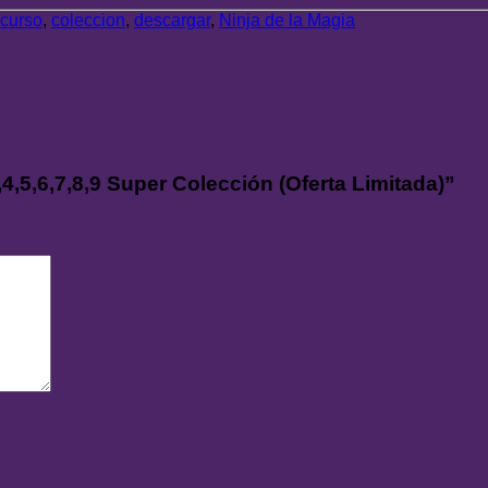
.curso
,
coleccion
,
descargar
,
Ninja de la Magia
,4,5,6,7,8,9 Super Colección (Oferta Limitada)”