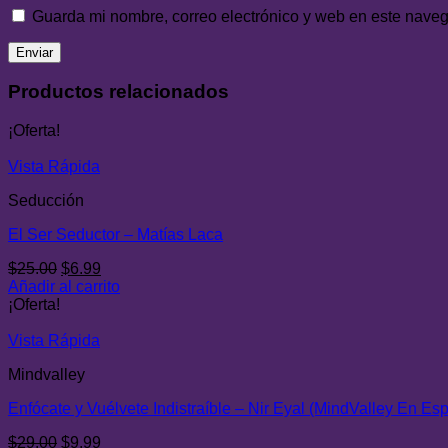
Guarda mi nombre, correo electrónico y web en este nave
Productos relacionados
¡Oferta!
Vista Rápida
Seducción
El Ser Seductor – Matías Laca
El
El
$
25.00
$
6.99
precio
precio
Añadir al carrito
original
actual
¡Oferta!
era:
es:
$25.00.
$6.99.
Vista Rápida
Mindvalley
Enfócate y Vuélvete Indistraíble – Nir Eyal (MindValley En Es
El
El
$
29.00
$
9.99