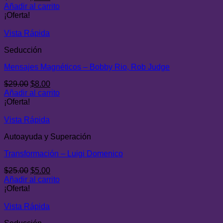
precio
precio
Añadir al carrito
original
actual
¡Oferta!
era:
es:
$29.00.
$9.99.
Vista Rápida
Seducción
Mensajes Magnéticos – Bobby Rio, Rob Judge
El
El
$
29.00
$
8.00
precio
precio
Añadir al carrito
original
actual
¡Oferta!
era:
es:
$29.00.
$8.00.
Vista Rápida
Autoayuda y Superación
Transformación – Luigi Domenico
El
El
$
25.00
$
5.00
precio
precio
Añadir al carrito
original
actual
¡Oferta!
era:
es:
$25.00.
$5.00.
Vista Rápida