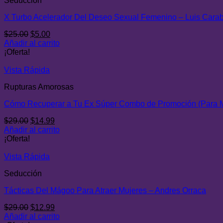
Seducción
X Turbo Acelerador Del Deseo Sexual Femenino – Luis Carab
El
El
$
25.00
$
5.00
precio
precio
Añadir al carrito
original
actual
¡Oferta!
era:
es:
$25.00.
$5.00.
Vista Rápida
Rupturas Amorosas
Cómo Recuperar a Tu Ex Súper Combo de Promoción (Para M
El
El
$
29.00
$
14.99
precio
precio
Añadir al carrito
original
actual
¡Oferta!
era:
es:
$29.00.
$14.99.
Vista Rápida
Seducción
Tácticas Del Mágoo Para Atraer Mujeres – Andres Orraca
El
El
$
29.00
$
12.99
precio
precio
Añadir al carrito