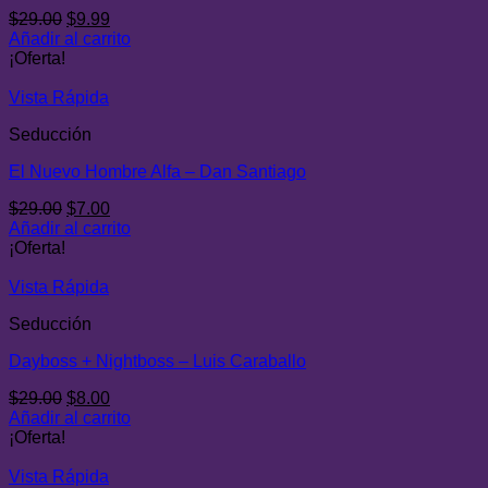
El
El
$
29.00
$
9.99
precio
precio
Añadir al carrito
original
actual
¡Oferta!
era:
es:
$29.00.
$9.99.
Vista Rápida
Seducción
El Nuevo Hombre Alfa – Dan Santiago
El
El
$
29.00
$
7.00
precio
precio
Añadir al carrito
original
actual
¡Oferta!
era:
es:
$29.00.
$7.00.
Vista Rápida
Seducción
Dayboss + Nightboss – Luis Caraballo
El
El
$
29.00
$
8.00
precio
precio
Añadir al carrito
original
actual
¡Oferta!
era:
es:
$29.00.
$8.00.
Vista Rápida