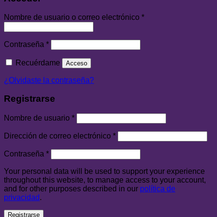
Nombre de usuario o correo electrónico
*
Contraseña
*
Recuérdame
Acceso
¿Olvidaste la contraseña?
Registrarse
Nombre de usuario
*
Dirección de correo electrónico
*
Contraseña
*
Your personal data will be used to support your experience
throughout this website, to manage access to your account,
and for other purposes described in our
política de
privacidad
.
Registrarse