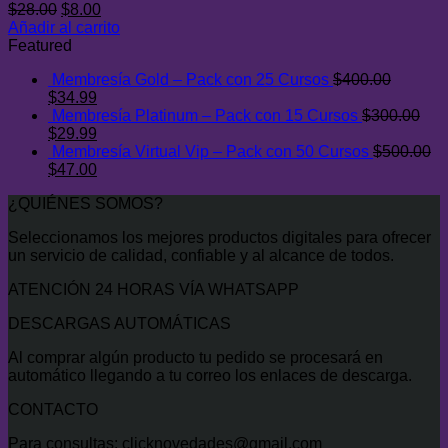
El
El
$
28.00
$
8.00
precio
precio
Añadir al carrito
original
actual
Featured
era:
es:
Membresía Gold – Pack con 25 Cursos
$
400.00
$28.00.
$8.00.
El
El
$
34.99
precio
precio
Membresía Platinum – Pack con 15 Cursos
$
300.00
original
El
actual
El
$
29.99
era:
precio
es:
precio
Membresía Virtual Vip – Pack con 50 Cursos
$
500.00
$400.00.
original
El
$34.99.
actual
El
$
47.00
era:
precio
es:
precio
¿QUIÉNES SOMOS?
$300.00.
original
$29.99.
actual
era:
es:
Seleccionamos los mejores productos digitales para ofrecer
$500.00.
$47.00.
un servicio de calidad, confiable y al alcance de todos.
ATENCIÓN 24 HORAS VÍA WHATSAPP
DESCARGAS AUTOMÁTICAS
Al comprar algún producto tu pedido se procesará en
automático llegando a tu correo los enlaces de descarga.
CONTACTO
Para consultas: clicknovedades@gmail.com