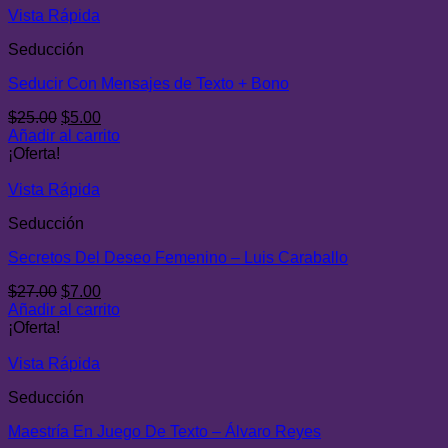
Vista Rápida
Seducción
Seducir Con Mensajes de Texto + Bono
El
El
$
25.00
$
5.00
precio
precio
Añadir al carrito
original
actual
¡Oferta!
era:
es:
$25.00.
$5.00.
Vista Rápida
Seducción
Secretos Del Deseo Femenino – Luis Caraballo
El
El
$
27.00
$
7.00
precio
precio
Añadir al carrito
original
actual
¡Oferta!
era:
es:
$27.00.
$7.00.
Vista Rápida
Seducción
Maestría En Juego De Texto – Álvaro Reyes