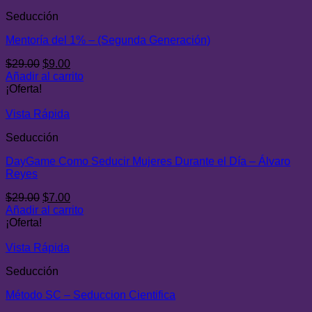
Seducción
Mentoría del 1% – (Segunda Generación)
El
El
$
29.00
$
9.00
precio
precio
Añadir al carrito
original
actual
¡Oferta!
era:
es:
$29.00.
$9.00.
Vista Rápida
Seducción
DayGame Como Seducir Mujeres Durante el Día – Álvaro
Reyes
El
El
$
29.00
$
7.00
precio
precio
Añadir al carrito
original
actual
¡Oferta!
era:
es:
$29.00.
$7.00.
Vista Rápida
Seducción
Método SC – Seduccion Cientifica