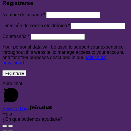
Registrarse
Nombre de usuario
*
Dirección de correo electrónico
*
Contraseña
*
Your personal data will be used to support your experience
throughout this website, to manage access to your account,
and for other purposes described in our
política de
privacidad
.
Registrarse
Abrir chat
Powered by
Hola
¿En qué podemos ayudarte?