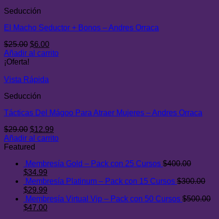
Seducción
El Macho Seductor + Bonos – Andres Orraca
El
El
$
25.00
$
6.00
precio
precio
Añadir al carrito
original
actual
¡Oferta!
era:
es:
$25.00.
$6.00.
Vista Rápida
Seducción
Tácticas Del Mágoo Para Atraer Mujeres – Andres Orraca
El
El
$
29.00
$
12.99
precio
precio
Añadir al carrito
original
actual
Featured
era:
es:
Membresía Gold – Pack con 25 Cursos
$
400.00
$29.00.
$12.99.
El
El
$
34.99
precio
precio
Membresía Platinum – Pack con 15 Cursos
$
300.00
original
El
actual
El
$
29.99
era:
precio
es:
precio
Membresía Virtual Vip – Pack con 50 Cursos
$
500.00
$400.00.
original
El
$34.99.
actual
El
$
47.00
era:
precio
es:
precio