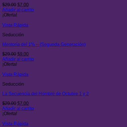
El
El
$
29.00
$
7.00
precio
precio
Añadir al carrito
original
actual
¡Oferta!
era:
es:
$29.00.
$7.00.
Vista Rápida
Seducción
Mentoría del 1% – (Segunda Generación)
El
El
$
29.00
$
9.00
precio
precio
Añadir al carrito
original
actual
¡Oferta!
era:
es:
$29.00.
$9.00.
Vista Rápida
Seducción
La Secuencia del Hombre de Octubre 1 y 2
El
El
$
29.00
$
7.00
precio
precio
Añadir al carrito
original
actual
¡Oferta!
era:
es:
$29.00.
$7.00.
Vista Rápida