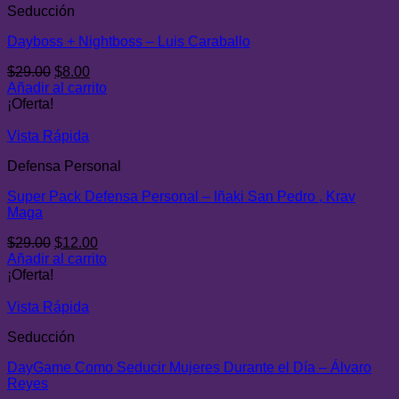
Seducción
Dayboss + Nightboss – Luis Caraballo
El
El
$
29.00
$
8.00
precio
precio
Añadir al carrito
original
actual
¡Oferta!
era:
es:
$29.00.
$8.00.
Vista Rápida
Defensa Personal
Super Pack Defensa Personal – Iñaki San Pedro , Krav
Maga
El
El
$
29.00
$
12.00
precio
precio
Añadir al carrito
original
actual
¡Oferta!
era:
es:
$29.00.
$12.00.
Vista Rápida
Seducción
DayGame Como Seducir Mujeres Durante el Día – Álvaro
Reyes