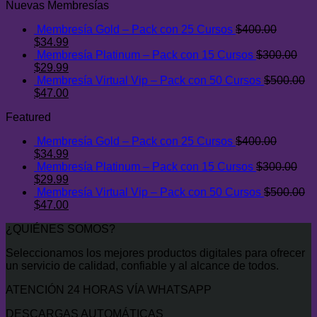
Nuevas Membresías
Membresía Gold – Pack con 25 Cursos
$
400.00
El
El
$
34.99
precio
precio
Membresía Platinum – Pack con 15 Cursos
$
300.00
original
El
actual
El
$
29.99
era:
precio
es:
precio
Membresía Virtual Vip – Pack con 50 Cursos
$
500.00
$400.00.
original
El
$34.99.
actual
El
$
47.00
era:
precio
es:
precio
Featured
$300.00.
original
$29.99.
actual
era:
es:
Membresía Gold – Pack con 25 Cursos
$
400.00
$500.00.
$47.00.
El
El
$
34.99
precio
precio
Membresía Platinum – Pack con 15 Cursos
$
300.00
original
El
actual
El
$
29.99
era:
precio
es:
precio
Membresía Virtual Vip – Pack con 50 Cursos
$
500.00
$400.00.
original
El
$34.99.
actual
El
$
47.00
era:
precio
es:
precio
¿QUIÉNES SOMOS?
$300.00.
original
$29.99.
actual
era:
es:
Seleccionamos los mejores productos digitales para ofrecer
$500.00.
$47.00.
un servicio de calidad, confiable y al alcance de todos.
ATENCIÓN 24 HORAS VÍA WHATSAPP
DESCARGAS AUTOMÁTICAS