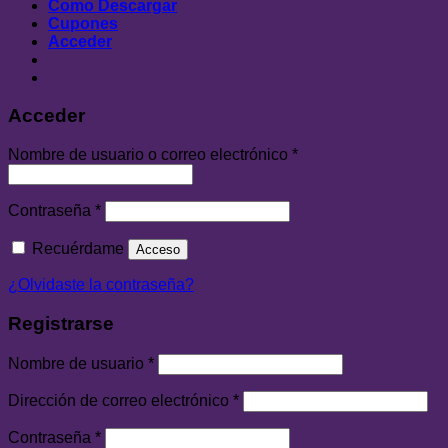
Como Descargar
Cupones
Acceder
Acceder
Nombre de usuario o correo electrónico
*
Contraseña
*
Recuérdame
Acceso
¿Olvidaste la contraseña?
Registrarse
Nombre de usuario
*
Dirección de correo electrónico
*
Contraseña
*