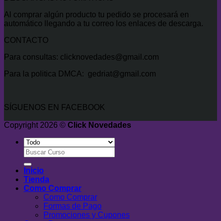
Al comprar algún producto tu pedido se procesará en
automático llegando a tu correo los enlaces de descarga.
CONTACTO
Para consultas: clicknovedades@gmail.com
Para la politica DMCA: gedriat@gmail.com
SÍGUENOS EN FACEBOOK
Copyright 2026 ©
Click Novedades
Buscar
por:
Inicio
Tienda
Como Comprar
Como Comprar
Formas de Pago
Promociones y Cupones