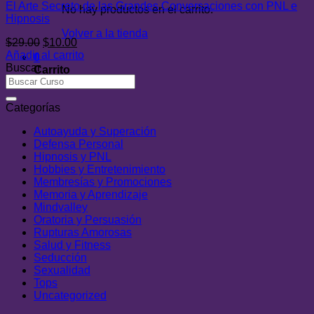
El Arte Secreto de las Grandes Conversaciones con PNL e
No hay productos en el carrito.
Hipnosis
Volver a la tienda
El
El
$
29.00
$
10.00
precio
precio
Añadir al carrito
0
original
actual
Buscar
Carrito
era:
es:
$29.00.
$10.00.
Categorías
Autoayuda y Superación
Defensa Personal
Hipnosis y PNL
Hobbies y Entretenimiento
Membresías y Promociones
Memoria y Aprendizaje
Mindvalley
Oratoria y Persuasión
Rupturas Amorosas
Salud y Fitness
Seducción
Sexualidad
Tops
Uncategorized