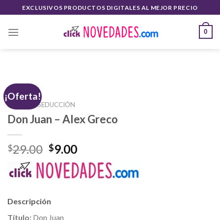
Saltar
EXCLUSIVOS PRODUCTOS DIGITALES AL MEJOR PRECIO
al
contenido
0
¡Oferta!
INICIO
/
SEDUCCIÓN
Don Juan – Alex Greco
El
El
29.00
9.00
$
$
precio
precio
original
actual
era:
es:
$29.00.
$9.00.
Descripción
Título:
Don Juan