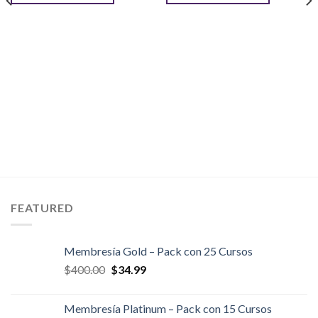
$25.00.
$5.00.
$29.00.
$8.00.
FEATURED
Membresía Gold – Pack con 25 Cursos
El
El
$
400.00
$
34.99
precio
precio
original
actual
Membresía Platinum – Pack con 15 Cursos
era:
es: