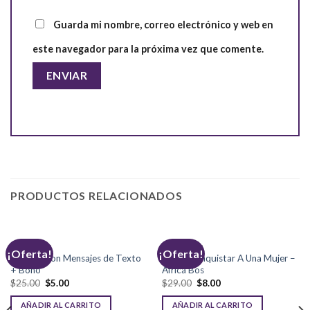
Guarda mi nombre, correo electrónico y web en
este navegador para la próxima vez que comente.
PRODUCTOS RELACIONADOS
SEDUCCIÓN
SEDUCCIÓN
¡Oferta!
¡Oferta!
Seducir Con Mensajes de Texto
Cómo Conquistar A Una Mujer –
+ Bono
África Bos
El
El
El
El
$
25.00
$
5.00
$
29.00
$
8.00
precio
precio
precio
precio
original
actual
original
actual
AÑADIR AL CARRITO
AÑADIR AL CARRITO
era:
es:
era:
es: