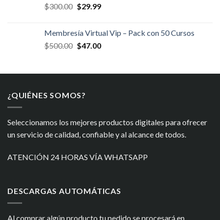
El
El
$
300.00
$
29.99
$400.00.
$34.99.
precio
precio
original
actual
Membresía Virtual Vip – Pack con 50 Cursos
era:
es:
El
El
$
500.00
$
47.00
$300.00.
$29.99.
precio
precio
original
actual
era:
es:
$500.00.
$47.00.
¿QUIÉNES SOMOS?
Seleccionamos los mejores productos digitales para ofrecer
un servicio de calidad, confiable y al alcance de todos.
ATENCIÓN 24 HORAS VÍA WHATSAPP
DESCARGAS AUTOMÁTICAS
Al comprar algún producto tu pedido se procesará en