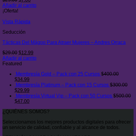
precio
precio
Añadir al carrito
original
actual
¡Oferta!
era:
es:
$29.00.
$7.00.
Vista Rápida
Seducción
Tácticas Del Mágoo Para Atraer Mujeres – Andres Orraca
El
El
$
29.00
$
12.99
precio
precio
Añadir al carrito
original
actual
Featured
era:
es:
Membresía Gold – Pack con 25 Cursos
$
400.00
$29.00.
$12.99.
El
El
$
34.99
precio
precio
Membresía Platinum – Pack con 15 Cursos
$
300.00
original
El
actual
El
$
29.99
era:
precio
es:
precio
Membresía Virtual Vip – Pack con 50 Cursos
$
500.00
$400.00.
original
El
$34.99.
actual
El
$
47.00
era:
precio
es:
precio
¿QUIÉNES SOMOS?
$300.00.
original
$29.99.
actual
era:
es:
Seleccionamos los mejores productos digitales para ofrecer
$500.00.
$47.00.
un servicio de calidad, confiable y al alcance de todos.