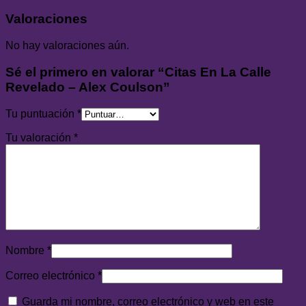
Valoraciones
No hay valoraciones aún.
Sé el primero en valorar “Citas En La Calle
Revelado – Alex Coulson”
Tu puntuación
*
Tu valoración
*
Nombre
*
Correo electrónico
*
Guarda mi nombre, correo electrónico y web en este