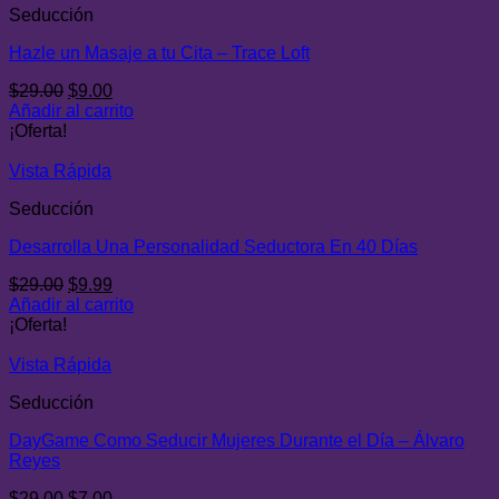
Seducción
Hazle un Masaje a tu Cita – Trace Loft
El
El
$
29.00
$
9.00
precio
precio
Añadir al carrito
original
actual
¡Oferta!
era:
es:
$29.00.
$9.00.
Vista Rápida
Seducción
Desarrolla Una Personalidad Seductora En 40 Días
El
El
$
29.00
$
9.99
precio
precio
Añadir al carrito
original
actual
¡Oferta!
era:
es:
$29.00.
$9.99.
Vista Rápida
Seducción
DayGame Como Seducir Mujeres Durante el Día – Álvaro
Reyes
El
El
$
29.00
$
7.00