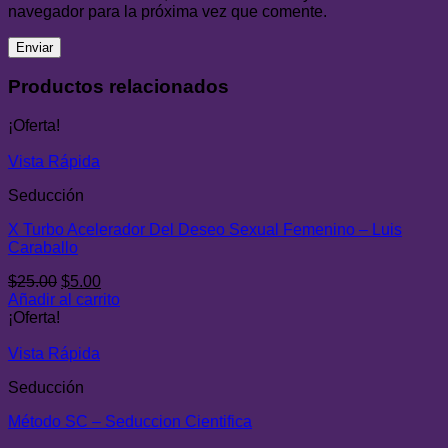
navegador para la próxima vez que comente.
Productos relacionados
¡Oferta!
Vista Rápida
Seducción
X Turbo Acelerador Del Deseo Sexual Femenino – Luis
Caraballo
El
El
$
25.00
$
5.00
precio
precio
Añadir al carrito
original
actual
¡Oferta!
era:
es:
$25.00.
$5.00.
Vista Rápida
Seducción
Método SC – Seduccion Cientifica