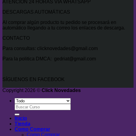
ATENCIÓN 24 HORAS VÍA WHATSAPP
DESCARGAS AUTOMÁTICAS
Al comprar algún producto tu pedido se procesará en
automático llegando a tu correo los enlaces de descarga.
CONTACTO
Para consultas: clicknovedades@gmail.com
Para la politica DMCA: gedriat@gmail.com
SÍGUENOS EN FACEBOOK
Copyright 2026 ©
Click Novedades
Buscar
por:
Inicio
Tienda
Como Comprar
Como Comprar