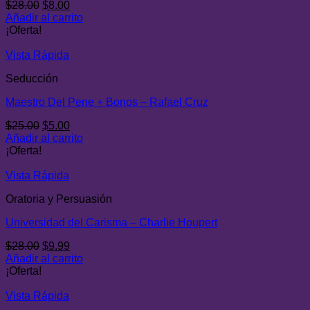
El
El
$
28.00
$
8.00
precio
precio
Añadir al carrito
original
actual
¡Oferta!
era:
es:
$28.00.
$8.00.
Vista Rápida
Seducción
Maestro Del Pene + Bonos – Rafael Cruz
El
El
$
25.00
$
5.00
precio
precio
Añadir al carrito
original
actual
¡Oferta!
era:
es:
$25.00.
$5.00.
Vista Rápida
Oratoria y Persuasión
Universidad del Carisma – Charlie Houpert
El
El
$
28.00
$
9.99
precio
precio
Añadir al carrito
original
actual
¡Oferta!
era:
es:
$28.00.
$9.99.
Vista Rápida