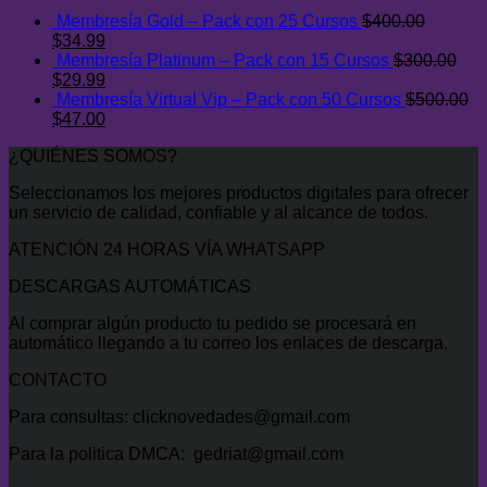
era:
es:
Membresía Gold – Pack con 25 Cursos
$
400.00
$29.00.
$8.00.
El
El
$
34.99
precio
precio
Membresía Platinum – Pack con 15 Cursos
$
300.00
original
El
actual
El
$
29.99
era:
precio
es:
precio
Membresía Virtual Vip – Pack con 50 Cursos
$
500.00
$400.00.
original
El
$34.99.
actual
El
$
47.00
era:
precio
es:
precio
¿QUIÉNES SOMOS?
$300.00.
original
$29.99.
actual
era:
es:
Seleccionamos los mejores productos digitales para ofrecer
$500.00.
$47.00.
un servicio de calidad, confiable y al alcance de todos.
ATENCIÓN 24 HORAS VÍA WHATSAPP
DESCARGAS AUTOMÁTICAS
Al comprar algún producto tu pedido se procesará en
automático llegando a tu correo los enlaces de descarga.
CONTACTO
Para consultas: clicknovedades@gmail.com
Para la politica DMCA: gedriat@gmail.com