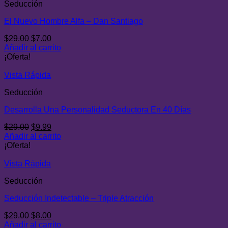
Seducción
El Nuevo Hombre Alfa – Dan Santiago
El
El
$
29.00
$
7.00
precio
precio
Añadir al carrito
original
actual
¡Oferta!
era:
es:
$29.00.
$7.00.
Vista Rápida
Seducción
Desarrolla Una Personalidad Seductora En 40 Días
El
El
$
29.00
$
9.99
precio
precio
Añadir al carrito
original
actual
¡Oferta!
era:
es:
$29.00.
$9.99.
Vista Rápida
Seducción
Seducción Indetectable – Triple Atracción
El
El
$
29.00
$
8.00
precio
precio
Añadir al carrito