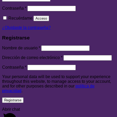
Contraseña
*
Recuérdame
Acceso
¿Olvidaste la contraseña?
Registrarse
Nombre de usuario
*
Dirección de correo electrónico
*
Contraseña
*
Your personal data will be used to support your experience
throughout this website, to manage access to your account,
and for other purposes described in our
política de
privacidad
.
Registrarse
Abrir chat