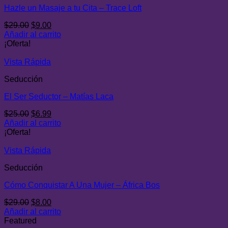
Hazle un Masaje a tu Cita – Trace Loft
El
El
$
29.00
$
9.00
precio
precio
Añadir al carrito
original
actual
¡Oferta!
era:
es:
$29.00.
$9.00.
Vista Rápida
Seducción
El Ser Seductor – Matías Laca
El
El
$
25.00
$
6.99
precio
precio
Añadir al carrito
original
actual
¡Oferta!
era:
es:
$25.00.
$6.99.
Vista Rápida
Seducción
Cómo Conquistar A Una Mujer – África Bos
El
El
$
29.00
$
8.00
precio
precio
Añadir al carrito
original
actual
Featured