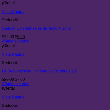
original
actual
¡Oferta!
era:
es:
$29.00.
$8.00.
Vista Rápida
Seducción
Seducir Con Mensajes de Texto + Bono
El
El
$
25.00
$
5.00
precio
precio
Añadir al carrito
original
actual
¡Oferta!
era:
es:
$25.00.
$5.00.
Vista Rápida
Seducción
La Secuencia del Hombre de Octubre 1 y 2
El
El
$
29.00
$
7.00
precio
precio
Añadir al carrito
original
actual
¡Oferta!
era:
es:
$29.00.
$7.00.
Vista Rápida
Seducción