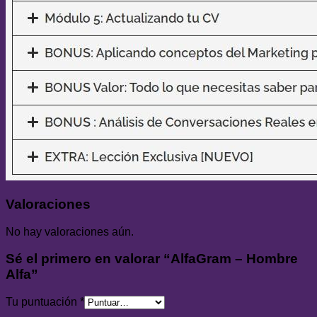
Valoraciones
No hay valoraciones aún.
Sé el primero en valorar “AlfaGram – Hombre
Alfa”
Tu puntuación
*