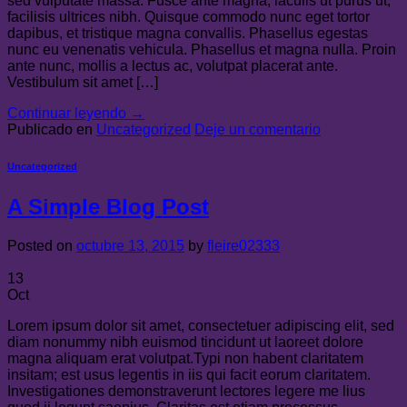
sed vulputate massa. Fusce ante magna, iaculis ut purus ut,
facilisis ultrices nibh. Quisque commodo nunc eget tortor
dapibus, et tristique magna convallis. Phasellus egestas
nunc eu venenatis vehicula. Phasellus et magna nulla. Proin
ante nunc, mollis a lectus ac, volutpat placerat ante.
Vestibulum sit amet […]
Continuar leyendo
→
Publicado en
Uncategorized
Deje un comentario
Uncategorized
A Simple Blog Post
Posted on
octubre 13, 2015
by
fleire02333
13
Oct
Lorem ipsum dolor sit amet, consectetuer adipiscing elit, sed
diam nonummy nibh euismod tincidunt ut laoreet dolore
magna aliquam erat volutpat.Typi non habent claritatem
insitam; est usus legentis in iis qui facit eorum claritatem.
Investigationes demonstraverunt lectores legere me lius