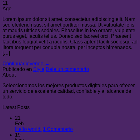
11
Ago
Lorem ipsum dolor sit amet, consectetur adipiscing elit. Nam
sed eleifend risus, sit amet porttitor massa. Ut vulputate felis
at mauris ultrices sodales. Phasellus in leo ornare, vulputate
purus eget, iaculis tellus. Donec sed laoreet orci. Praesent
faucibus feugiat velit a iaculis. Class aptent taciti sociosqu ad
litora torquent per conubia nostra, per inceptos himenaeos.
[…]
Continuar leyendo
→
Publicado en
Style
Deje un comentario
About
Seleccionamos los mejores productos digitales para ofrecer
un servicio de excelente calidad, confiable y al alcance de
todo.
Latest Posts
21
Feb
Hello world!
1
Comentario
19