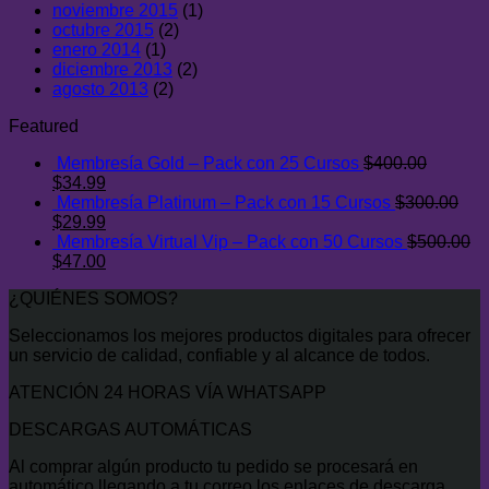
noviembre 2015
(1)
octubre 2015
(2)
enero 2014
(1)
diciembre 2013
(2)
agosto 2013
(2)
Featured
Membresía Gold – Pack con 25 Cursos
$
400.00
El
El
$
34.99
precio
precio
Membresía Platinum – Pack con 15 Cursos
$
300.00
original
El
actual
El
$
29.99
era:
precio
es:
precio
Membresía Virtual Vip – Pack con 50 Cursos
$
500.00
$400.00.
original
El
$34.99.
actual
El
$
47.00
era:
precio
es:
precio
¿QUIÉNES SOMOS?
$300.00.
original
$29.99.
actual
era:
es:
Seleccionamos los mejores productos digitales para ofrecer
$500.00.
$47.00.
un servicio de calidad, confiable y al alcance de todos.
ATENCIÓN 24 HORAS VÍA WHATSAPP
DESCARGAS AUTOMÁTICAS
Al comprar algún producto tu pedido se procesará en
automático llegando a tu correo los enlaces de descarga.