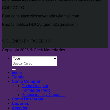
CONTACTO
Para consultas: clicknovedades@gmail.com
Para la politica DMCA: gedriat@gmail.com
SÍGUENOS EN FACEBOOK
Copyright 2026 ©
Click Novedades
Buscar
por:
Inicio
Tienda
Como Comprar
Como Comprar
Formas de Pago
Promociones y Cupones
Como Descargar
Cupones
Acceder