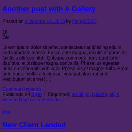
Another post with A Gallery
Posted on
diciembre 16, 2013
by
fleire02333
16
Dic
Lorem ipsum dolor sit amet, consectetur adipiscing elit. In
sed vulputate massa. Fusce ante magna, iaculis ut purus ut,
facilisis ultrices nibh. Quisque commodo nunc eget tortor
dapibus, et tristique magna convallis. Phasellus egestas
nunc eu venenatis vehicula. Phasellus et magna nulla. Proin
ante nunc, mollis a lectus ac, volutpat placerat ante.
Vestibulum sit amet […]
Continuar leyendo
→
Publicado en
Style
|
Etiquetado
brooklyn
,
fashion
,
style
,
women
Deje un comentario
Style
New Client Landed