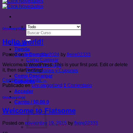
Uncategorized
Buscar
por:
Hello world!
Inicio
Tienda
Posted on
febrero 21, 2024
by
fleire02333
Como Comprar
Como Comprar
Welcome to WordPress. This is your first post. Edit or delete
Formas de Pago
it, then start writing!
Promociones y Cupones
Como Descargar
Continuar leyendo
→
Cupones
Publicado en
Uncategorized
1
Comentario
Acceder
Uncategorized
Carrito /
$
0.00
0
Welcome to Flatsome
Posted on
noviembre 19, 2015
by
fleire02333