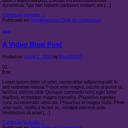
quod ii legunt saepius. Claritas est etiam processus
dynamicus Typi non habent claritatem insitam; est […]
Continuar leyendo
→
Publicado en
Uncategorized
Deje un comentario
Style
A Video Blog Post
Posted on
enero 1, 2014
by
fleire02333
01
Ene
Lorem ipsum dolor sit amet, consectetur adipiscing elit. In
sed vulputate massa. Fusce ante magna, iaculis ut purus ut,
facilisis ultrices nibh. Quisque commodo nunc eget tortor
dapibus, et tristique magna convallis. Phasellus egestas
nunc eu venenatis vehicula. Phasellus et magna nulla. Proin
ante nunc, mollis a lectus ac, volutpat placerat ante.
Vestibulum sit amet […]
Continuar leyendo
→
Publicado en
Style
Deje un comentario