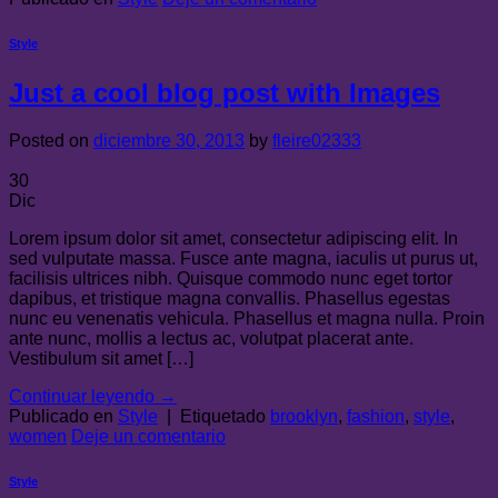
Style
Just a cool blog post with Images
Posted on
diciembre 30, 2013
by
fleire02333
30
Dic
Lorem ipsum dolor sit amet, consectetur adipiscing elit. In
sed vulputate massa. Fusce ante magna, iaculis ut purus ut,
facilisis ultrices nibh. Quisque commodo nunc eget tortor
dapibus, et tristique magna convallis. Phasellus egestas
nunc eu venenatis vehicula. Phasellus et magna nulla. Proin
ante nunc, mollis a lectus ac, volutpat placerat ante.
Vestibulum sit amet […]
Continuar leyendo
→
Publicado en
Style
|
Etiquetado
brooklyn
,
fashion
,
style
,
women
Deje un comentario
Style