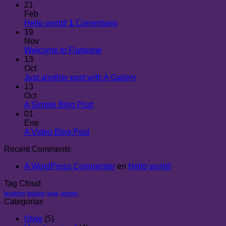
21
Feb
Hello world!
1
Comentario
19
Nov
Welcome to Flatsome
13
Oct
Just another post with A Gallery
13
Oct
A Simple Blog Post
01
Ene
A Video Blog Post
Recent Comments
A WordPress Commenter
en
Hello world!
Tag Cloud
brooklyn
fashion
style
women
Categorías
Style
(5)