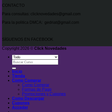
CONTACTO
Para consultas: clicknovedades@gmail.com
Para la politica DMCA: gedriat@gmail.com
SÍGUENOS EN FACEBOOK
Copyright 2026 ©
Click Novedades
Buscar
por:
Inicio
Tienda
Como Comprar
Como Comprar
Formas de Pago
Promociones y Cupones
Como Descargar
Cupones
Acceder