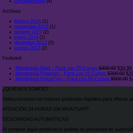
Uncategorized
(4)
Archivos
febrero 2024
(1)
noviembre 2015
(1)
octubre 2015
(2)
enero 2014
(1)
diciembre 2013
(2)
agosto 2013
(2)
Featured
El
Membresía Gold – Pack con 25 Cursos
$
400.00
$
34.99
precio
El
Membresía Platinum – Pack con 15 Cursos
$
300.00
$
2
original
pre
E
Membresía Virtual Vip – Pack con 50 Cursos
$
500.00
$
era:
ori
p
¿QUIÉNES SOMOS?
$400.0
era
or
$30
er
Seleccionamos los mejores productos digitales para ofrecer un 
$
ATENCIÓN 24 HORAS VÍA WHATSAPP
DESCARGAS AUTOMÁTICAS
Al comprar algún producto tu pedido se procesará en automáti