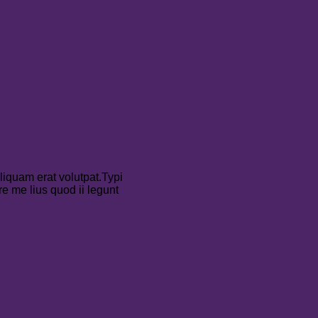
liquam erat volutpat.Typi
re me lius quod ii legunt