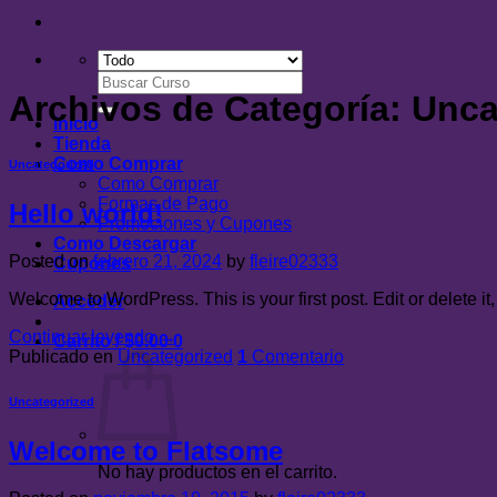
Buscar
Archivos de Categoría:
Unca
por:
Inicio
Tienda
Como Comprar
Uncategorized
Como Comprar
Formas de Pago
Hello world!
Promociones y Cupones
Como Descargar
Posted on
febrero 21, 2024
by
fleire02333
Cupones
Welcome to WordPress. This is your first post. Edit or delete it, 
Acceder
Continuar leyendo
→
Carrito /
$
0.00
0
Publicado en
Uncategorized
1
Comentario
Uncategorized
Welcome to Flatsome
No hay productos en el carrito.