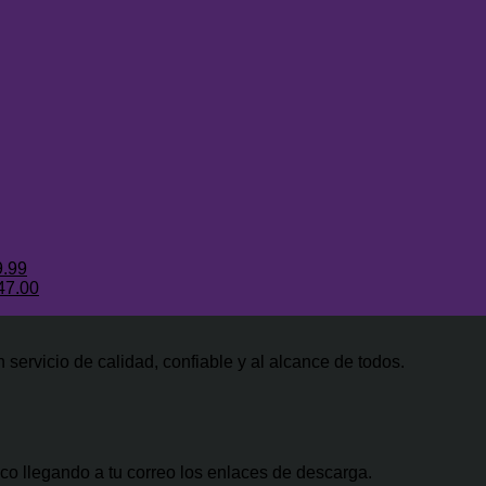
El
precio
El
9.99
cio
l
actual
precio
El
47.00
ginal
recio
es:
actual
precio
0.
:
iginal
$34.99.
es:
actual
0.00.
a:
$29.99.
es:
servicio de calidad, confiable y al alcance de todos.
500.00.
$47.00.
co llegando a tu correo los enlaces de descarga.