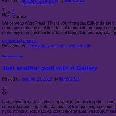
Posted on
noviembre 19, 2015
by
fleire02333
Volver a la tienda
19
0
Nov
Carrito
Welcome to WordPress. This is your first post. Edit or delete it
nonummy nibh euismod tincidunt ut laoreet dolore magna aliqua
nonummy nibh euismod tincidunt ut laoreet dolore magna ali
Continuar leyendo
→
Publicado en
Uncategorized
Deje un comentario
Uncategorized
Just another post with A Gallery
Posted on
octubre 13, 2015
by
fleire02333
13
Oct
Lorem ipsum dolor sit amet, consectetur adipiscing elit. In sed 
commodo nunc eget tortor dapibus, et tristique magna convalli
nunc, mollis a lectus ac, volutpat placerat ante. Vestibulum sit