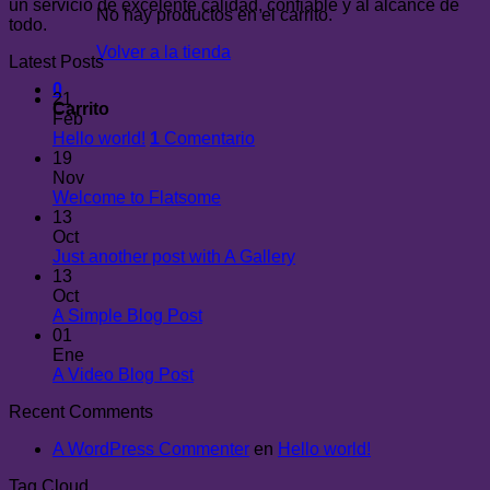
un servicio de excelente calidad, confiable y al alcance de
No hay productos en el carrito.
todo.
Volver a la tienda
Latest Posts
0
21
Carrito
Feb
Hello world!
1
Comentario
19
Nov
Welcome to Flatsome
13
Oct
Just another post with A Gallery
13
Oct
A Simple Blog Post
01
Ene
A Video Blog Post
Recent Comments
A WordPress Commenter
en
Hello world!
Tag Cloud