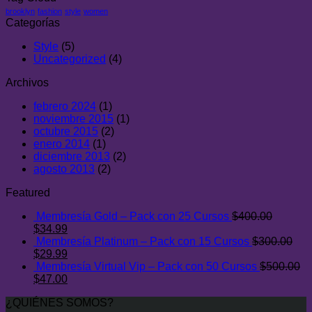
brooklyn
fashion
style
women
Categorías
Style
(5)
Uncategorized
(4)
Archivos
febrero 2024
(1)
noviembre 2015
(1)
octubre 2015
(2)
enero 2014
(1)
diciembre 2013
(2)
agosto 2013
(2)
Featured
Membresía Gold – Pack con 25 Cursos
$
400.00
El
El
$
34.99
precio
precio
Membresía Platinum – Pack con 15 Cursos
$
300.00
original
El
actual
El
$
29.99
era:
precio
es:
precio
Membresía Virtual Vip – Pack con 50 Cursos
$
500.00
$400.00.
original
El
$34.99.
actual
El
$
47.00
era:
precio
es:
precio
¿QUIÉNES SOMOS?
$300.00.
original
$29.99.
actual