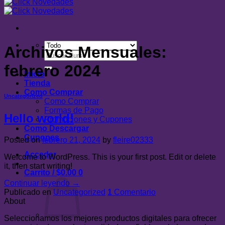
Archivos Mensuales:
Buscar
por:
febrero 2024
Inicio
Tienda
Como Comprar
Uncategorized
Como Comprar
Formas de Pago
Hello world!
Promociones y Cupones
Como Descargar
Cupones
Posted on
febrero 21, 2024
by
fleire02333
Acceder
Welcome to WordPress. This is your first post. Edit or delete
it, then start writing!
Carrito /
$
0.00
0
Continuar leyendo
→
Publicado en
Uncategorized
1
Comentario
About
Seleccionamos los mejores productos digitales para ofrecer