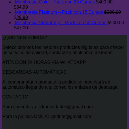
Membresía Gold – Pack con 25 Cursos
$
400.00
El
El
$
34.99
precio
precio
Membresía Platinum – Pack con 15 Cursos
$
300.00
original
El
actual
El
$
29.99
era:
precio
es:
precio
Membresía Virtual Vip – Pack con 50 Cursos
$
500.00
$400.00.
original
El
$34.99.
actual
El
$
47.00
era:
precio
es:
precio
¿QUIÉNES SOMOS?
$300.00.
original
$29.99.
actual
era:
es:
Seleccionamos los mejores productos digitales para ofrecer
$500.00.
$47.00.
un servicio de calidad, confiable y al alcance de todos.
ATENCIÓN 24 HORAS VÍA WHATSAPP
DESCARGAS AUTOMÁTICAS
Al comprar algún producto tu pedido se procesará en
automático llegando a tu correo los enlaces de descarga.
CONTACTO
Para consultas: clicknovedades@gmail.com
Para la politica DMCA: gedriat@gmail.com