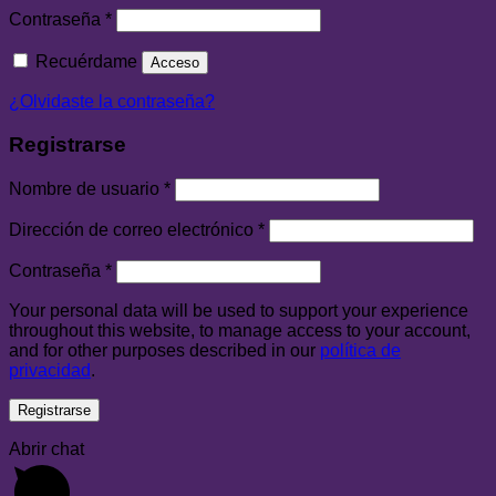
Contraseña
*
Recuérdame
Acceso
¿Olvidaste la contraseña?
Registrarse
Nombre de usuario
*
Dirección de correo electrónico
*
Contraseña
*
Your personal data will be used to support your experience
throughout this website, to manage access to your account,
and for other purposes described in our
política de
privacidad
.
Registrarse
Abrir chat