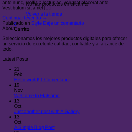
ante nunc, mollis a lectus ac, volutpat placerat ante.
No hay productos en el carrito.
Vestibulum sit amet […]
Volver a la tienda
Continuar leyendo
→
Publicado en
Style
Deje un comentario
0
About
Carrito
Seleccionamos los mejores productos digitales para ofrecer
un servicio de excelente calidad, confiable y al alcance de
todo.
Latest Posts
21
Feb
Hello world!
1
Comentario
19
Nov
Welcome to Flatsome
13
Oct
Just another post with A Gallery
13
Oct
A Simple Blog Post