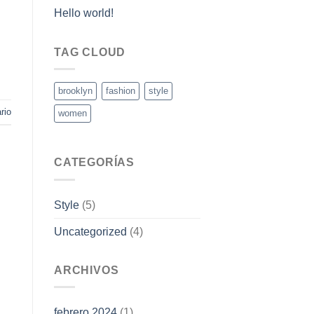
Hello world!
TAG CLOUD
brooklyn
fashion
style
rio
women
CATEGORÍAS
Style
(5)
Uncategorized
(4)
ARCHIVOS
febrero 2024
(1)