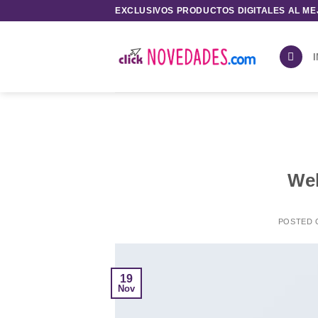
Saltar
EXCLUSIVOS PRODUCTOS DIGITALES AL ME
al
contenido
I
Wel
POSTED
19
Nov