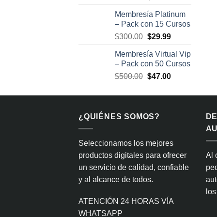
precio
precio
Membresía Platinum
original
actual
– Pack con 15 Cursos
era:
es:
El
El
$
300.00
$
29.99
$400.00.
$34.99.
precio
precio
Membresía Virtual Vip
original
actual
– Pack con 50 Cursos
era:
es:
El
El
$
500.00
$
47.00
$300.00.
$29.99.
precio
precio
original
actual
era:
es:
¿QUIÉNES SOMOS?
$500.00.
$47.00.
D
AU
Seleccionamos los mejores
productos digitales para ofrecer
Al 
un servicio de calidad, confiable
ped
y al alcance de todos.
aut
los
ATENCIÓN 24 HORAS VÍA
WHATSAPP