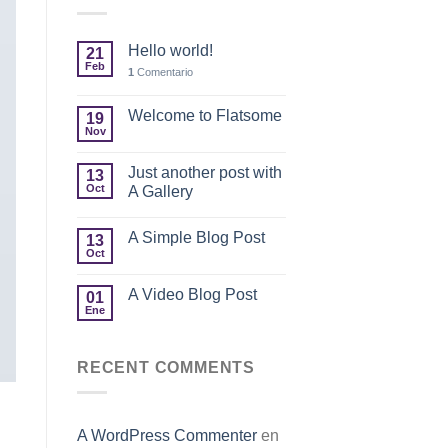
Hello world!
21
Feb
1
Comentario
Welcome to Flatsome
19
Nov
Just another post with
13
Oct
A Gallery
A Simple Blog Post
13
Oct
A Video Blog Post
01
Ene
RECENT COMMENTS
A WordPress Commenter
en