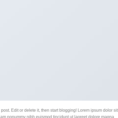
ost. Edit or delete it, then start blogging! Lorem ipsum dolor sit
 diam nonummy nibh euismod tincidunt ut laoreet dolore magna