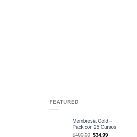
FEATURED
Membresía Gold –
Pack con 25 Cursos
El
El
$
400.00
$
34.99