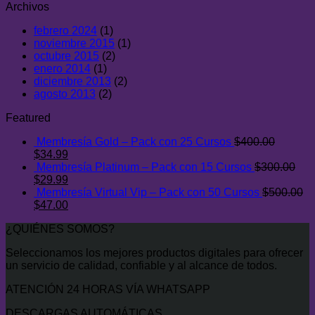
Archivos
febrero 2024
(1)
noviembre 2015
(1)
octubre 2015
(2)
enero 2014
(1)
diciembre 2013
(2)
agosto 2013
(2)
Featured
Membresía Gold – Pack con 25 Cursos
$
400.00
El
El
$
34.99
precio
precio
Membresía Platinum – Pack con 15 Cursos
$
300.00
original
El
actual
El
$
29.99
era:
precio
es:
precio
Membresía Virtual Vip – Pack con 50 Cursos
$
500.00
$400.00.
original
El
$34.99.
actual
El
$
47.00
era:
precio
es:
precio
¿QUIÉNES SOMOS?
$300.00.
original
$29.99.
actual
era:
es:
Seleccionamos los mejores productos digitales para ofrecer
$500.00.
$47.00.
un servicio de calidad, confiable y al alcance de todos.
ATENCIÓN 24 HORAS VÍA WHATSAPP
DESCARGAS AUTOMÁTICAS