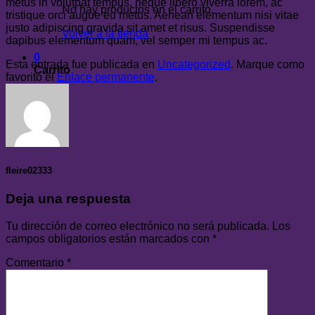
metus in volutpat tempus, neque libero viverra lorem, ac
No hay productos en el carrito.
tristique orci augue eu metus. Aenean elementum nisi vitae
justo adipiscing gravida sit amet et risus. Suspendisse
Volver a la tienda
dapibus elementum quam, vel semper mi tempus ac.
0
Esta entrada fue publicada en
Uncategorized
. Marque como
Carrito
favorito el
Enlace permanente
.
fleire02333
Deja una respuesta
Tu dirección de correo electrónico no será publicada.
Los
campos obligatorios están marcados con
*
Comentario
*