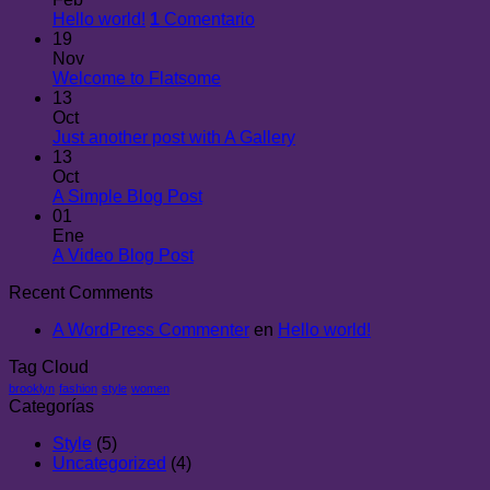
Hello world!
1
Comentario
19
Nov
Welcome to Flatsome
13
Oct
Just another post with A Gallery
13
Oct
A Simple Blog Post
01
Ene
A Video Blog Post
Recent Comments
A WordPress Commenter
en
Hello world!
Tag Cloud
brooklyn
fashion
style
women
Categorías
Style
(5)
Uncategorized
(4)