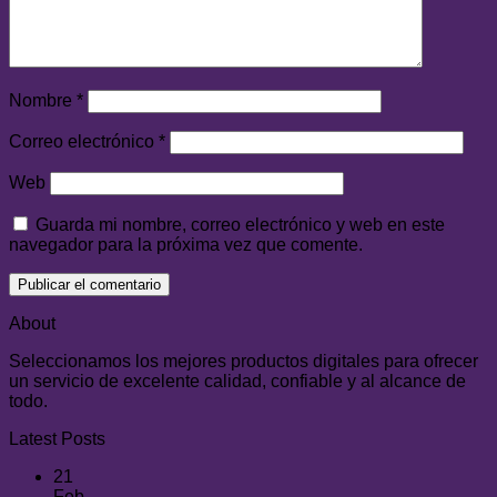
Nombre
*
Correo electrónico
*
Web
Guarda mi nombre, correo electrónico y web en este
navegador para la próxima vez que comente.
About
Seleccionamos los mejores productos digitales para ofrecer
un servicio de excelente calidad, confiable y al alcance de
todo.
Latest Posts
21
Feb