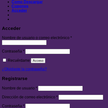
Como Descargar
Cupones
Acceder
Acceder
Nombre de usuario o correo electrónico
*
Contraseña
*
Recuérdame
Acceso
¿Olvidaste la contraseña?
Registrarse
Nombre de usuario
*
Dirección de correo electrónico
*
Contraseña
*