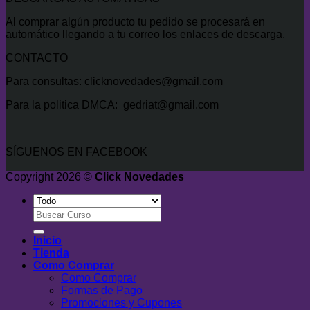
Al comprar algún producto tu pedido se procesará en
automático llegando a tu correo los enlaces de descarga.
CONTACTO
Para consultas: clicknovedades@gmail.com
Para la politica DMCA: gedriat@gmail.com
SÍGUENOS EN FACEBOOK
Copyright 2026 ©
Click Novedades
Buscar
por:
Inicio
Tienda
Como Comprar
Como Comprar
Formas de Pago
Promociones y Cupones