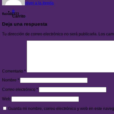
Volver a la tienda
0
fleire02333
Carrito
Deja una respuesta
Tu dirección de correo electrónico no será publicada.
Los cam
Comentario
*
Nombre
*
Correo electrónico
*
Web
Guarda mi nombre, correo electrónico y web en este nave