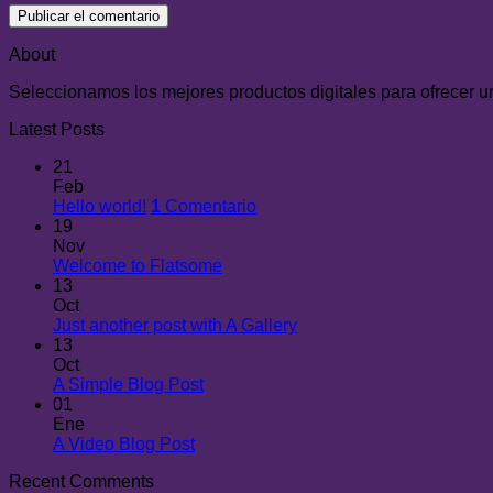
About
Seleccionamos los mejores productos digitales para ofrecer un 
Latest Posts
21
Feb
Hello world!
1
Comentario
19
Nov
Welcome to Flatsome
13
Oct
Just another post with A Gallery
13
Oct
A Simple Blog Post
01
Ene
A Video Blog Post
Recent Comments