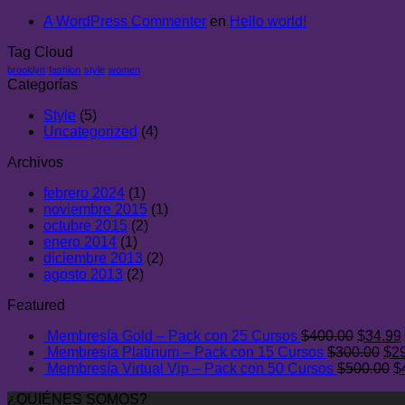
A WordPress Commenter
en
Hello world!
Tag Cloud
brooklyn
fashion
style
women
Categorías
Style
(5)
Uncategorized
(4)
Archivos
febrero 2024
(1)
noviembre 2015
(1)
octubre 2015
(2)
enero 2014
(1)
diciembre 2013
(2)
agosto 2013
(2)
Featured
El
Membresía Gold – Pack con 25 Cursos
$
400.00
$
34.99
precio
El
Membresía Platinum – Pack con 15 Cursos
$
300.00
$
2
original
pre
E
Membresía Virtual Vip – Pack con 50 Cursos
$
500.00
$
era:
ori
p
¿QUIÉNES SOMOS?
$400.0
era
or