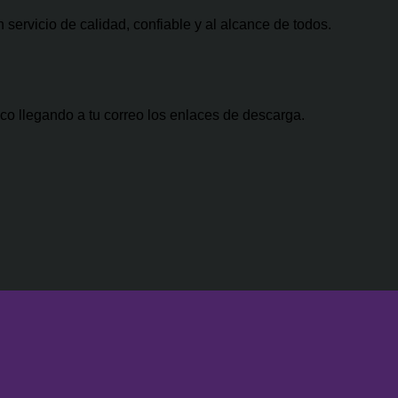
0.00.
a:
$29.99.
es:
servicio de calidad, confiable y al alcance de todos.
500.00.
$47.00.
co llegando a tu correo los enlaces de descarga.