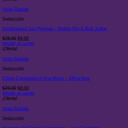
era:
es:
$25.00.
$5.00.
Vista Rápida
Seducción
Desbloquea Sus Piernas – Bobby Rio & Rob Judge
El
El
$
28.00
$
9.00
precio
precio
Añadir al carrito
original
actual
¡Oferta!
era:
es:
$28.00.
$9.00.
Vista Rápida
Seducción
Cómo Conquistar A Una Mujer – África Bos
El
El
$
29.00
$
8.00
precio
precio
Añadir al carrito
original
actual
¡Oferta!
era:
es:
$29.00.
$8.00.
Vista Rápida
Seducción