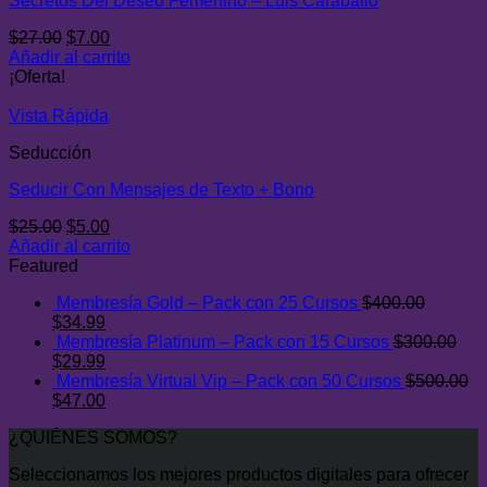
Secretos Del Deseo Femenino – Luis Caraballo
El
El
$
27.00
$
7.00
precio
precio
Añadir al carrito
original
actual
¡Oferta!
era:
es:
$27.00.
$7.00.
Vista Rápida
Seducción
Seducir Con Mensajes de Texto + Bono
El
El
$
25.00
$
5.00
precio
precio
Añadir al carrito
original
actual
Featured
era:
es:
Membresía Gold – Pack con 25 Cursos
$
400.00
$25.00.
$5.00.
El
El
$
34.99
precio
precio
Membresía Platinum – Pack con 15 Cursos
$
300.00
original
El
actual
El
$
29.99
era:
precio
es:
precio
Membresía Virtual Vip – Pack con 50 Cursos
$
500.00
$400.00.
original
El
$34.99.
actual
El
$
47.00
era:
precio
es:
precio
¿QUIÉNES SOMOS?
$300.00.
original
$29.99.
actual
era:
es:
Seleccionamos los mejores productos digitales para ofrecer
$500.00.
$47.00.