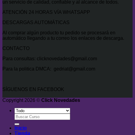
un servicio de calidad, confiable y al alcance de todos.
ATENCIÓN 24 HORAS VÍA WHATSAPP
DESCARGAS AUTOMÁTICAS
Al comprar algún producto tu pedido se procesará en
automático llegando a tu correo los enlaces de descarga.
CONTACTO
Para consultas: clicknovedades@gmail.com
Para la politica DMCA: gedriat@gmail.com
SÍGUENOS EN FACEBOOK
Copyright 2026 ©
Click Novedades
Buscar
por:
Inicio
Tienda