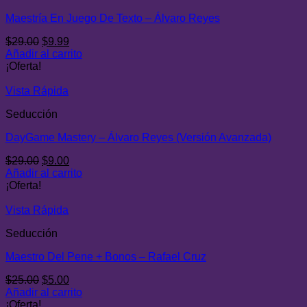
Maestría En Juego De Texto – Álvaro Reyes
El
El
$
29.00
$
9.99
precio
precio
Añadir al carrito
original
actual
¡Oferta!
era:
es:
$29.00.
$9.99.
Vista Rápida
Seducción
DayGame Mastery – Álvaro Reyes (Versión Avanzada)
El
El
$
29.00
$
9.00
precio
precio
Añadir al carrito
original
actual
¡Oferta!
era:
es:
$29.00.
$9.00.
Vista Rápida
Seducción
Maestro Del Pene + Bonos – Rafael Cruz
El
El
$
25.00
$
5.00
precio
precio
Añadir al carrito
original
actual
¡Oferta!