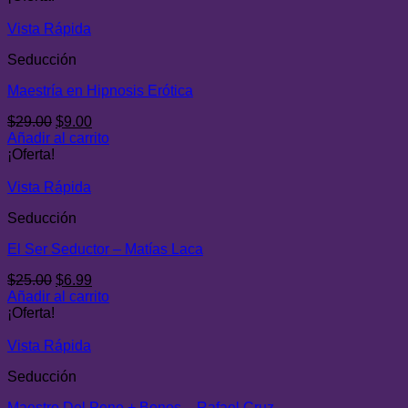
Vista Rápida
Seducción
Maestría en Hipnosis Erótica
El
El
$
29.00
$
9.00
precio
precio
Añadir al carrito
original
actual
¡Oferta!
era:
es:
$29.00.
$9.00.
Vista Rápida
Seducción
El Ser Seductor – Matías Laca
El
El
$
25.00
$
6.99
precio
precio
Añadir al carrito
original
actual
¡Oferta!
era:
es:
$25.00.
$6.99.
Vista Rápida
Seducción
Maestro Del Pene + Bonos – Rafael Cruz