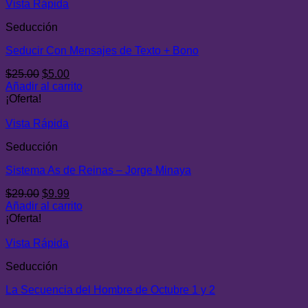
$29.00.
$8.00.
Vista Rápida
Seducción
Seducir Con Mensajes de Texto + Bono
El
El
$
25.00
$
5.00
precio
precio
Añadir al carrito
original
actual
¡Oferta!
era:
es:
$25.00.
$5.00.
Vista Rápida
Seducción
Sistema As de Reinas – Jorge Minaya
El
El
$
29.00
$
9.99
precio
precio
Añadir al carrito
original
actual
¡Oferta!
era:
es:
$29.00.
$9.99.
Vista Rápida
Seducción
La Secuencia del Hombre de Octubre 1 y 2