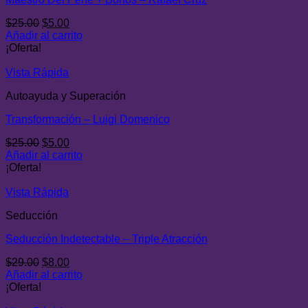
El
El
$
25.00
$
5.00
precio
precio
Añadir al carrito
original
actual
¡Oferta!
era:
es:
$25.00.
$5.00.
Vista Rápida
Autoayuda y Superación
Transformación – Luigi Domenico
El
El
$
25.00
$
5.00
precio
precio
Añadir al carrito
original
actual
¡Oferta!
era:
es:
$25.00.
$5.00.
Vista Rápida
Seducción
Seducción Indetectable – Triple Atracción
El
El
$
29.00
$
8.00
precio
precio
Añadir al carrito
original
actual
¡Oferta!
era:
es: