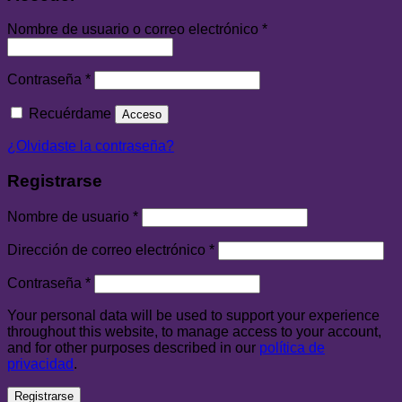
Nombre de usuario o correo electrónico
*
Contraseña
*
Recuérdame
Acceso
¿Olvidaste la contraseña?
Registrarse
Nombre de usuario
*
Dirección de correo electrónico
*
Contraseña
*
Your personal data will be used to support your experience
throughout this website, to manage access to your account,
and for other purposes described in our
política de
privacidad
.
Registrarse