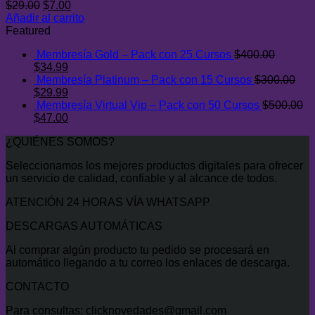
El
El
$
29.00
$
7.00
precio
precio
Añadir al carrito
original
actual
Featured
era:
es:
Membresía Gold – Pack con 25 Cursos
$
400.00
$29.00.
$7.00.
El
El
$
34.99
precio
precio
Membresía Platinum – Pack con 15 Cursos
$
300.00
original
El
actual
El
$
29.99
era:
precio
es:
precio
Membresía Virtual Vip – Pack con 50 Cursos
$
500.00
$400.00.
original
El
$34.99.
actual
El
$
47.00
era:
precio
es:
precio
¿QUIÉNES SOMOS?
$300.00.
original
$29.99.
actual
era:
es:
Seleccionamos los mejores productos digitales para ofrecer
$500.00.
$47.00.
un servicio de calidad, confiable y al alcance de todos.
ATENCIÓN 24 HORAS VÍA WHATSAPP
DESCARGAS AUTOMÁTICAS
Al comprar algún producto tu pedido se procesará en
automático llegando a tu correo los enlaces de descarga.
CONTACTO
Para consultas: clicknovedades@gmail.com