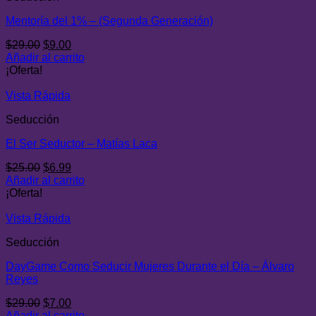
Mentoría del 1% – (Segunda Generación)
El
El
$
29.00
$
9.00
precio
precio
Añadir al carrito
original
actual
¡Oferta!
era:
es:
$29.00.
$9.00.
Vista Rápida
Seducción
El Ser Seductor – Matías Laca
El
El
$
25.00
$
6.99
precio
precio
Añadir al carrito
original
actual
¡Oferta!
era:
es:
$25.00.
$6.99.
Vista Rápida
Seducción
DayGame Como Seducir Mujeres Durante el Día – Álvaro
Reyes
El
El
$
29.00
$
7.00
precio
precio
Añadir al carrito