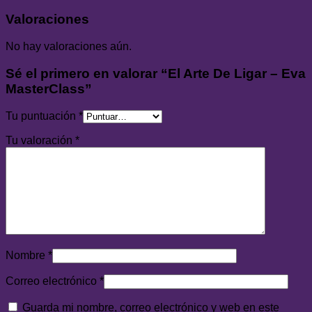
Valoraciones
No hay valoraciones aún.
Sé el primero en valorar “El Arte De Ligar – Eva
MasterClass”
Tu puntuación
*
Tu valoración
*
Nombre
*
Correo electrónico
*
Guarda mi nombre, correo electrónico y web en este