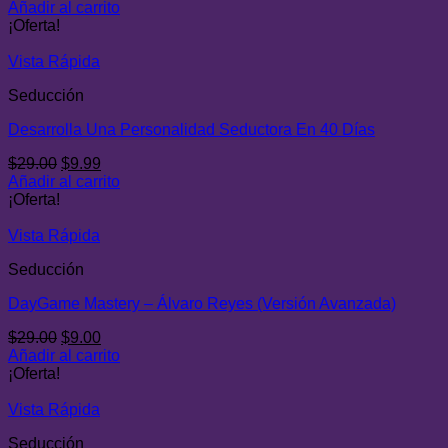
precio
precio
Añadir al carrito
original
actual
¡Oferta!
era:
es:
$29.00.
$7.00.
Vista Rápida
Seducción
Desarrolla Una Personalidad Seductora En 40 Días
El
El
$
29.00
$
9.99
precio
precio
Añadir al carrito
original
actual
¡Oferta!
era:
es:
$29.00.
$9.99.
Vista Rápida
Seducción
DayGame Mastery – Álvaro Reyes (Versión Avanzada)
El
El
$
29.00
$
9.00
precio
precio
Añadir al carrito
original
actual
¡Oferta!
era:
es:
$29.00.
$9.00.
Vista Rápida
Seducción