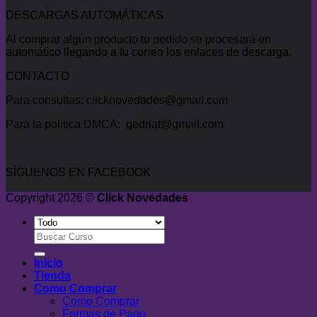
DESCARGAS AUTOMÁTICAS
Al comprar algún producto tu pedido se procesará en
automático llegando a tu correo los enlaces de descarga.
CONTACTO
Para consultas: clicknovedades@gmail.com
Para la politica DMCA: gedriat@gmail.com
SÍGUENOS EN FACEBOOK
Copyright 2026 ©
Click Novedades
Buscar
por:
Inicio
Tienda
Como Comprar
Como Comprar
Formas de Pago