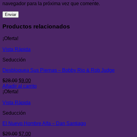
navegador para la próxima vez que comente.
Productos relacionados
¡Oferta!
Vista Rápida
Seducción
Desbloquea Sus Piernas – Bobby Rio & Rob Judge
El
El
$
28.00
$
9.00
precio
precio
Añadir al carrito
original
actual
¡Oferta!
era:
es:
$28.00.
$9.00.
Vista Rápida
Seducción
El Nuevo Hombre Alfa – Dan Santiago
El
El
$
29.00
$
7.00