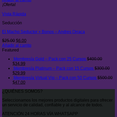
original
actual
¡Oferta!
era:
es:
$29.00.
$7.00.
Vista Rápida
Seducción
El Macho Seductor + Bonos – Andres Orraca
El
El
$
25.00
$
6.00
precio
precio
Añadir al carrito
original
actual
Featured
era:
es:
Membresía Gold – Pack con 25 Cursos
$
400.00
$25.00.
$6.00.
El
El
$
34.99
precio
precio
Membresía Platinum – Pack con 15 Cursos
$
300.00
original
El
actual
El
$
29.99
era:
precio
es:
precio
Membresía Virtual Vip – Pack con 50 Cursos
$
500.00
$400.00.
original
El
$34.99.
actual
El
$
47.00
era:
precio
es:
precio
¿QUIÉNES SOMOS?
$300.00.
original
$29.99.
actual
era:
es:
Seleccionamos los mejores productos digitales para ofrecer
$500.00.
$47.00.
un servicio de calidad, confiable y al alcance de todos.
ATENCIÓN 24 HORAS VÍA WHATSAPP