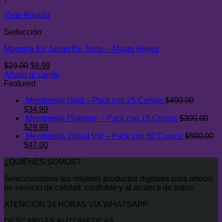
era:
es:
$29.00.
$7.00.
Vista Rápida
Seducción
Maestría En Juego De Texto – Álvaro Reyes
El
El
$
29.00
$
9.99
precio
precio
Añadir al carrito
original
actual
Featured
era:
es:
Membresía Gold – Pack con 25 Cursos
$
400.00
$29.00.
$9.99.
El
El
$
34.99
precio
precio
Membresía Platinum – Pack con 15 Cursos
$
300.00
original
El
actual
El
$
29.99
era:
precio
es:
precio
Membresía Virtual Vip – Pack con 50 Cursos
$
500.00
$400.00.
original
El
$34.99.
actual
El
$
47.00
era:
precio
es:
precio
¿QUIÉNES SOMOS?
$300.00.
original
$29.99.
actual
era:
es:
Seleccionamos los mejores productos digitales para ofrecer
$500.00.
$47.00.
un servicio de calidad, confiable y al alcance de todos.
ATENCIÓN 24 HORAS VÍA WHATSAPP
DESCARGAS AUTOMÁTICAS