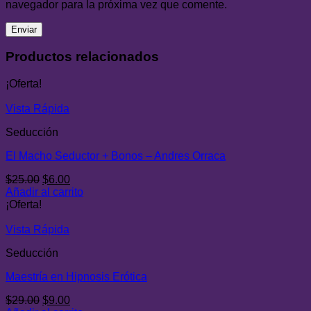
navegador para la próxima vez que comente.
Productos relacionados
¡Oferta!
Vista Rápida
Seducción
El Macho Seductor + Bonos – Andres Orraca
El
El
$
25.00
$
6.00
precio
precio
Añadir al carrito
original
actual
¡Oferta!
era:
es:
$25.00.
$6.00.
Vista Rápida
Seducción
Maestría en Hipnosis Erótica
El
El
$
29.00
$
9.00