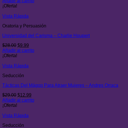
precio
precio
Añadir al carrito
original
actual
¡Oferta!
era:
es:
$29.00.
$9.00.
Vista Rápida
Oratoria y Persuasión
Universidad del Carisma – Charlie Houpert
El
El
$
28.00
$
9.99
precio
precio
Añadir al carrito
original
actual
¡Oferta!
era:
es:
$28.00.
$9.99.
Vista Rápida
Seducción
Tácticas Del Mágoo Para Atraer Mujeres – Andres Orraca
El
El
$
29.00
$
12.99
precio
precio
Añadir al carrito
original
actual
¡Oferta!
era:
es:
$29.00.
$12.99.
Vista Rápida
Seducción