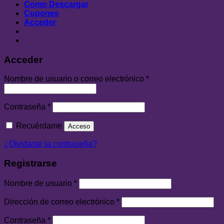
Como Descargar
Cupones
Acceder
Acceder
Nombre de usuario o correo electrónico
*
Contraseña
*
Recuérdame
Acceso
¿Olvidaste la contraseña?
Registrarse
Nombre de usuario
*
Dirección de correo electrónico
*
Contraseña
*