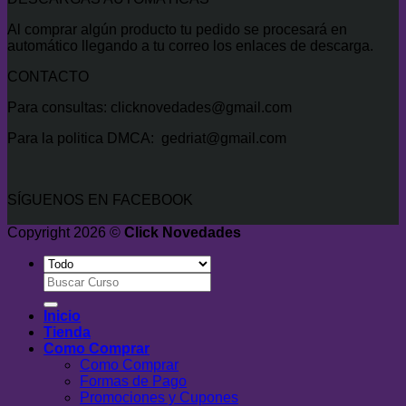
Al comprar algún producto tu pedido se procesará en
automático llegando a tu correo los enlaces de descarga.
CONTACTO
Para consultas: clicknovedades@gmail.com
Para la politica DMCA: gedriat@gmail.com
SÍGUENOS EN FACEBOOK
Copyright 2026 ©
Click Novedades
Buscar
por:
Inicio
Tienda
Como Comprar
Como Comprar
Formas de Pago
Promociones y Cupones