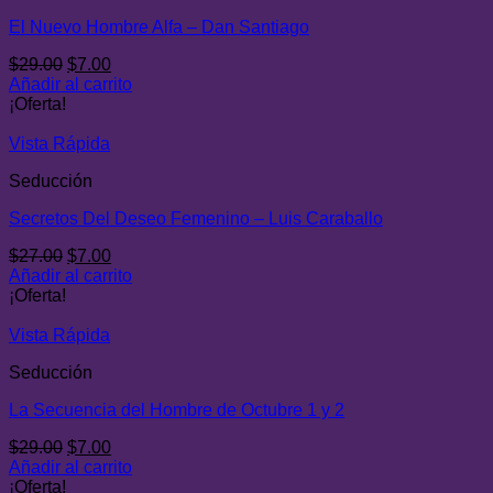
El Nuevo Hombre Alfa – Dan Santiago
El
El
$
29.00
$
7.00
precio
precio
Añadir al carrito
original
actual
¡Oferta!
era:
es:
$29.00.
$7.00.
Vista Rápida
Seducción
Secretos Del Deseo Femenino – Luis Caraballo
El
El
$
27.00
$
7.00
precio
precio
Añadir al carrito
original
actual
¡Oferta!
era:
es:
$27.00.
$7.00.
Vista Rápida
Seducción
La Secuencia del Hombre de Octubre 1 y 2
El
El
$
29.00
$
7.00
precio
precio
Añadir al carrito
original
actual
¡Oferta!