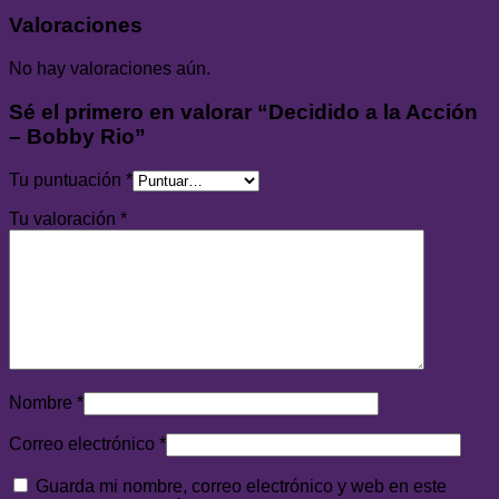
Valoraciones
No hay valoraciones aún.
Sé el primero en valorar “Decidido a la Acción
– Bobby Rio”
Tu puntuación
*
Tu valoración
*
Nombre
*
Correo electrónico
*
Guarda mi nombre, correo electrónico y web en este