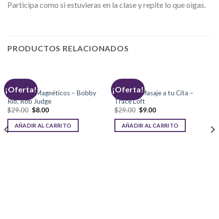
Participa como si estuvieras en la clase y repite lo que oigas.
PRODUCTOS RELACIONADOS
SEDUCCIÓN
SEDUCCIÓN
¡Oferta!
¡Oferta!
Mensajes Magnéticos – Bobby
Hazle un Masaje a tu Cita –
Rio, Rob Judge
Trace Loft
El
El
El
El
$
29.00
$
8.00
$
29.00
$
9.00
precio
precio
precio
precio
original
actual
original
actual
AÑADIR AL CARRITO
AÑADIR AL CARRITO
era:
es:
era:
es:
$29.00.
$8.00.
$29.00.
$9.00.