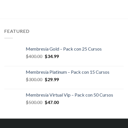
FEATURED
Membresía Gold – Pack con 25 Cursos
El
El
$
400.00
$
34.99
precio
precio
original
actual
Membresía Platinum – Pack con 15 Cursos
era:
es:
El
El
$
300.00
$
29.99
$400.00.
$34.99.
precio
precio
original
actual
Membresía Virtual Vip – Pack con 50 Cursos
era:
es:
El
El
$
500.00
$
47.00
$300.00.
$29.99.
precio
precio
original
actual
era:
es:
$500.00.
$47.00.