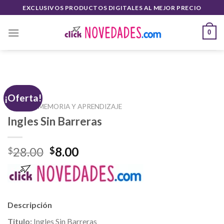
Saltar
EXCLUSIVOS PRODUCTOS DIGITALES AL MEJOR PRECIO
al
contenido
0
¡Oferta!
INICIO
/
MEMORIA Y APRENDIZAJE
Ingles Sin Barreras
El
El
28.00
8.00
$
$
precio
precio
original
actual
era:
es:
$28.00.
$8.00.
Descripción
Titulo:
Ingles Sin Barreras