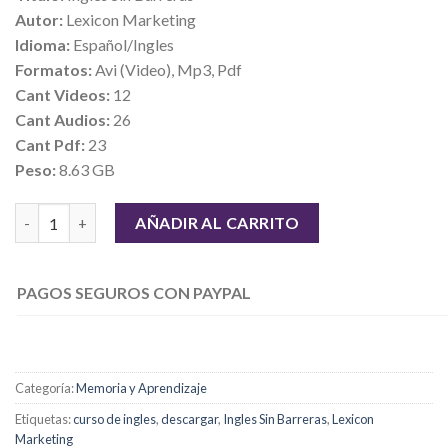
Autor:
Lexicon Marketing
Idioma:
Español/Ingles
Formatos:
Avi (Video), Mp3, Pdf
Cant Videos:
12
Cant Audios:
26
Cant Pdf:
23
Peso:
8.63 GB
Ingles Sin Barreras cantidad
AÑADIR AL CARRITO
PAGOS SEGUROS CON PAYPAL
Categoría:
Memoria y Aprendizaje
Etiquetas:
curso de ingles
,
descargar
,
Ingles Sin Barreras
,
Lexicon
Marketing