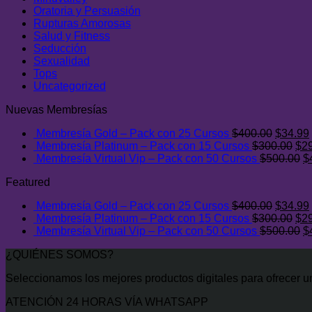
Oratoria y Persuasión
Rupturas Amorosas
Salud y Fitness
Seducción
Sexualidad
Tops
Uncategorized
Nuevas Membresías
El
Membresía Gold – Pack con 25 Cursos
$
400.00
$
34.99
precio
El
Membresía Platinum – Pack con 15 Cursos
$
300.00
$
2
original
pre
E
Membresía Virtual Vip – Pack con 50 Cursos
$
500.00
$
era:
ori
p
Featured
$400.0
era
or
$30
er
El
Membresía Gold – Pack con 25 Cursos
$
400.00
$
34.99
$
precio
El
Membresía Platinum – Pack con 15 Cursos
$
300.00
$
2
original
pre
E
Membresía Virtual Vip – Pack con 50 Cursos
$
500.00
$
era:
ori
p
¿QUIÉNES SOMOS?
$400.0
era
or
$30
er
Seleccionamos los mejores productos digitales para ofrecer un 
$
ATENCIÓN 24 HORAS VÍA WHATSAPP