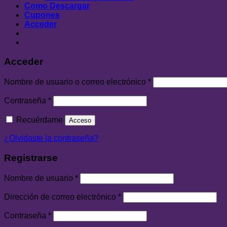
Como Descargar
Cupones
Acceder
Acceder
Nombre de usuario o correo electrónico
*
Contraseña
*
Recuérdame
Acceso
¿Olvidaste la contraseña?
Registrarse
Nombre de usuario
*
Dirección de correo electrónico
*
Contraseña
*