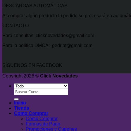
DESCARGAS AUTOMÁTICAS
Al comprar algún producto tu pedido se procesará en automáti
CONTACTO
Para consultas: clicknovedades@gmail.com
Para la politica DMCA: gedriat@gmail.com
SÍGUENOS EN FACEBOOK
Copyright 2026 ©
Click Novedades
Buscar
por:
Inicio
Tienda
Como Comprar
Como Comprar
Formas de Pago
Promociones y Cupones