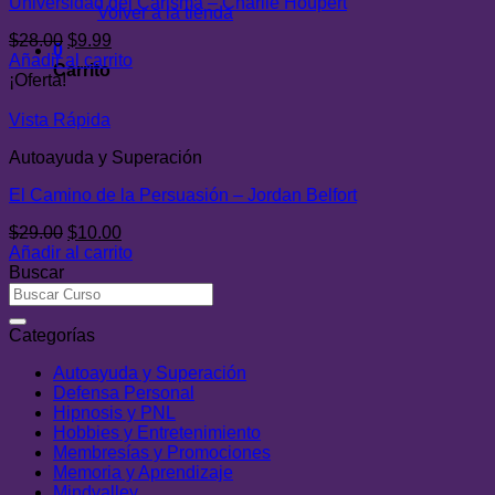
Universidad del Carisma – Charlie Houpert
Volver a la tienda
El
El
$
28.00
$
9.99
0
precio
precio
Añadir al carrito
Carrito
original
actual
¡Oferta!
era:
es:
$28.00.
$9.99.
Vista Rápida
Autoayuda y Superación
El Camino de la Persuasión – Jordan Belfort
El
El
$
29.00
$
10.00
precio
precio
Añadir al carrito
original
actual
Buscar
era:
es:
$29.00.
$10.00.
Categorías
Autoayuda y Superación
Defensa Personal
Hipnosis y PNL
Hobbies y Entretenimiento
Membresías y Promociones
Memoria y Aprendizaje
Mindvalley