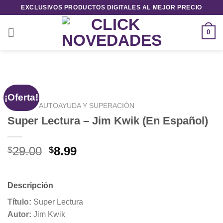
Saltar
EXCLUSIVOS PRODUCTOS DIGITALES AL MEJOR PRECIO
al
contenido
0
¡Oferta!
INICIO
/
AUTOAYUDA Y SUPERACIÓN
Super Lectura – Jim Kwik (En Español)
El
El
29.00
8.99
$
$
precio
precio
original
actual
era:
es:
Descripción
$29.00.
$8.99.
Título:
Super Lectura
Autor:
Jim Kwik