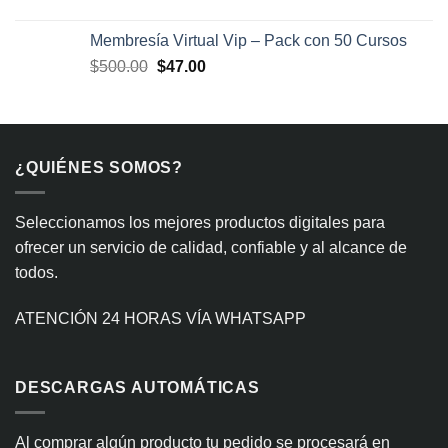
precio
precio
original
actual
Membresía Virtual Vip – Pack con 50 Cursos
era:
es:
El
El
$
500.00
$
47.00
$300.00.
$29.99.
precio
precio
original
actual
era:
es:
$500.00.
$47.00.
¿QUIÉNES SOMOS?
Seleccionamos los mejores productos digitales para
ofrecer un servicio de calidad, confiable y al alcance de
todos.
ATENCIÓN 24 HORAS VÍA WHATSAPP
DESCARGAS AUTOMÁTICAS
Al comprar algún producto tu pedido se procesará en