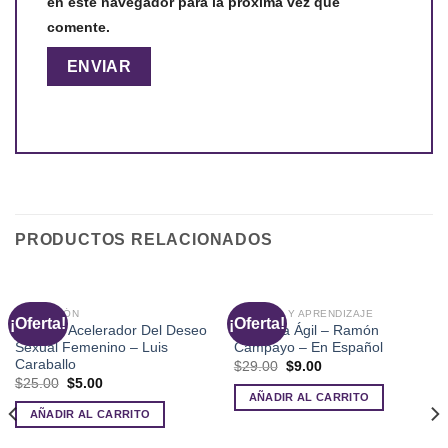
en este navegador para la próxima vez que
comente.
PRODUCTOS RELACIONADOS
SEDUCCIÓN
MEMORIA Y APRENDIZAJE
¡Oferta!
¡Oferta!
X Turbo Acelerador Del Deseo
Memoria Ágil – Ramón
Sexual Femenino – Luis
Campayo – En Español
Caraballo
El
El
$
29.00
$
9.00
precio
precio
El
El
$
25.00
$
5.00
original
actual
precio
precio
AÑADIR AL CARRITO
era:
es:
original
actual
AÑADIR AL CARRITO
$29.00.
$9.00.
era:
es:
$25.00.
$5.00.