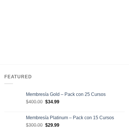
FEATURED
Membresía Gold – Pack con 25 Cursos
El
El
$
400.00
$
34.99
precio
precio
original
actual
Membresía Platinum – Pack con 15 Cursos
era:
es:
El
El
$
300.00
$
29.99
$400.00.
$34.99.