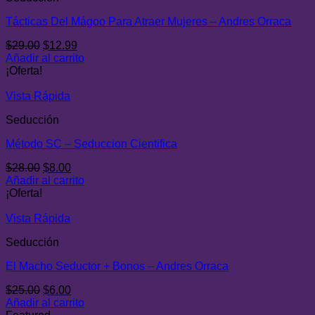
Tácticas Del Mágoo Para Atraer Mujeres – Andres Orraca
El
El
$
29.00
$
12.99
precio
precio
Añadir al carrito
original
actual
¡Oferta!
era:
es:
$29.00.
$12.99.
Vista Rápida
Seducción
Método SC – Seduccion Cientifica
El
El
$
28.00
$
8.00
precio
precio
Añadir al carrito
original
actual
¡Oferta!
era:
es:
$28.00.
$8.00.
Vista Rápida
Seducción
El Macho Seductor + Bonos – Andres Orraca
El
El
$
25.00
$
6.00
precio
precio
Añadir al carrito
original
actual