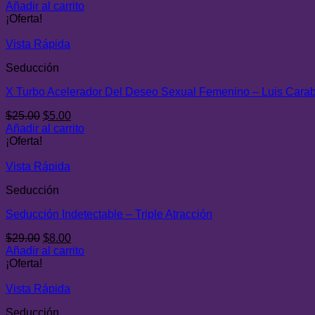
precio
precio
Añadir al carrito
original
actual
¡Oferta!
era:
es:
$25.00.
$5.00.
Vista Rápida
Seducción
X Turbo Acelerador Del Deseo Sexual Femenino – Luis Carab
El
El
$
25.00
$
5.00
precio
precio
Añadir al carrito
original
actual
¡Oferta!
era:
es:
$25.00.
$5.00.
Vista Rápida
Seducción
Seducción Indetectable – Triple Atracción
El
El
$
29.00
$
8.00
precio
precio
Añadir al carrito
original
actual
¡Oferta!
era:
es:
$29.00.
$8.00.
Vista Rápida
Seducción