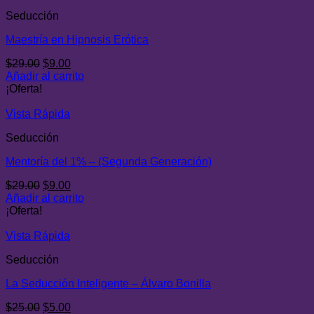
Seducción
Maestría en Hipnosis Erótica
El
El
$
29.00
$
9.00
precio
precio
Añadir al carrito
original
actual
¡Oferta!
era:
es:
$29.00.
$9.00.
Vista Rápida
Seducción
Mentoría del 1% – (Segunda Generación)
El
El
$
29.00
$
9.00
precio
precio
Añadir al carrito
original
actual
¡Oferta!
era:
es:
$29.00.
$9.00.
Vista Rápida
Seducción
La Seducción Inteligente – Álvaro Bonilla
El
El
$
25.00
$
5.00