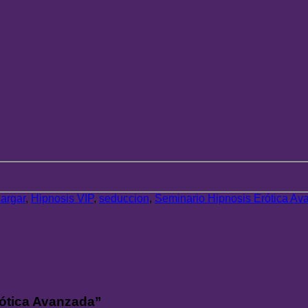
argar
,
Hipnosis VIP
,
seduccion
,
Seminario Hipnosis Erótica Av
rótica Avanzada”