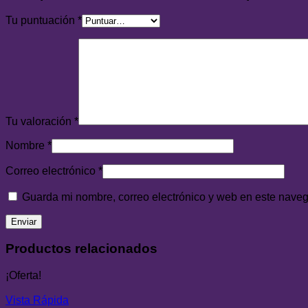
Tu puntuación
*
Tu valoración
*
Nombre
*
Correo electrónico
*
Guarda mi nombre, correo electrónico y web en este nave
Productos relacionados
¡Oferta!
Vista Rápida