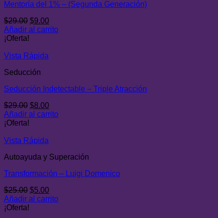
Mentoría del 1% – (Segunda Generación)
El
El
$
29.00
$
9.00
precio
precio
Añadir al carrito
original
actual
¡Oferta!
era:
es:
$29.00.
$9.00.
Vista Rápida
Seducción
Seducción Indetectable – Triple Atracción
El
El
$
29.00
$
8.00
precio
precio
Añadir al carrito
original
actual
¡Oferta!
era:
es:
$29.00.
$8.00.
Vista Rápida
Autoayuda y Superación
Transformación – Luigi Domenico
El
El
$
25.00
$
5.00
precio
precio
Añadir al carrito
original
actual
¡Oferta!
era:
es: