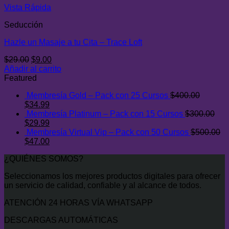
$25.00.
$5.00.
Vista Rápida
Seducción
Hazle un Masaje a tu Cita – Trace Loft
El
El
$
29.00
$
9.00
precio
precio
Añadir al carrito
original
actual
Featured
era:
es:
Membresía Gold – Pack con 25 Cursos
$
400.00
$29.00.
$9.00.
El
El
$
34.99
precio
precio
Membresía Platinum – Pack con 15 Cursos
$
300.00
original
El
actual
El
$
29.99
era:
precio
es:
precio
Membresía Virtual Vip – Pack con 50 Cursos
$
500.00
$400.00.
original
El
$34.99.
actual
El
$
47.00
era:
precio
es:
precio
¿QUIÉNES SOMOS?
$300.00.
original
$29.99.
actual
era:
es:
Seleccionamos los mejores productos digitales para ofrecer
$500.00.
$47.00.
un servicio de calidad, confiable y al alcance de todos.
ATENCIÓN 24 HORAS VÍA WHATSAPP
DESCARGAS AUTOMÁTICAS