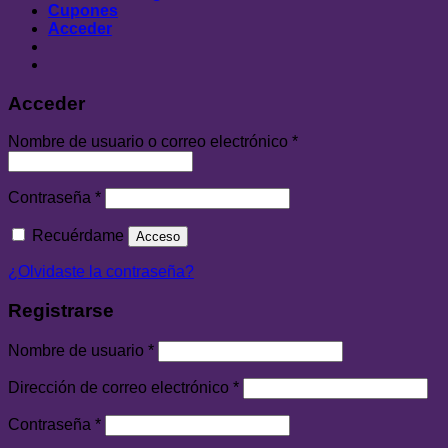
Cupones
Acceder
Acceder
Nombre de usuario o correo electrónico
*
Contraseña
*
Recuérdame
Acceso
¿Olvidaste la contraseña?
Registrarse
Nombre de usuario
*
Dirección de correo electrónico
*
Contraseña
*