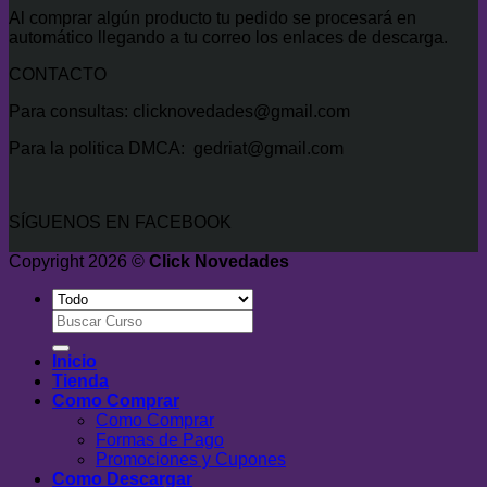
Al comprar algún producto tu pedido se procesará en
automático llegando a tu correo los enlaces de descarga.
CONTACTO
Para consultas: clicknovedades@gmail.com
Para la politica DMCA: gedriat@gmail.com
SÍGUENOS EN FACEBOOK
Copyright 2026 ©
Click Novedades
Buscar
por:
Inicio
Tienda
Como Comprar
Como Comprar
Formas de Pago
Promociones y Cupones
Como Descargar