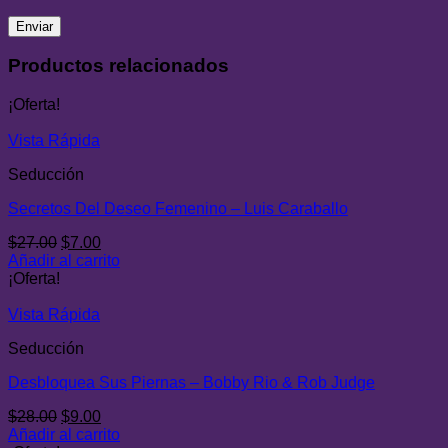
Productos relacionados
¡Oferta!
Vista Rápida
Seducción
Secretos Del Deseo Femenino – Luis Caraballo
El
El
$
27.00
$
7.00
precio
precio
Añadir al carrito
original
actual
¡Oferta!
era:
es:
$27.00.
$7.00.
Vista Rápida
Seducción
Desbloquea Sus Piernas – Bobby Rio & Rob Judge
El
El
$
28.00
$
9.00
precio
precio
Añadir al carrito