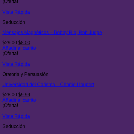
original
actual
¡Oferta!
era:
es:
$28.00.
$9.00.
Vista Rápida
Seducción
Mensajes Magnéticos – Bobby Rio, Rob Judge
El
El
$
29.00
$
8.00
precio
precio
Añadir al carrito
original
actual
¡Oferta!
era:
es:
$29.00.
$8.00.
Vista Rápida
Oratoria y Persuasión
Universidad del Carisma – Charlie Houpert
El
El
$
28.00
$
9.99
precio
precio
Añadir al carrito
original
actual
¡Oferta!
era:
es:
$28.00.
$9.99.
Vista Rápida
Seducción