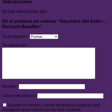
Valoraciones
No hay valoraciones aún.
Sé el primero en valorar “Secretos del éxito –
Richard Bandler”
Tu puntuación
*
Tu valoración
*
Nombre
*
Correo electrónico
*
Guarda mi nombre, correo electrónico y web en este
navegador para la próxima vez que comente.