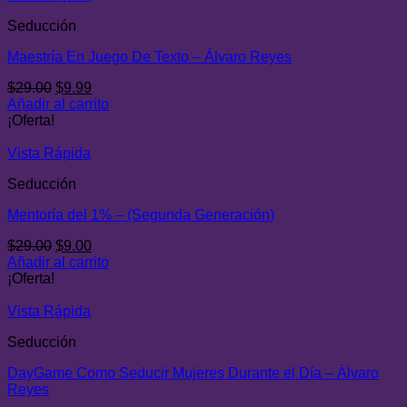
Seducción
Maestría En Juego De Texto – Álvaro Reyes
El
El
$
29.00
$
9.99
precio
precio
Añadir al carrito
original
actual
¡Oferta!
era:
es:
$29.00.
$9.99.
Vista Rápida
Seducción
Mentoría del 1% – (Segunda Generación)
El
El
$
29.00
$
9.00
precio
precio
Añadir al carrito
original
actual
¡Oferta!
era:
es:
$29.00.
$9.00.
Vista Rápida
Seducción
DayGame Como Seducir Mujeres Durante el Día – Álvaro
Reyes