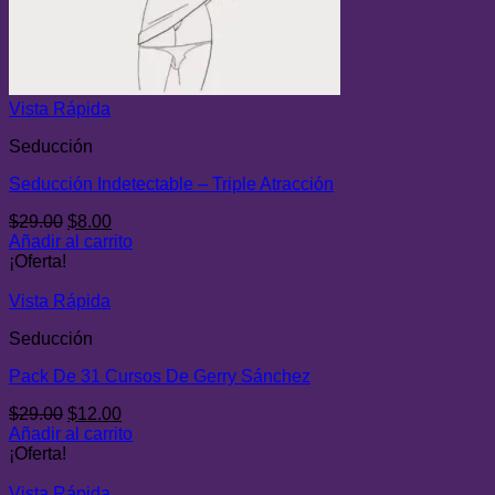
Vista Rápida
Seducción
Seducción Indetectable – Triple Atracción
El
El
$
29.00
$
8.00
precio
precio
Añadir al carrito
original
actual
¡Oferta!
era:
es:
$29.00.
$8.00.
Vista Rápida
Seducción
Pack De 31 Cursos De Gerry Sánchez
El
El
$
29.00
$
12.00
precio
precio
Añadir al carrito
original
actual
¡Oferta!
era:
es:
$29.00.
$12.00.
Vista Rápida