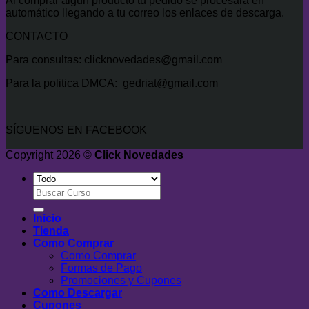
Al comprar algún producto tu pedido se procesará en
automático llegando a tu correo los enlaces de descarga.
CONTACTO
Para consultas: clicknovedades@gmail.com
Para la politica DMCA: gedriat@gmail.com
SÍGUENOS EN FACEBOOK
Copyright 2026 ©
Click Novedades
Buscar
por:
Inicio
Tienda
Como Comprar
Como Comprar
Formas de Pago
Promociones y Cupones
Como Descargar
Cupones