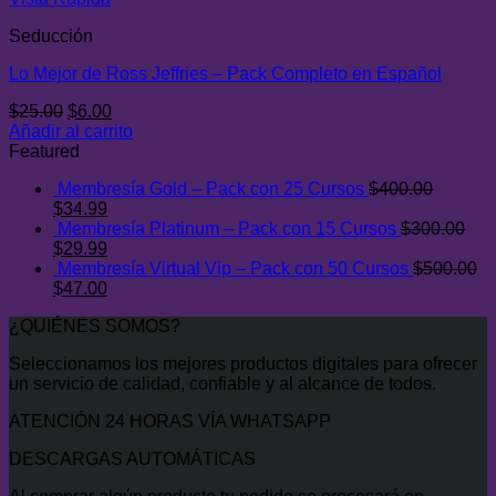
Seducción
Lo Mejor de Ross Jeffries – Pack Completo en Español
El
El
$
25.00
$
6.00
precio
precio
Añadir al carrito
original
actual
Featured
era:
es:
Membresía Gold – Pack con 25 Cursos
$
400.00
$25.00.
$6.00.
El
El
$
34.99
precio
precio
Membresía Platinum – Pack con 15 Cursos
$
300.00
original
El
actual
El
$
29.99
era:
precio
es:
precio
Membresía Virtual Vip – Pack con 50 Cursos
$
500.00
$400.00.
original
El
$34.99.
actual
El
$
47.00
era:
precio
es:
precio
¿QUIÉNES SOMOS?
$300.00.
original
$29.99.
actual
era:
es:
Seleccionamos los mejores productos digitales para ofrecer
$500.00.
$47.00.
un servicio de calidad, confiable y al alcance de todos.
ATENCIÓN 24 HORAS VÍA WHATSAPP
DESCARGAS AUTOMÁTICAS