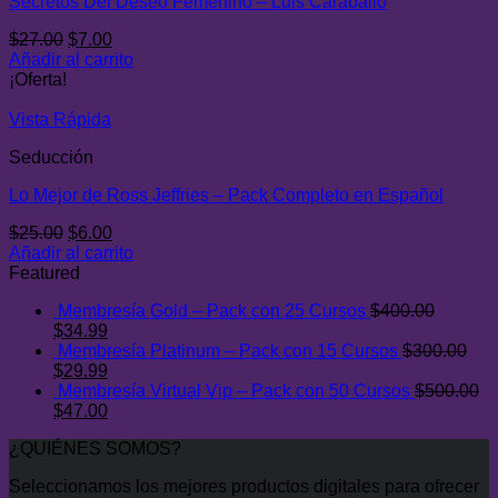
Secretos Del Deseo Femenino – Luis Caraballo
El
El
$
27.00
$
7.00
precio
precio
Añadir al carrito
original
actual
¡Oferta!
era:
es:
$27.00.
$7.00.
Vista Rápida
Seducción
Lo Mejor de Ross Jeffries – Pack Completo en Español
El
El
$
25.00
$
6.00
precio
precio
Añadir al carrito
original
actual
Featured
era:
es:
Membresía Gold – Pack con 25 Cursos
$
400.00
$25.00.
$6.00.
El
El
$
34.99
precio
precio
Membresía Platinum – Pack con 15 Cursos
$
300.00
original
El
actual
El
$
29.99
era:
precio
es:
precio
Membresía Virtual Vip – Pack con 50 Cursos
$
500.00
$400.00.
original
El
$34.99.
actual
El
$
47.00
era:
precio
es:
precio
¿QUIÉNES SOMOS?
$300.00.
original
$29.99.
actual
era:
es:
Seleccionamos los mejores productos digitales para ofrecer
$500.00.
$47.00.