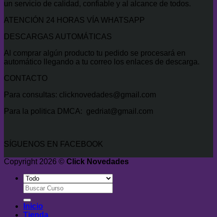
un servicio de calidad, confiable y al alcance de todos.
ATENCIÓN 24 HORAS VÍA WHATSAPP
DESCARGAS AUTOMÁTICAS
Al comprar algún producto tu pedido se procesará en
automático llegando a tu correo los enlaces de descarga.
CONTACTO
Para consultas: clicknovedades@gmail.com
Para la politica DMCA: gedriat@gmail.com
SÍGUENOS EN FACEBOOK
Copyright 2026 ©
Click Novedades
Buscar
por:
Inicio
Tienda