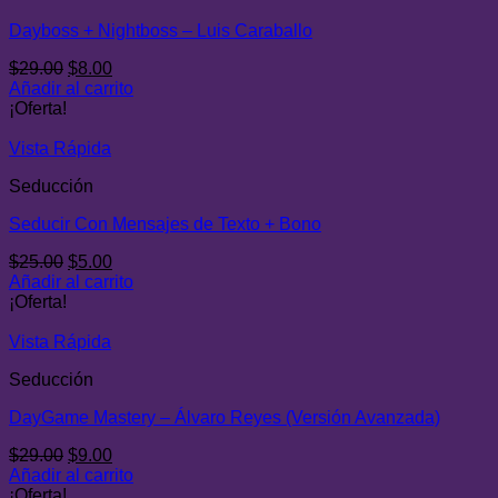
Dayboss + Nightboss – Luis Caraballo
El
El
$
29.00
$
8.00
precio
precio
Añadir al carrito
original
actual
¡Oferta!
era:
es:
$29.00.
$8.00.
Vista Rápida
Seducción
Seducir Con Mensajes de Texto + Bono
El
El
$
25.00
$
5.00
precio
precio
Añadir al carrito
original
actual
¡Oferta!
era:
es:
$25.00.
$5.00.
Vista Rápida
Seducción
DayGame Mastery – Álvaro Reyes (Versión Avanzada)
El
El
$
29.00
$
9.00
precio
precio
Añadir al carrito
original
actual
¡Oferta!