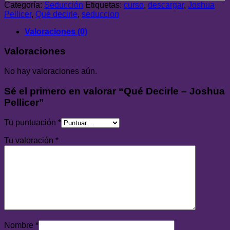
cantidad
Categoría:
Seducción
Etiquetas:
curso
,
descargar
,
Joshua
Pellicer
,
Qué decirle
,
seduccion
Valoraciones (0)
Valoraciones
No hay valoraciones aún.
Sé el primero en valorar “Qué Decirle – Joshua
Pellicer”
Tu puntuación
*
Tu valoración
*
Nombre
*