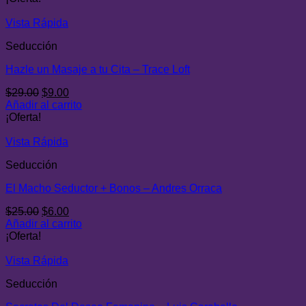
era:
es:
$29.00.
$9.00.
Vista Rápida
Seducción
Hazle un Masaje a tu Cita – Trace Loft
El
El
$
29.00
$
9.00
precio
precio
Añadir al carrito
original
actual
¡Oferta!
era:
es:
$29.00.
$9.00.
Vista Rápida
Seducción
El Macho Seductor + Bonos – Andres Orraca
El
El
$
25.00
$
6.00
precio
precio
Añadir al carrito
original
actual
¡Oferta!
era:
es:
$25.00.
$6.00.
Vista Rápida
Seducción