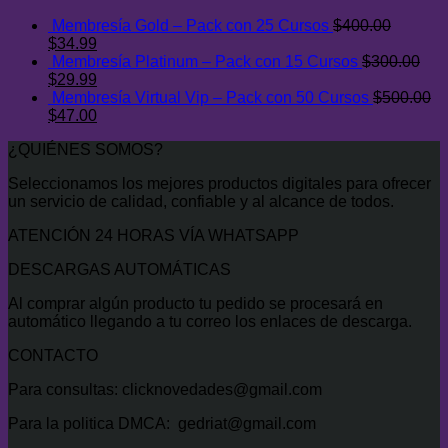
era:
es:
Membresía Gold – Pack con 25 Cursos
$
400.00
$500.00.
$47.00.
El
El
$
34.99
precio
precio
Membresía Platinum – Pack con 15 Cursos
$
300.00
original
El
actual
El
$
29.99
era:
precio
es:
precio
Membresía Virtual Vip – Pack con 50 Cursos
$
500.00
$400.00.
original
El
$34.99.
actual
El
$
47.00
era:
precio
es:
precio
¿QUIÉNES SOMOS?
$300.00.
original
$29.99.
actual
era:
es:
Seleccionamos los mejores productos digitales para ofrecer
$500.00.
$47.00.
un servicio de calidad, confiable y al alcance de todos.
ATENCIÓN 24 HORAS VÍA WHATSAPP
DESCARGAS AUTOMÁTICAS
Al comprar algún producto tu pedido se procesará en
automático llegando a tu correo los enlaces de descarga.
CONTACTO
Para consultas: clicknovedades@gmail.com
Para la politica DMCA: gedriat@gmail.com