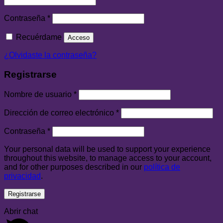
Contraseña
*
Recuérdame
Acceso
¿Olvidaste la contraseña?
Registrarse
Nombre de usuario
*
Dirección de correo electrónico
*
Contraseña
*
Your personal data will be used to support your experience
throughout this website, to manage access to your account,
and for other purposes described in our
política de
privacidad
.
Registrarse
Abrir chat