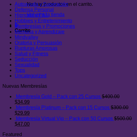
Autoayuda y Superación
No hay productos en el carrito.
Defensa Personal
Volver a la tienda
Hipnosis y PNL
Hobbies y Entretenimiento
0
Membresías y Promociones
Carrito
Memoria y Aprendizaje
Mindvalley
Oratoria y Persuasión
Rupturas Amorosas
Salud y Fitness
Seducción
Sexualidad
Tops
Uncategorized
Nuevas Membresías
Membresía Gold – Pack con 25 Cursos
$
400.00
El
El
$
34.99
precio
precio
Membresía Platinum – Pack con 15 Cursos
$
300.00
original
El
actual
El
$
29.99
era:
precio
es:
precio
Membresía Virtual Vip – Pack con 50 Cursos
$
500.00
$400.00.
original
El
$34.99.
actual
El
$
47.00
era:
precio
es:
precio
Featured
$300.00.
original
$29.99.
actual