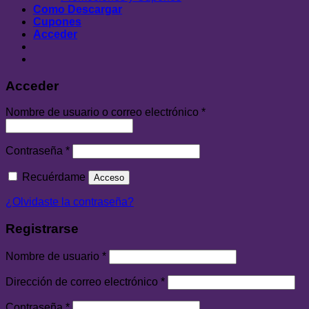
Como Descargar
Cupones
Acceder
Acceder
Nombre de usuario o correo electrónico
*
Contraseña
*
Recuérdame
Acceso
¿Olvidaste la contraseña?
Registrarse
Nombre de usuario
*
Dirección de correo electrónico
*
Contraseña
*