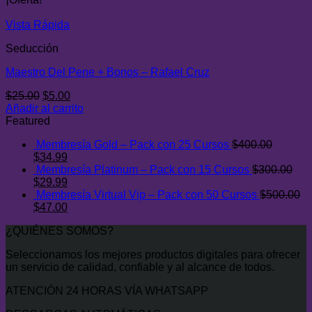
era:
es:
$29.00.
$8.00.
Vista Rápida
Seducción
Maestro Del Pene + Bonos – Rafael Cruz
El
El
$
25.00
$
5.00
precio
precio
Añadir al carrito
original
actual
Featured
era:
es:
Membresía Gold – Pack con 25 Cursos
$
400.00
$25.00.
$5.00.
El
El
$
34.99
precio
precio
Membresía Platinum – Pack con 15 Cursos
$
300.00
original
El
actual
El
$
29.99
era:
precio
es:
precio
Membresía Virtual Vip – Pack con 50 Cursos
$
500.00
$400.00.
original
El
$34.99.
actual
El
$
47.00
era:
precio
es:
precio
¿QUIÉNES SOMOS?
$300.00.
original
$29.99.
actual
era:
es:
Seleccionamos los mejores productos digitales para ofrecer
$500.00.
$47.00.
un servicio de calidad, confiable y al alcance de todos.
ATENCIÓN 24 HORAS VÍA WHATSAPP