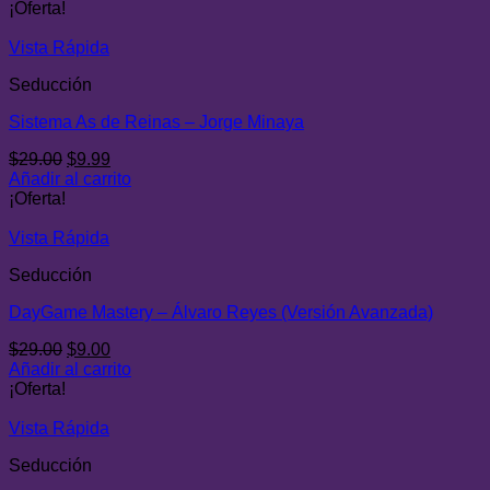
original
actual
¡Oferta!
era:
es:
$29.00.
$9.00.
Vista Rápida
Seducción
Sistema As de Reinas – Jorge Minaya
El
El
$
29.00
$
9.99
precio
precio
Añadir al carrito
original
actual
¡Oferta!
era:
es:
$29.00.
$9.99.
Vista Rápida
Seducción
DayGame Mastery – Álvaro Reyes (Versión Avanzada)
El
El
$
29.00
$
9.00
precio
precio
Añadir al carrito
original
actual
¡Oferta!
era:
es:
$29.00.
$9.00.
Vista Rápida
Seducción