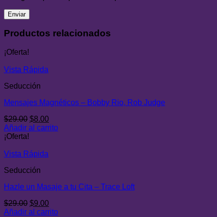
Productos relacionados
¡Oferta!
Vista Rápida
Seducción
Mensajes Magnéticos – Bobby Rio, Rob Judge
El
El
$
29.00
$
8.00
precio
precio
Añadir al carrito
original
actual
¡Oferta!
era:
es:
$29.00.
$8.00.
Vista Rápida
Seducción
Hazle un Masaje a tu Cita – Trace Loft
El
El
$
29.00
$
9.00
precio
precio
Añadir al carrito