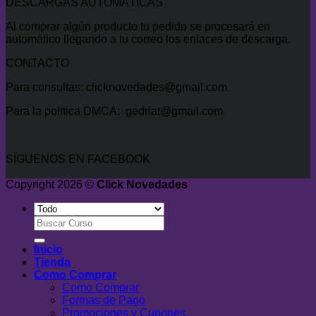
DESCARGAS AUTOMÁTICAS
Al comprar algún producto tu pedido se procesará en
automático llegando a tu correo los enlaces de descarga.
CONTACTO
Para consultas: clicknovedades@gmail.com
Para la politica DMCA: gedriat@gmail.com
SÍGUENOS EN FACEBOOK
Copyright 2026 ©
Click Novedades
Buscar
por:
Inicio
Tienda
Como Comprar
Como Comprar
Formas de Pago
Promociones y Cupones