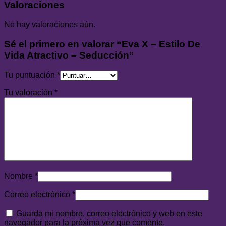
Valoraciones
No hay valoraciones aún.
Sé el primero en valorar “Eva X – Estilo De
Vida Atractivo – Seducción”
Tu puntuación
*
Tu valoración
*
Nombre
*
Correo electrónico
*
Guarda mi nombre, correo electrónico y web en este
navegador para la próxima vez que comente.