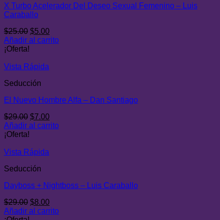
X Turbo Acelerador Del Deseo Sexual Femenino – Luis
Caraballo
El
El
$
25.00
$
5.00
precio
precio
Añadir al carrito
original
actual
¡Oferta!
era:
es:
$25.00.
$5.00.
Vista Rápida
Seducción
El Nuevo Hombre Alfa – Dan Santiago
El
El
$
29.00
$
7.00
precio
precio
Añadir al carrito
original
actual
¡Oferta!
era:
es:
$29.00.
$7.00.
Vista Rápida
Seducción
Dayboss + Nightboss – Luis Caraballo
El
El
$
29.00
$
8.00
precio
precio
Añadir al carrito
original
actual
¡Oferta!